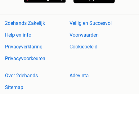
2dehands Zakelijk
Veilig en Succesvol
Help en info
Voorwaarden
Privacyverklaring
Cookiebeleid
Privacyvoorkeuren
Over 2dehands
Adevinta
Sitemap
2dehands is niet aansprakelijk voor (gevolg)schade die voortkomt
uit het gebruik van deze site, dan wel uit fouten of ontbrekende
functionaliteiten op deze site.
Copyright © 2026 Marktplaats B.V. Alle rechten voorbehouden.