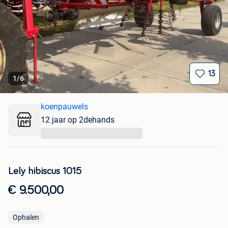
13
1
/
6
koenpauwels
12 jaar op 2dehands
...
Lely hibiscus 1015
€ 9.500,00
Ophalen