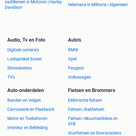
saddlemen in Motoren | Harley-
tielemans in Militaria | Algemeen
Davidson
Audio, Tv en Foto
Auto's
Digitale camera's
BMW
Luidspreker boxen
Opel
Stereoketens
Peugeot
TV's
Volkswagen
Auto-onderdelen
Fietsen en Brommers
Banden en Velgen
Elektrische fietsen
Carrosserie en Plaatwerk
Fietsen | Bakfietsen
Motor en Toebehoren
Fietsen | Mountainbikes en
ATB
Interieur en Bekleding
Snorfietsen en Snorscooters