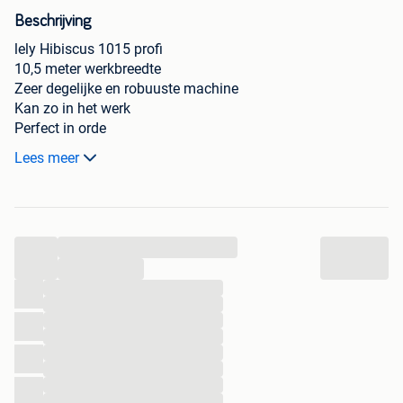
Beschrijving
lely Hibiscus 1015 profi
10,5 meter werkbreedte
Zeer degelijke en robuuste machine
Kan zo in het werk
Perfect in orde
Electro hydraulisch bediend
Lees meer
Molens kunnen apart bediend worden
Hydraulische breedte verstelling.
Vraagprijs 9500
...
kan geleverd worden
...
...
...
Te bezichtigen te Oud-Turnhout
...
Meer info bellen 0032496765196
...
...
...
...
...