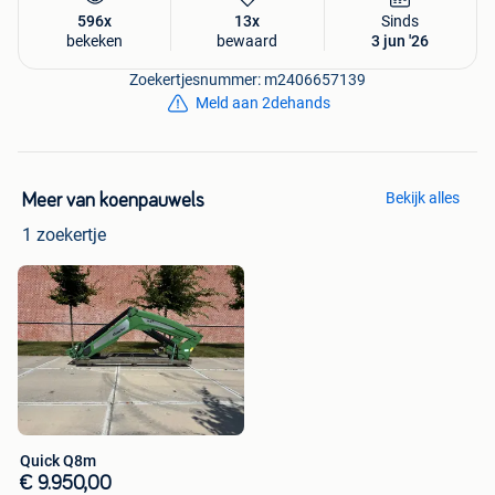
596x
13x
Sinds
bekeken
bewaard
3 jun '26
Zoekertjesnummer: m2406657139
Meld aan 2dehands
Bekijk alles
Meer van koenpauwels
1 zoekertje
Quick Q8m
€ 9.950,00