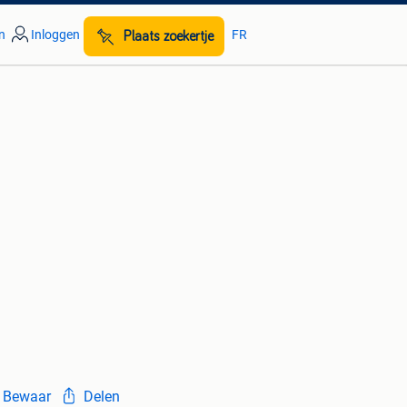
n
Inloggen
FR
Plaats zoekertje
Bewaar
Delen