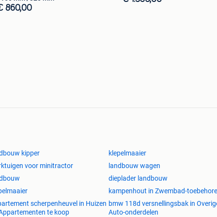
€ 860,00
dbouw kipper
klepelmaaier
ktuigen voor minitractor
landbouw wagen
ndbouw
dieplader landbouw
pelmaaier
kampenhout in Zwembad-toebehor
artement scherpenheuvel in Huizen
bmw 118d versnellingsbak in Overig
Appartementen te koop
Auto-onderdelen