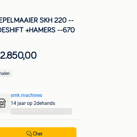
EPELMAAIER SKH 220 --
DESHIFT +HAMERS --670
 2.850,00
halen
smk.machines
14 jaar op 2dehands
...
Chat