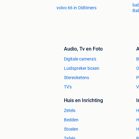
bab
volvo 66 in Oldtimers
Ba
Audio, Tv en Foto
A
Digitale camera's
Luidspreker boxen
O
Stereoketens
P
TV's
V
Huis en Inrichting
Zetels
H
Bedden
H
Stoelen
H
Tafels
B