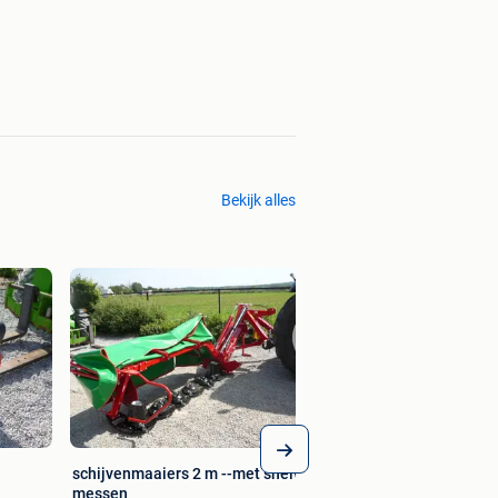
Bekijk alles
hark
€ 2.940,00
schijvenmaaiers 2 m --met snelwissel
messen