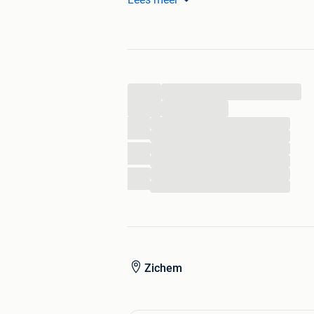
...
...
...
...
...
...
...
...
Zichem