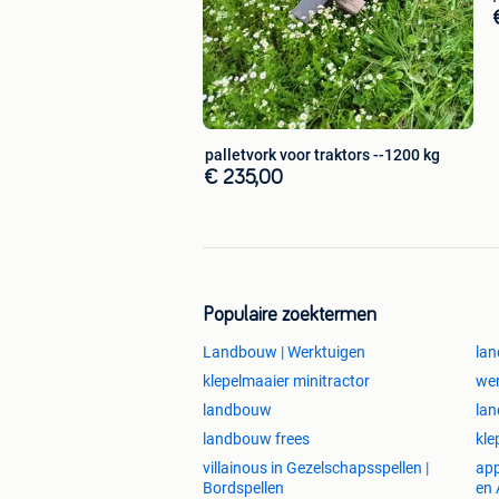
palletvork voor traktors --1200 kg
€ 235,00
Populaire zoektermen
Landbouw | Werktuigen
lan
klepelmaaier minitractor
wer
landbouw
la
landbouw frees
kle
villainous in Gezelschapsspellen |
app
Bordspellen
en 