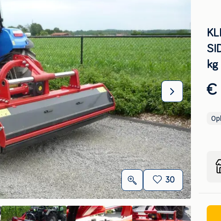
KL
SI
kg
€
Op
30