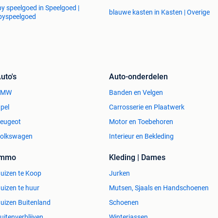
y speelgoed in Speelgoed |
blauwe kasten in Kasten | Overige
byspeelgoed
uto's
Auto-onderdelen
BMW
Banden en Velgen
pel
Carrosserie en Plaatwerk
eugeot
Motor en Toebehoren
olkswagen
Interieur en Bekleding
Immo
Kleding | Dames
uizen te Koop
Jurken
uizen te huur
Mutsen, Sjaals en Handschoenen
uizen Buitenland
Schoenen
uitenverblijven
Winterjassen