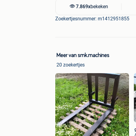
7.869x
bekeken
Zoekertjesnummer: m1412951855
Meer van smk.machines
20 zoekertjes