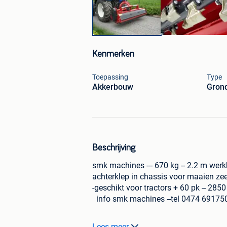
Kenmerken
Toepassing
Type
Akkerbouw
Gron
Beschrijving
smk machines --- 670 kg -- 2.2 m werkb
achterklep in chassis voor maaien zee
-geschikt voor tractors + 60 pk -- 285
info smk machines --tel 0474 69175
Conditie
: Nieuw
Lees meer