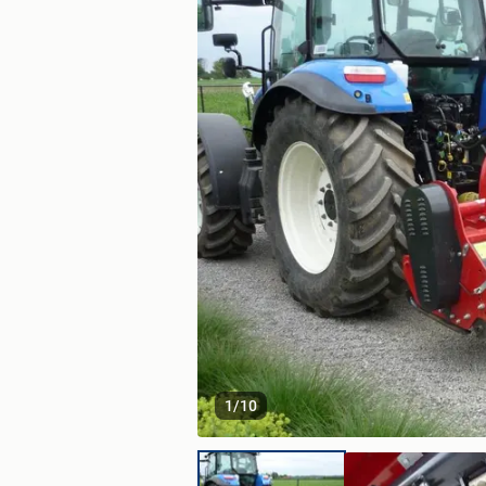
1
/
10