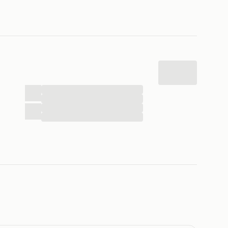
...
...
...
...