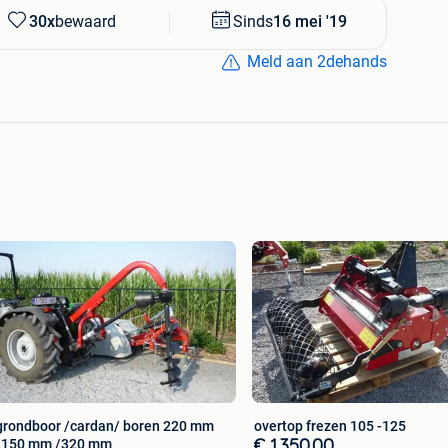
30x
bewaard
Sinds
16 mei '19
Meld aan 2dehands
grondboor /cardan/ boren 220 mm
overtop frezen 105 -125
/150 mm /320 mm
€ 1.350,00