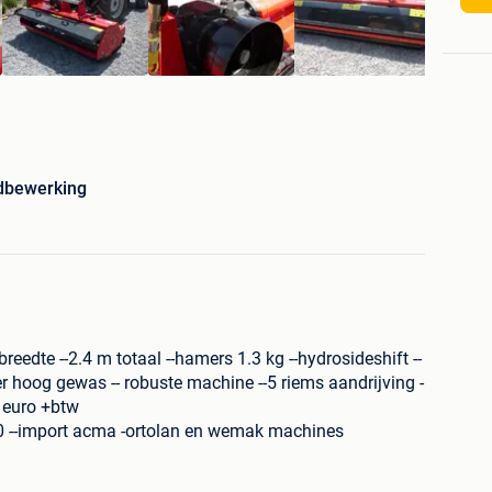
dbewerking
reedte --2.4 m totaal --hamers 1.3 kg --hydrosideshift --
r hoog gewas -- robuste machine --5 riems aandrijving -
0 euro +btw
0 --import acma -ortolan en wemak machines