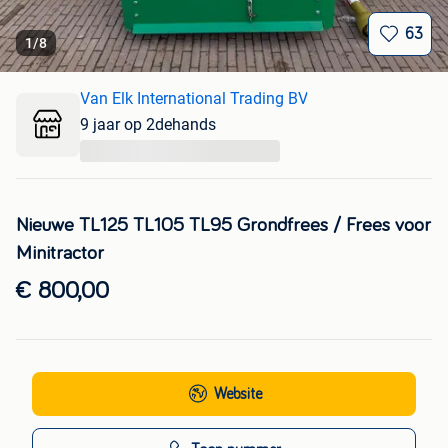
63
1
/
8
Van Elk International Trading BV
9 jaar op 2dehands
...
Nieuwe TL125 TL105 TL95 Grondfrees / Frees voor
Minitractor
€ 800,00
Website