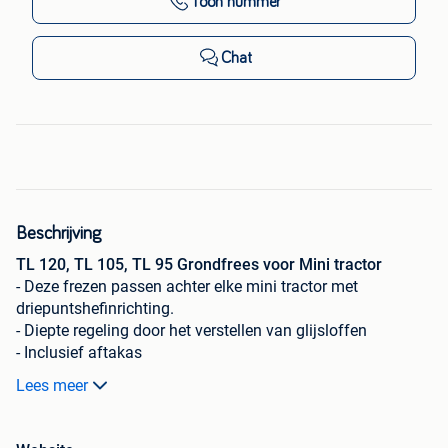
Toon nummer
Chat
Beschrijving
TL 120, TL 105, TL 95 Grondfrees voor Mini tractor
- Deze frezen passen achter elke mini tractor met
driepuntshefinrichting.
- Diepte regeling door het verstellen van glijsloffen
- Inclusief aftakas
- Olie gevulde aandrijflijn, dit komt de levensduur ten goede
Lees meer
Prijs TL 95: 800,- excl btw ( breedte 95cm )
Prijs TL 105: 850,- excl btw ( breedte 105cm )
Prijs TL 125: 875,- excl btw ( breedte 125cm )