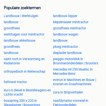
Populaire zoektermen
Landbouw | Werktuigen
landbouw kipper
landbouw
klepelmaaier minitractor
grondfrees
grondfrees minitractor
werktuigen voor minitractor
landbouw wagen
landbouw akkerbouw
landbouw
grondfrees
ploeg minitractor
landbouw
dieplader landbouw
saint roch in Verwarming en
piaggio motorblok in
Radiatoren
Brommeronderdelen | Scooters
mercedes ml 250 bluetec in
orthopedisch in Wetenschap
Mercedes-Benz
everun in Machines en Bouw |
hefmast tractor
Kranen en Graafmachines
euro 6 diesel in Bestelwagens en
zora in Stripverhalen
Lichte vracht
boxspring 200 x 220 in
naafdynamo voorwiel in
Slaapkamer | Boxsprings
Fietsonderdelen