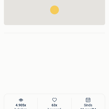
4.905x
63x
Sinds