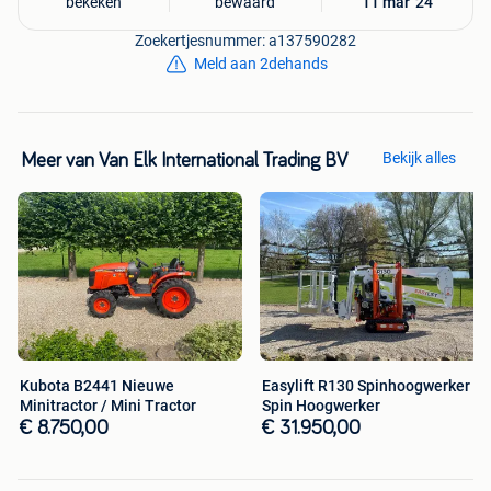
bekeken
bewaard
11 mar '24
Zoekertjesnummer: a137590282
Meld aan 2dehands
Bekijk alles
Meer van Van Elk International Trading BV
Kubota B2441 Nieuwe
Easylift R130 Spinhoogwerker /
Minitractor / Mini Tractor
Spin Hoogwerker
€ 8.750,00
€ 31.950,00