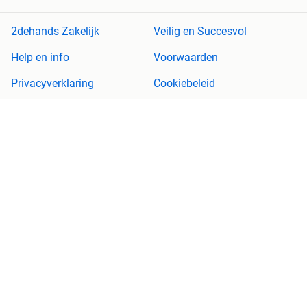
2dehands Zakelijk
Veilig en Succesvol
Help en info
Voorwaarden
Privacyverklaring
Cookiebeleid
Privacyvoorkeuren
Over 2dehands
Adevinta
Sitemap
2dehands is niet aansprakelijk voor (gevolg)schade die voortkomt
uit het gebruik van deze site, dan wel uit fouten of ontbrekende
functionaliteiten op deze site.
Copyright © 2026 Marktplaats B.V. Alle rechten voorbehouden.
een
onderneming