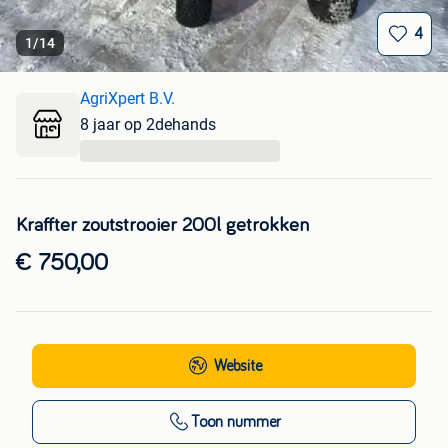
4
1
/
14
AgriXpert B.V.
8 jaar op 2dehands
...
Kraffter zoutstrooier 200l getrokken
€ 750,00
Website
Toon nummer