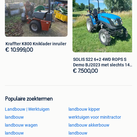
Kraffter K800 Kniklader inruiler
€ 10.999,00
SOLIS S22 6+2 4WD ROPS S
Demo BJ2023 met slechts 14
uur
€ 7.500,00
Populaire zoektermen
Landbouw | Werktuigen
landbouw kipper
landbouw
werktuigen voor minitractor
landbouw wagen
landbouw akkerbouw
landbouw
landbouw