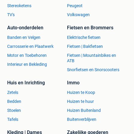
Stereoketens
Peugeot
TV's
Volkswagen
Auto-onderdelen
Fietsen en Brommers
Banden en Velgen
Elektrische fietsen
Carrosserie en Plaatwerk
Fietsen | Bakfietsen
Motor en Toebehoren
Fietsen | Mountainbikes en
ATB
Interieur en Bekleding
Snorfietsen en Snorscooters
Huis en Inrichting
Immo
Zetels
Huizen te Koop
Bedden
Huizen te huur
Stoelen
Huizen Buitenland
Tafels
Buitenverblijven
Kleding | Dames
Zakelijke goederen