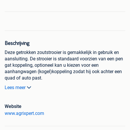
Beschrijving
Deze getrokken zoutstrooier is gemakkelijk in gebruik en
aansluiting. De strooier is standaard voorzien van een pen
gat koppeling, optioneel kan u kiezen voor een
aanhangwagen (kogel)koppeling zodat hij ook achter een
quad of auto past.
Lees meer
De maximum snelheid bij vervoer bedraagt 15km per uur,
de maximale werksnelheid bedraagt 14km per uur. De
werkbreedte kan handmatig ingesteld worden, variërend
Website
van 1 tot 6meter.
www.agrixpert.com
De machine heeft een strooischijf van 560mm met 4
strooischoepen. De strooischijf wordt door de wielen