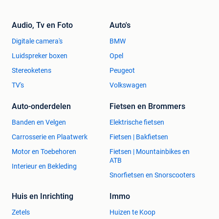
Audio, Tv en Foto
Auto's
Digitale camera's
BMW
Luidspreker boxen
Opel
Stereoketens
Peugeot
TV's
Volkswagen
Auto-onderdelen
Fietsen en Brommers
Banden en Velgen
Elektrische fietsen
Carrosserie en Plaatwerk
Fietsen | Bakfietsen
Motor en Toebehoren
Fietsen | Mountainbikes en
ATB
Interieur en Bekleding
Snorfietsen en Snorscooters
Huis en Inrichting
Immo
Zetels
Huizen te Koop