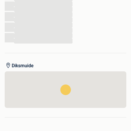
...
...
...
...
...
...
...
...
Diksmuide