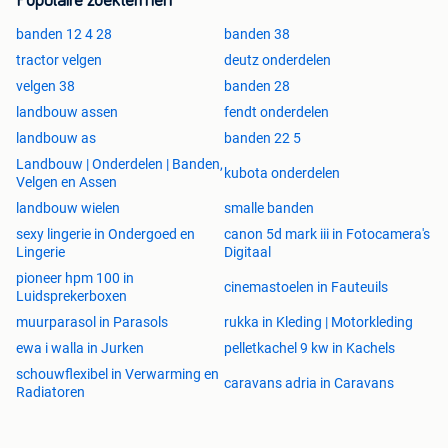
Populaire zoektermen
banden 12 4 28
banden 38
tractor velgen
deutz onderdelen
velgen 38
banden 28
landbouw assen
fendt onderdelen
landbouw as
banden 22 5
Landbouw | Onderdelen | Banden,
kubota onderdelen
Velgen en Assen
landbouw wielen
smalle banden
sexy lingerie in Ondergoed en
canon 5d mark iii in Fotocamera's
Lingerie
Digitaal
pioneer hpm 100 in
cinemastoelen in Fauteuils
Luidsprekerboxen
muurparasol in Parasols
rukka in Kleding | Motorkleding
ewa i walla in Jurken
pelletkachel 9 kw in Kachels
schouwflexibel in Verwarming en
caravans adria in Caravans
Radiatoren