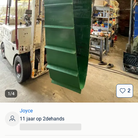
2
1
/
4
Joyce
11 jaar op 2dehands
...