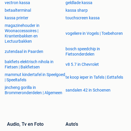
vectron kassa
geldlade kassa
betaalterminal
kassa sharp
kassa printer
touchscreen kassa
magazinehouder in
Woonaccessoires |
vogeliere in Vogels | Toebehoren
Krantenbakken en
Lectuurbakken
bosch speedchip in
zutendaal in Paarden
Fietsonderdelen
bakfiets elektrisch nihola in
v8 5.7 in Chevrolet
Fietsen | Bakfietsen
mammut kindertafel in Speelgoed
te koop ieper in Tafels | Eettafels
| Speeltafels
jincheng gorilla in
sandalen 42 in Schoenen
Brommeronderdelen | Algemeen
Audio, Tv en Foto
Auto's