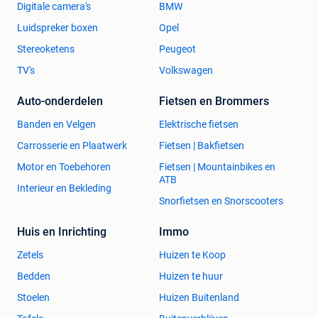
Digitale camera's
BMW
Luidspreker boxen
Opel
Stereoketens
Peugeot
TV's
Volkswagen
Auto-onderdelen
Fietsen en Brommers
Banden en Velgen
Elektrische fietsen
Carrosserie en Plaatwerk
Fietsen | Bakfietsen
Motor en Toebehoren
Fietsen | Mountainbikes en
ATB
Interieur en Bekleding
Snorfietsen en Snorscooters
Huis en Inrichting
Immo
Zetels
Huizen te Koop
Bedden
Huizen te huur
Stoelen
Huizen Buitenland