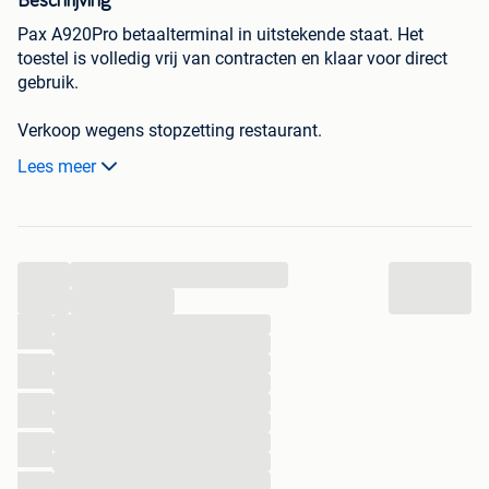
Beschrijving
Pax A920Pro betaalterminal in uitstekende staat. Het
toestel is volledig vrij van contracten en klaar voor direct
gebruik.
Verkoop wegens stopzetting restaurant.
Lees meer
Kenmerken:
Moderne terminal, contactloos betalen, chip & pin, en
mobiele betalingen mogelijk, alles werkt perfect.
...
...
...
...
...
...
...
...
...
...
...