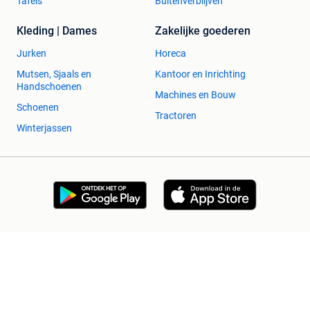
Tafels
Buitenverblijven
Kleding | Dames
Zakelijke goederen
Jurken
Horeca
Mutsen, Sjaals en
Kantoor en Inrichting
Handschoenen
Machines en Bouw
Schoenen
Tractoren
Winterjassen
2dehands Zakelijk
Veilig en Succesvol
Help en info
Voorwaarden
Privacyverklaring
Cookiebeleid