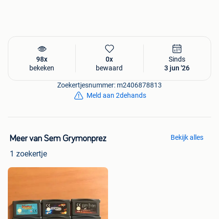
98x
0x
Sinds
bekeken
bewaard
3 jun '26
Zoekertjesnummer: m2406878813
Meld aan 2dehands
Bekijk alles
Meer van Sem Grymonprez
1 zoekertje