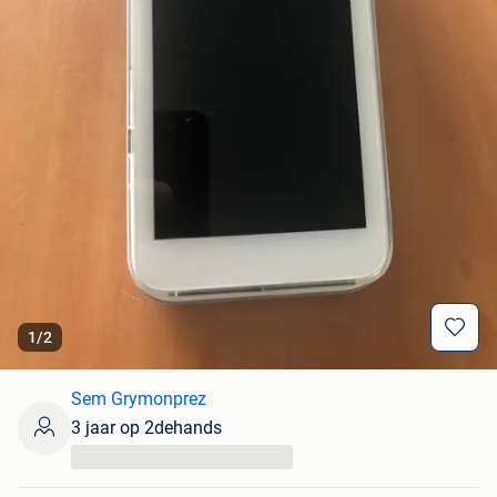
1
/
2
Sem Grymonprez
3 jaar op 2dehands
...