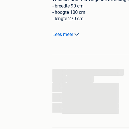
- breedte 90 cm
- hoogte 100 cm
- lengte 270 cm
Zeer robuuste uitvoering. Uitvoering 
Lees meer
1 zijde gesloten met kastdeuren. Ande
Nog in perfecte staat, zo goed als nie
...
...
...
...
...
...
...
...