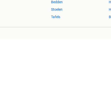
Bedden
H
Stoelen
H
Tafels
B
2dehands Zakelijk
Veilig en Succ
2dehands is niet aansprakelijk voor (gevolg