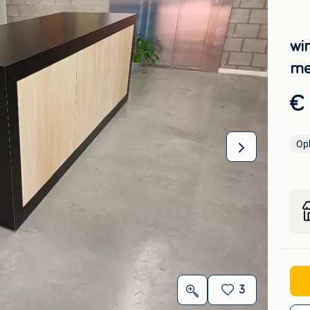
wi
me
€
Op
3