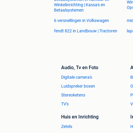
Win
Winkelinrichting | Kassa's en
Op
Betaalsystemen
6 versnellingen in Volkswagen
mid
fendt 822 in Landbouw | Tractoren
lap
Audio, Tv en Foto
A
Digitale camera's
Luidspreker boxen
O
Stereoketens
P
TV's
V
Huis en Inrichting
Zetels
H