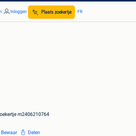
n
Inloggen
FR
Plaats zoekertje
oekertje m2406210764
Bewaar
Delen