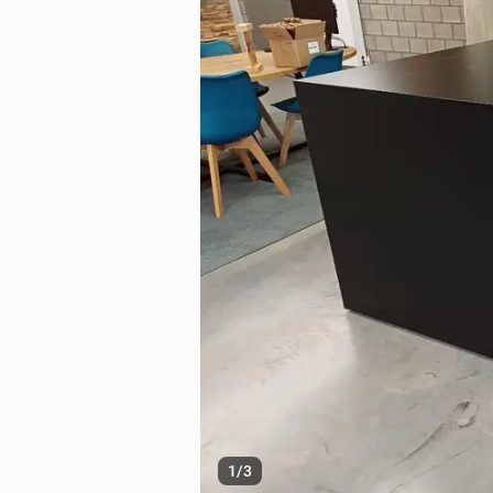
1
/
3