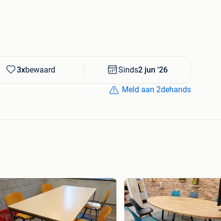
3x
bewaard
Sinds
2 jun '26
Meld aan 2dehands