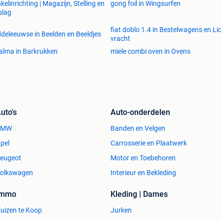
kelinrichting | Magazijn, Stelling en
gong foil in Wingsurfen
slag
fiat doblo 1.4 in Bestelwagens en Li
deleeuwse in Beelden en Beeldjes
vracht
alma in Barkrukken
miele combi oven in Ovens
uto's
Auto-onderdelen
BMW
Banden en Velgen
pel
Carrosserie en Plaatwerk
eugeot
Motor en Toebehoren
olkswagen
Interieur en Bekleding
Immo
Kleding | Dames
uizen te Koop
Jurken