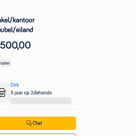
nkel/kantoor
ubel/eiland
 500,00
halen
Dirk
5 jaar op 2dehands
...
Chat