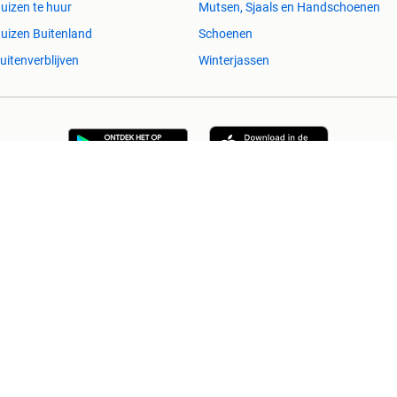
uizen te huur
Mutsen, Sjaals en Handschoenen
uizen Buitenland
Schoenen
uitenverblijven
Winterjassen
esvol
Help en info
Voorwaarden
Privacyverklaring
Over 2dehands
Adevinta
Sitemap
)schade die voortkomt uit het gebruik van deze site, dan wel uit fouten of
Copyright © 2026 Marktplaats B.V. Alle rechten voorbehouden.
een
onderneming