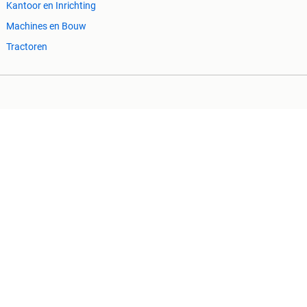
Kantoor en Inrichting
Machines en Bouw
Tractoren
Cookiebeleid
Privacyvoorkeuren
 ontbrekende functionaliteiten op deze site.