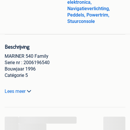
elektronica,
Navigatieverlichting,
Peddels, Powertrim,
Stuurconsole
Beschrijving
MARINER 540 Family
Serie nr : 2006196540
Bouwjaar 1996
Catégorie 5
Lengte : 5m40
Lees meer
Breedte : 2m30
Motor Parsun 60PK Injectie : 05-2019
Nieuwe Tubes : 08-2018
...
Hydraulisch stuur /
...