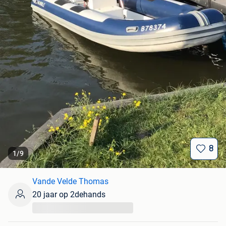
8
1
/
9
Vande Velde Thomas
20 jaar op 2dehands
...