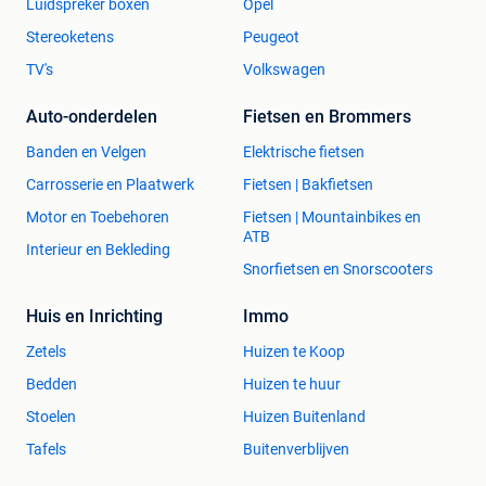
Luidspreker boxen
Opel
Stereoketens
Peugeot
TV's
Volkswagen
Auto-onderdelen
Fietsen en Brommers
Banden en Velgen
Elektrische fietsen
Carrosserie en Plaatwerk
Fietsen | Bakfietsen
Motor en Toebehoren
Fietsen | Mountainbikes en
ATB
Interieur en Bekleding
Snorfietsen en Snorscooters
Huis en Inrichting
Immo
Zetels
Huizen te Koop
Bedden
Huizen te huur
Stoelen
Huizen Buitenland
Tafels
Buitenverblijven