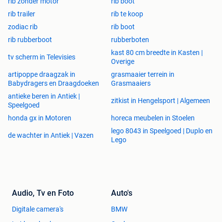
rib zonder motor
rib boot
rib trailer
rib te koop
zodiac rib
rib boot
rib rubberboot
rubberboten
kast 80 cm breedte in Kasten |
tv scherm in Televisies
Overige
artipoppe draagzak in
grasmaaier terrein in
Babydragers en Draagdoeken
Grasmaaiers
antieke beren in Antiek |
zitkist in Hengelsport | Algemeen
Speelgoed
honda gx in Motoren
horeca meubelen in Stoelen
lego 8043 in Speelgoed | Duplo en
de wachter in Antiek | Vazen
Lego
Audio, Tv en Foto
Auto's
Digitale camera's
BMW