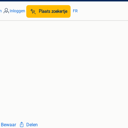
n
Inloggen
FR
Plaats zoekertje
Bewaar
Delen