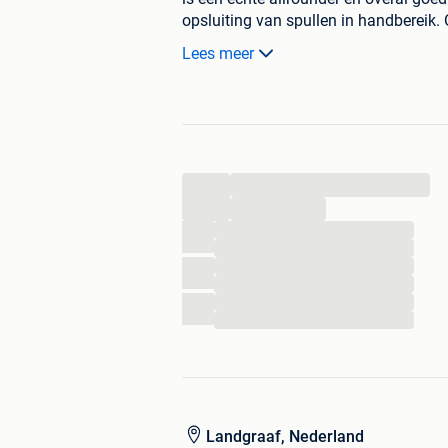
opsluiting van spullen in handbereik.
het grote luik past.
Lees meer
...
...
...
...
...
...
...
...
Landgraaf, Nederland