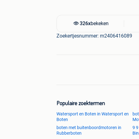
326x
bekeken
Zoekertjesnummer: m2406416089
Populaire zoektermen
Watersport en Boten in Watersport en
bot
Boten
Mot
boten met buitenboordmotoren in
9 9
Rubberboten
Bi