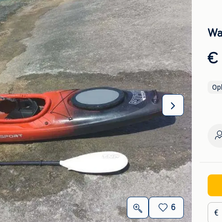
Wa
€
Op
6
€