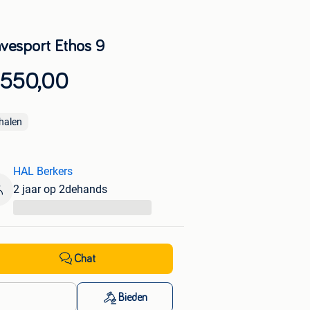
vesport Ethos 9
 550,00
halen
HAL Berkers
2 jaar op 2dehands
...
Chat
Bieden