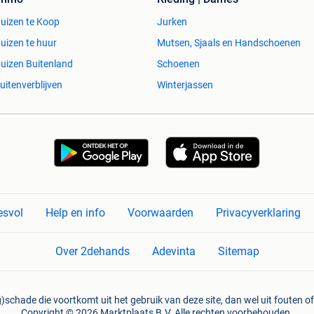
uizen te Koop
Jurken
uizen te huur
Mutsen, Sjaals en Handschoenen
uizen Buitenland
Schoenen
uitenverblijven
Winterjassen
esvol
Help en info
Voorwaarden
Privacyverklaring
Over 2dehands
Adevinta
Sitemap
)schade die voortkomt uit het gebruik van deze site, dan wel uit fouten of
Copyright © 2026 Marktplaats B.V. Alle rechten voorbehouden.