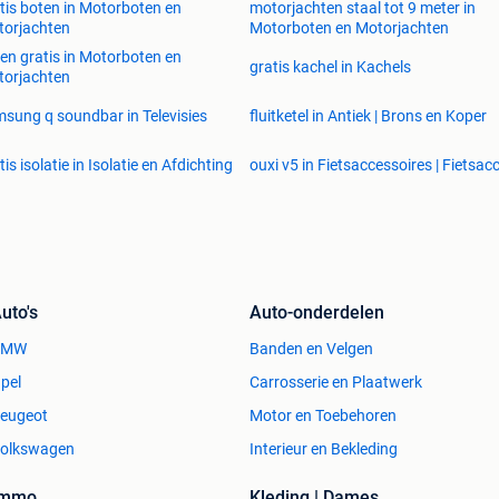
tis boten in Motorboten en
motorjachten staal tot 9 meter in
orjachten
Motorboten en Motorjachten
en gratis in Motorboten en
gratis kachel in Kachels
orjachten
sung q soundbar in Televisies
fluitketel in Antiek | Brons en Koper
tis isolatie in Isolatie en Afdichting
ouxi v5 in Fietsaccessoires | Fietsacc
uto's
Auto-onderdelen
BMW
Banden en Velgen
pel
Carrosserie en Plaatwerk
eugeot
Motor en Toebehoren
olkswagen
Interieur en Bekleding
Immo
Kleding | Dames