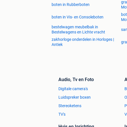
gra
boten in Rubberboten
Mot
bot
boten in Vis- en Consoleboten
Mot
bestelwagen meubelbak in
sam
Bestelwagens en Lichte vracht
zakhorloge onderdelen in Horloges |
gra
Antiek
Audio, Tv en Foto
A
Digitale camera's
Luidspreker boxen
O
Stereoketens
P
TV's
V
Huis en Inrichting