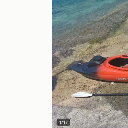
1
/
17