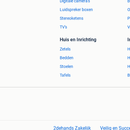
Digitale camera's
Luidspreker boxen
O
Stereoketens
P
TV's
V
Huis en Inrichting
Zetels
H
Bedden
H
Stoelen
H
Tafels
B
2dehands Zakelijk
Veilig en Succ