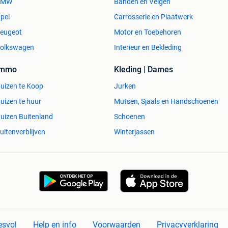
BMW
Banden en Velgen
pel
Carrosserie en Plaatwerk
eugeot
Motor en Toebehoren
olkswagen
Interieur en Bekleding
Immo
Kleding | Dames
uizen te Koop
Jurken
uizen te huur
Mutsen, Sjaals en Handschoenen
uizen Buitenland
Schoenen
uitenverblijven
Winterjassen
esvol
Help en info
Voorwaarden
Privacyverklaring