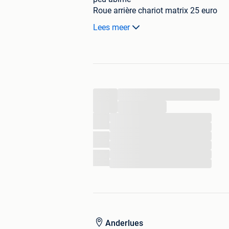
Roue arrière chariot matrix 25 euro
Coupel matrix 15 euro nouvel
Lees meer
Remise en main propre Charleroi et e
...
...
...
...
...
...
...
...
Anderlues