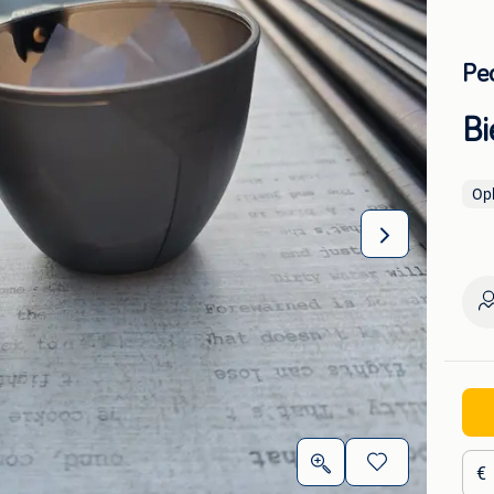
Pe
Bi
Op
€