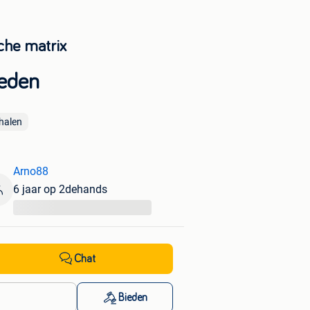
che matrix
eden
halen
Arno88
6 jaar op 2dehands
...
Chat
Bieden