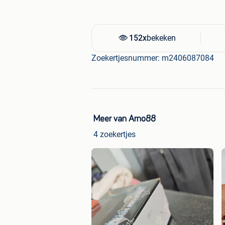
152x
bekeken
Zoekertjesnummer: m2406087084
Meer van Arno88
4 zoekertjes