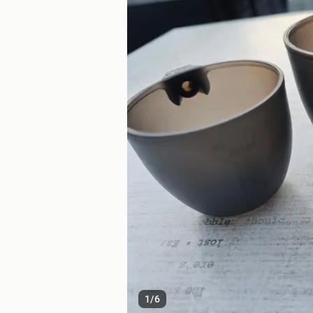
1
/
6