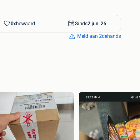
0x
bewaard
Sinds
2 jun '26
Meld aan 2dehands