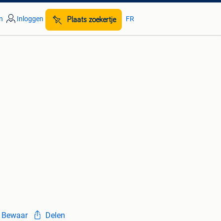
n
Inloggen
FR
Plaats zoekertje
Bewaar
Delen