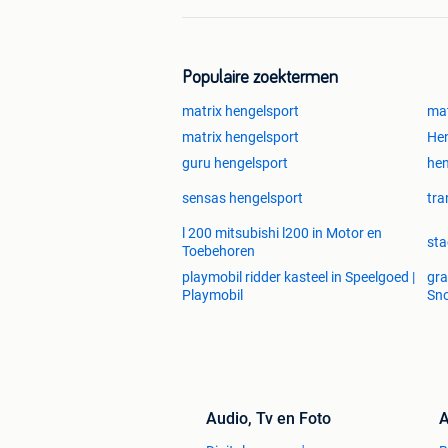
Populaire zoektermen
matrix hengelsport
mat
matrix hengelsport
Hen
guru hengelsport
hen
sensas hengelsport
tra
l 200 mitsubishi l200 in Motor en
sta
Toebehoren
playmobil ridder kasteel in Speelgoed |
gra
Playmobil
Sno
Audio, Tv en Foto
A