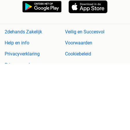
2dehands Zakelijk
Veilig en Succesvol
Help en info
Voorwaarden
Privacyverklaring
Cookiebeleid
Privacyvoorkeuren
Over 2dehands
Adevinta
Sitemap
2dehands is niet aansprakelijk voor (gevolg)schade die voortkomt
uit het gebruik van deze site, dan wel uit fouten of ontbrekende
functionaliteiten op deze site.
Copyright © 2026 Marktplaats B.V. Alle rechten voorbehouden.