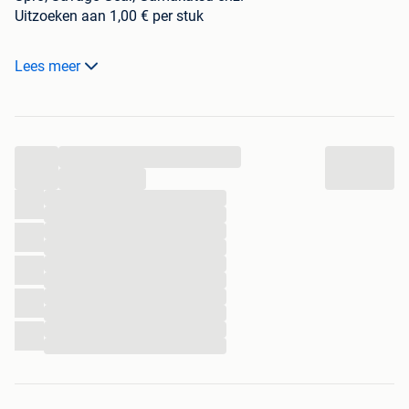
Uitzoeken aan 1,00 € per stuk
Kijk ook eens bij mijn andere zoekertjes
Lees meer
Verzenden kan op kosten van de koper.
...
...
...
...
...
...
...
...
...
...
...
...