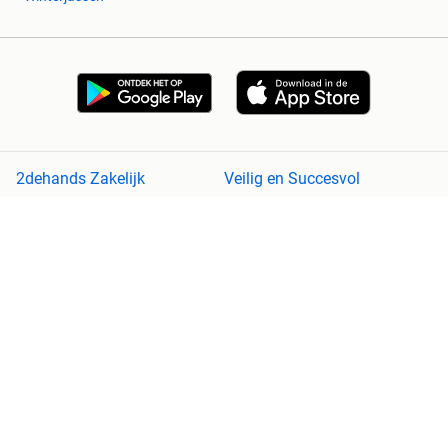
2dehands Zakelijk
Veilig en Succesvol
Help en info
Voorwaarden
Privacyverklaring
Cookiebeleid
Privacyvoorkeuren
Over 2dehands
Adevinta
Sitemap