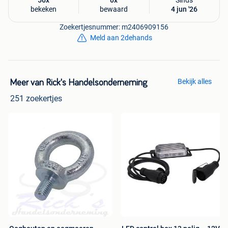
56x
0x
Sinds
Deeling 17
bekeken
bewaard
4 jun '26
9301ZT Roden
Zoekertjesnummer: m2406909156
tel 0505013255
Meld aan 2dehands
Bekijk alles
Meer van Rick's Handelsonderneming
251 zoekertjes