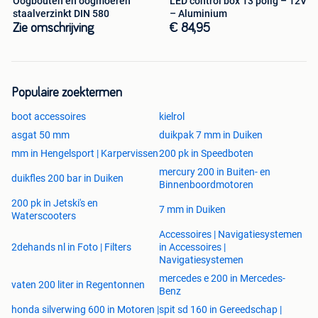
Oogbouten en oogmoeren
LED control box 13 polig – 12V
staalverzinkt DIN 580
– Aluminium
Zie omschrijving
€ 84,95
Populaire zoektermen
boot accessoires
kielrol
asgat 50 mm
duikpak 7 mm in Duiken
mm in Hengelsport | Karpervissen
200 pk in Speedboten
mercury 200 in Buiten- en
duikfles 200 bar in Duiken
Binnenboordmotoren
200 pk in Jetski's en
7 mm in Duiken
Waterscooters
Accessoires | Navigatiesystemen
2dehands nl in Foto | Filters
in Accessoires |
Navigatiesystemen
mercedes e 200 in Mercedes-
vaten 200 liter in Regentonnen
Benz
honda silverwing 600 in Motoren |
spit sd 160 in Gereedschap |