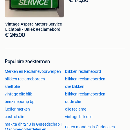
€ 175,00
Vintage Aspera Motors Service
Lichtbak - Uniek Reclamebord
€ 245,00
Populaire zoektermen
Merken en Reclamevoorwerpen
blikken reclamebord
blikken reclameborden
blikken reclameborden
shell olie
olie blikken
vintage olie blik
blikken reclameborden
benzinepomp bp
oude olie
lucifer merken
olie reclame
castrol olie
vintage blik olie
makita dhr243 in Gereedschap |
rieten manden in Curiosa en
Machine-onderdelen en