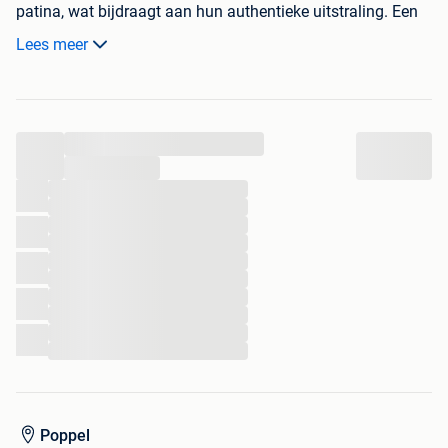
patina, wat bijdraagt aan hun authentieke uitstraling. Een
unieke toevoeging voor liefhebbers van retro en industriële
Lees meer
items.
Voor prijzen zie laatste foto
...
...
...
...
...
...
...
...
...
...
...
...
Poppel