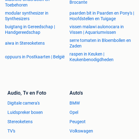
Brocante
Toebehoren
modular synthesizer in
paarden bit in Paarden en Pony's |
Synthesizers
Hoofdstellen en Tuigage
buigtang in Gereedschap |
vissen malawi aulonocara in
Handgereedschap
Vissen | Aquariumvissen
serre tomaten in Bloembollen en
aiwa in Stereoketens
Zaden
raspen in Keuken |
oppuurs in Postkaarten | België
Keukenbenodigdheden
Audio, Tv en Foto
Auto's
Digitale camera's
BMW
Luidspreker boxen
Opel
Stereoketens
Peugeot
TV's
Volkswagen