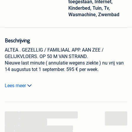
toegestaan, Internet,
Kinderbed, Tuin, Tv,
Wasmachine, Zwembad
Beschrijving
ALTEA . GEZELLIG / FAMILIAAL APP. AAN ZEE /
GELIJKVLOERS. OP 50 M VAN STRAND.
Nieuwe last minute ( annulatie wegens ziekte ) nu vrij van
14 augustus tot 1 september. 595 € per week.
De rest van het jaar: september, oktober, november,
Lees meer
december 2026 niet meer vrij.
https:www.youtube.com/watch?v=4iEUPsvG7rg ( lange
versie van filmpje )
...
januari - februari - maart - april - mei - juni 2027 niet meer
vrij.
...
...