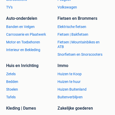
TV's
Volkswagen
Auto-onderdelen
Fietsen en Brommers
Banden en Velgen
Elektrische fietsen
Carrosserie en Plaatwerk
Fietsen | Bakfietsen
Motor en Toebehoren
Fietsen | Mountainbikes en
ATB
Interieur en Bekleding
Snorfietsen en Snorscooters
Huis en Inrichting
Immo
Zetels
Huizen te Koop
Bedden
Huizen te huur
Stoelen
Huizen Buitenland
Tafels
Buitenverblijven
Kleding | Dames
Zakelijke goederen