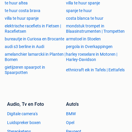
portable: +32 478/ 21 40 35
te huur altea
villa te huur spanje
te huur costa brava
spanje te huur
villa te huur spanje
costa blanca te huur
elektrische racefiets in Fietsen |
mondstuk trompet in
Racefietsen
Blaasinstrumenten | Trompetten
bureautje in Curiosa en Brocante
armstoel in Stoelen
audi s3 berline in Audi
pergola in Overkappingen
amelanchier lamarckii in Planten |
harley roeselare in Motoren |
Bomen
Harley-Davidson
gietijzeren spaarpot in
ethnicraft eik in Tafels | Eettafels
Spaarpotten
Audio, Tv en Foto
Auto's
Digitale camera's
BMW
Luidspreker boxen
Opel
Stereoketens
Peugeot