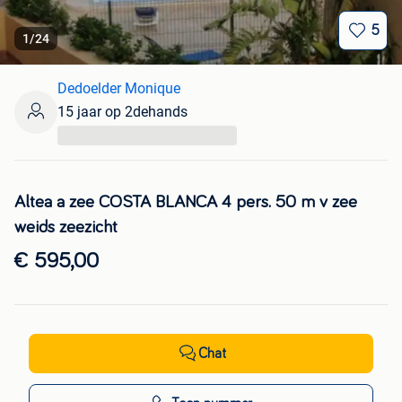
5
1
/
24
Dedoelder Monique
15 jaar op 2dehands
...
Altea a zee COSTA BLANCA 4 pers. 50 m v zee
weids zeezicht
€ 595,00
Chat