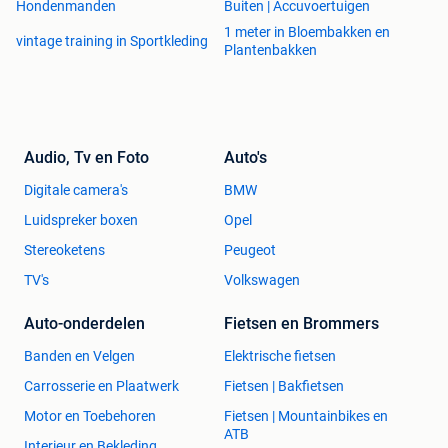
Hondenmanden
Buiten | Accuvoertuigen
(verplicht)
1 meter in Bloembakken en
vintage training in Sportkleding
Airco/verwarming: 0,45 euro/KWh
Plantenbakken
MEER INFO
www.devillavanann.com
Tel :0034 626513111
of 0034 636430463 (ook
Audio, Tv en Foto
Auto's
te bereiken via whatsapp)
Digitale camera's
BMW
mailadres :dirkann@hotmail.com
Luidspreker boxen
Opel
VILLA TE HUUR SPANJE -
Stereoketens
Peugeot
ZON - ZEE STRAND VAKANTIE - LAST MINUTE
TV's
Volkswagen
AUTOVAKANTIE
VLIEGVAKANTIE VILLA VAKANTIEHUIS PROMOTIE
Auto-onderdelen
Fietsen en Brommers
GRATIS-
WANDELVAKANTIE - FIETSVAKANTIE B&B CITY TRIP LUXE
Banden en Velgen
Elektrische fietsen
VILLA RELAX-WATERSPORTEN-NATUURVAKANTIE-PORT
Carrosserie en Plaatwerk
Fietsen | Bakfietsen
AVENTURA-FERRARILA
Motor en Toebehoren
Fietsen | Mountainbikes en
ATB
Interieur en Bekleding