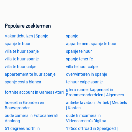
Zwembad in dienst van 1 april tot 15 oktober!
Wij verhuren niet aan jeugdgroepen.( enkel aan
gezinnen)
Populaire zoektermen
Deze
LUXE VILLA
(max. 10 pers)
Vakantiehuizen | Spanje
spanje
is gelegen nabij Salou , Cambrils , La Pineda , Miami
spanje te huur
appartement spanje te huur
Playa ,
villa te huur spanje
spanje te huur
Barcelona , Port Aventura ,Ferrari land ,enz...
villa te huur spanje
spanje tenerife
Afstand Antwerpen tot Villa van Ann = 1450 KM
villa te huur calpe
villa te huur calpe
Luchthaven Reus : 25 Km
appartement te huur spanje
overwinteren in spanje
Luchthaven Barcelona : 85 Km
spanje costa blanca
te huur calpe spanje
(water, electriciteit
gilera runner kappenset in
fortnite account in Games | Atari
en gas zijn steeds inbegrepen...)
Brommeronderdelen | Algemeen
Laden Hybride/Elektrische wagen : 0,45 euro/KWh
hoeselt in Gronden en
antieke lavabo in Antiek | Meubels
Waarborg: 400 euro (wordt na controle terug gestort binnen
Bouwgronden
| Kasten
7 dagen)
oude camera in Fotocamera's
oude filmcamera in
Lakenpakket: 5 euro/pers (optioneel)
Analoog
Videocamera's Digitaal
Handdoekenpakket: 5 euro/pers (optioneel)
51 degrees north in
125cc offroad in Speelgoed |
Eindreiniging: 175 euro (verplicht) + 20 euro per huisdier