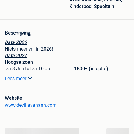
Kinderbed, Speeltuin
Beschrijving
Data 2026
Niets meer vrij in 2026!
Data 2027
Hoogseizoen
-za 3 Juli tot za 10 Juli..................
1800€ (in optie)
-za 10 Juli tot za 17 Juli................
niet meer vrij
Lees meer
-za 17 Juli tot za 24 Juli................
1800€
-za 24 Juli tot za 31 Juli................
1800€
-za 31 Juli tot za 7 Aug.................
1800€ (in optie)
Website
-za 7 Aug tot za 14 Aug...............
1800€ (in optie)
www.devillavanann.com
-za 14 Aug tot za 21 Aug............
1800€ (in optie)
-za 21 Aug tot za 28 Aug............
1800€
Tussenseizoen
...