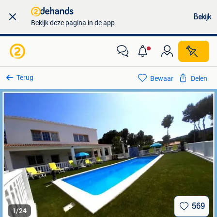
Bekijk
Bekijk deze pagina in de app
Terug
Bewaar
Delen
569
1
/
24