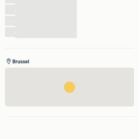
...
...
...
...
...
...
...
Brussel