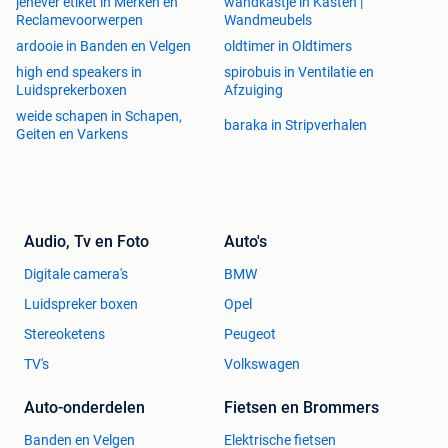
jenever etiket in Merken en
wandkastje in Kasten |
Reclamevoorwerpen
Wandmeubels
ardooie in Banden en Velgen
oldtimer in Oldtimers
high end speakers in
spirobuis in Ventilatie en
Luidsprekerboxen
Afzuiging
weide schapen in Schapen,
baraka in Stripverhalen
Geiten en Varkens
Audio, Tv en Foto
Auto's
Digitale camera's
BMW
Luidspreker boxen
Opel
Stereoketens
Peugeot
TV's
Volkswagen
Auto-onderdelen
Fietsen en Brommers
Banden en Velgen
Elektrische fietsen