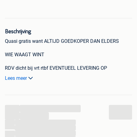
Beschrijving
Quasi gratis want ALTIJD GOEDKOPER DAN ELDERS
WIE WAAGT WINT
RDV dicht bij vrt rtbf EVENTUEEL LEVERING OP
AFSPRAAK INDIEN DICHTBIJ GROTE AS WAAR IK OM DE
Lees meer
6 TAL WEKEN PASSEER
DESTOCKAGE DUS BEST VOLGEN EN MEER KOPEN IS
EXTRA REDUCTIE
...
Big Trip -LP-2e. Genre: Reizen, Taalversie: Engels, Aantal
...
pagina's: 336 pagina's. Breedte: 165 mm, Hoogte: 210 mm
...
...
...