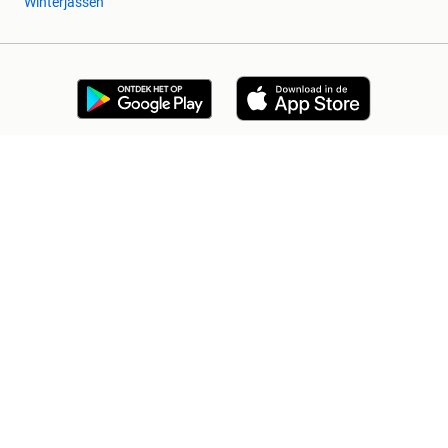
Winterjassen
2dehands Zakelijk
Veilig en Succesvol
Help en info
Voorwaarden
Privacyverklaring
Cookiebeleid
Privacyvoorkeuren
Over 2dehands
Adevinta
Sitemap