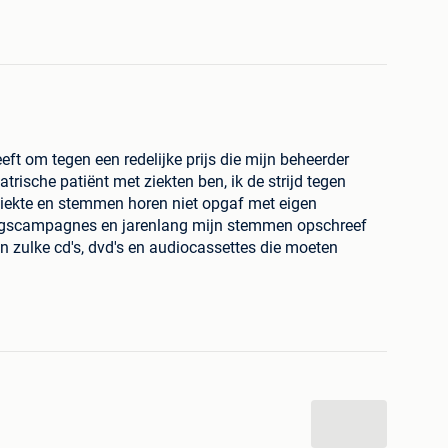
eeft om tegen een redelijke prijs die mijn beheerder
iatrische patiënt met ziekten ben, ik de strijd tegen
iekte en stemmen horen niet opgaf met eigen
ngscampagnes en jarenlang mijn stemmen opschreef
n zulke cd's, dvd's en audiocassettes die moeten
ticks gezet zodat ik die kan evalueren en ter genezing
 minder ziek en lijdend leventje als patiënt op de
ntonius Andreas Vesaliuslaan 39 2980 De vallei
er Joris 5000 euro investering te duur, nu heb ik
paarlimietbuffer verdubbeld, dus ik denk dat hij uw