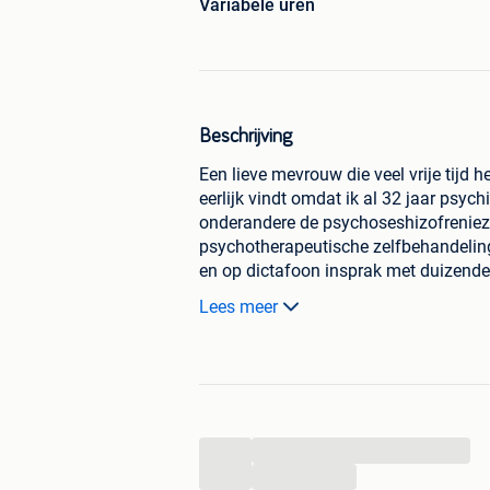
Variabele uren
Beschrijving
Een lieve mevrouw die veel vrije tijd h
eerlijk vindt omdat ik al 32 jaar psych
onderandere de psychoseshizofreniez
psychotherapeutische zelfbehandeli
en op dictafoon insprak met duizende
overgetypt worden in Word en op usb s
Lees meer
laat bezinken voor resultaten voor een
afdeling hier in Bethaniënhuis Sint A
0468195359. Jaren geleden vond meest
bijkomend 3000 euro geërfd en is de s
offerte voorstel wel zal aannemen.
...
...