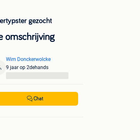
ertypster gezocht
e omschrijving
Wim Donckerwolcke
9 jaar op 2dehands
...
Chat