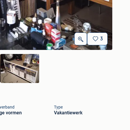
3
tverband
Type
ige vormen
Vakantiewerk