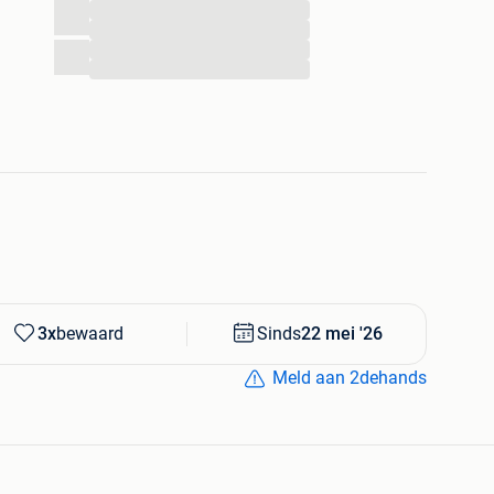
...
...
...
...
3x
bewaard
Sinds
22 mei '26
Meld aan 2dehands