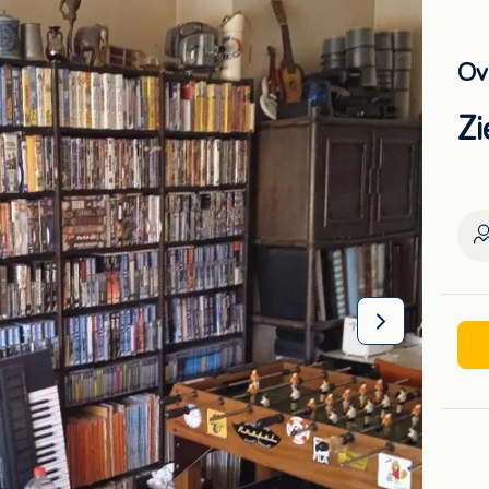
Ov
Zi