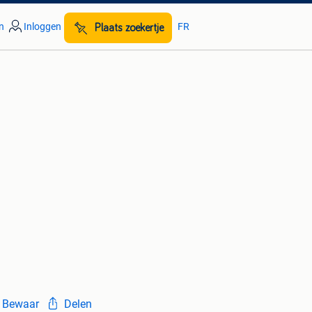
n
Inloggen
FR
Plaats zoekertje
Bewaar
Delen