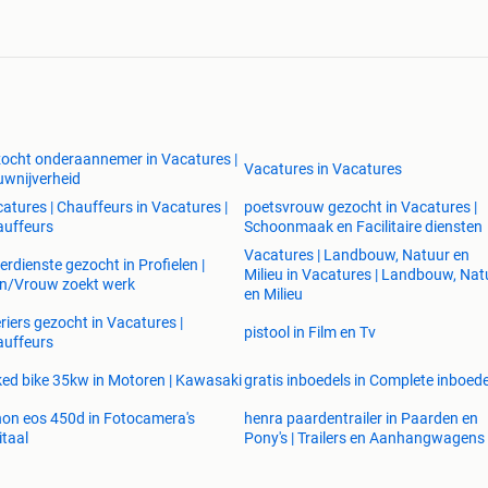
ocht onderaannemer in Vacatures |
Vacatures in Vacatures
wnijverheid
atures | Chauffeurs in Vacatures |
poetsvrouw gezocht in Vacatures |
uffeurs
Schoonmaak en Facilitaire diensten
Vacatures | Landbouw, Natuur en
verdienste gezocht in Profielen |
Milieu in Vacatures | Landbouw, Nat
n/Vrouw zoekt werk
en Milieu
riers gezocht in Vacatures |
pistool in Film en Tv
uffeurs
ed bike 35kw in Motoren | Kawasaki
gratis inboedels in Complete inboede
on eos 450d in Fotocamera's
henra paardentrailer in Paarden en
itaal
Pony's | Trailers en Aanhangwagens