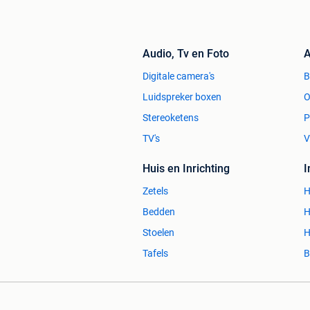
Audio, Tv en Foto
A
Digitale camera's
Luidspreker boxen
O
Stereoketens
P
TV's
V
Huis en Inrichting
Zetels
H
Bedden
H
Stoelen
H
Tafels
B