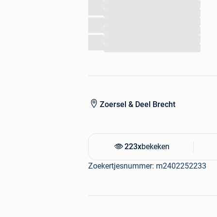
...
...
...
...
...
...
Zoersel & Deel Brecht
223x
bekeken
Zoekertjesnummer: m2402252233