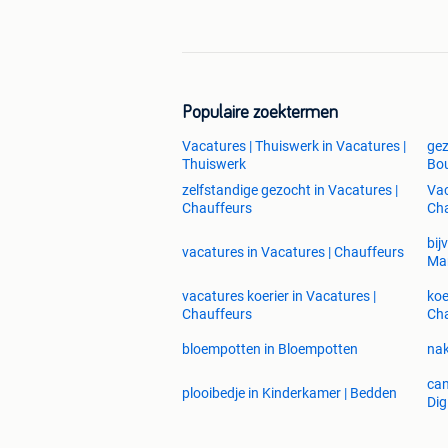
Populaire zoektermen
Vacatures | Thuiswerk in Vacatures |
gez
Thuiswerk
Bou
zelfstandige gezocht in Vacatures |
Vac
Chauffeurs
Cha
bij
vacatures in Vacatures | Chauffeurs
Ma
vacatures koerier in Vacatures |
koe
Chauffeurs
Cha
bloempotten in Bloempotten
nak
can
plooibedje in Kinderkamer | Bedden
Dig