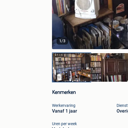
1
/
3
Kenmerken
Werkervaring
Diens
Vanaf 1 jaar
Over
Uren per week