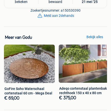
bekeken
bewaard
21 mei '25
Zoekertjesnummer: a150530390
Meld aan 2dehands
Bekijk alles
Meer van Godu
Adeqo cortenstaal plantenbak
GoFire Soho Waterschaal
rechthoek 150 x 40 x 80 cm
cortenstaal 60 cm - Mega Deal
€ 375,00
€ 69,00