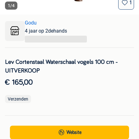
1
1
/
4
Godu
4 jaar op 2dehands
...
Lev Cortenstaal Waterschaal vogels 100 cm -
UITVERKOOP
€ 165,00
Verzenden
Website