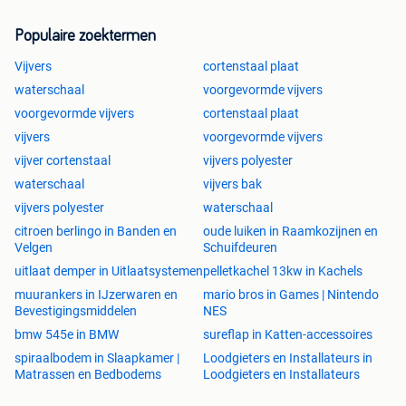
Populaire zoektermen
Vijvers
cortenstaal plaat
waterschaal
voorgevormde vijvers
voorgevormde vijvers
cortenstaal plaat
vijvers
voorgevormde vijvers
vijver cortenstaal
vijvers polyester
waterschaal
vijvers bak
vijvers polyester
waterschaal
citroen berlingo in Banden en
oude luiken in Raamkozijnen en
Velgen
Schuifdeuren
uitlaat demper in Uitlaatsystemen
pelletkachel 13kw in Kachels
muurankers in IJzerwaren en
mario bros in Games | Nintendo
Bevestigingsmiddelen
NES
bmw 545e in BMW
sureflap in Katten-accessoires
spiraalbodem in Slaapkamer |
Loodgieters en Installateurs in
Matrassen en Bedbodems
Loodgieters en Installateurs