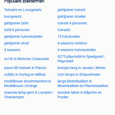
Populaire zoektermen
Tuinsets en Loungesets
gietijzeren tuinset
loungesets
gietijzeren stoelen
gietijzeren tafel
tuinset 4 personen
tafel 4 personen
tuinsets
gietijzeren tuinmeubelen
10 tuinstoelen
gietijzeren stoel
4 seasons outdoor
4 seasons
4 seasons tuinmeubelen
9275 playmobil in Speelgoed |
zx10r in Motoren | Kawasaki
Playmobil
piano 88 toetsen in Piano's
bontjas lang in Jassen | Winter
colditz in Oorlog en Militair
tom tempo in Stripverhalen
modelbouw stoommachine in
lange bloembakken in
Modelbouw | Overige
Bloembakken en Plantenbakken
staande lamp gent in Lampen |
snooker laken in Biljarten en
Vloerlampen
Poolen