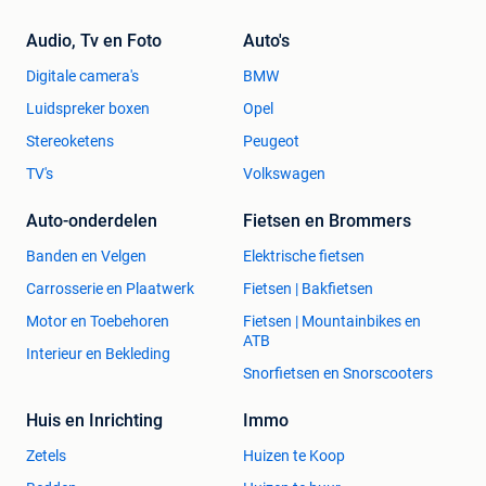
Audio, Tv en Foto
Auto's
Digitale camera's
BMW
Luidspreker boxen
Opel
Stereoketens
Peugeot
TV's
Volkswagen
Auto-onderdelen
Fietsen en Brommers
Banden en Velgen
Elektrische fietsen
Carrosserie en Plaatwerk
Fietsen | Bakfietsen
Motor en Toebehoren
Fietsen | Mountainbikes en
ATB
Interieur en Bekleding
Snorfietsen en Snorscooters
Huis en Inrichting
Immo
Zetels
Huizen te Koop