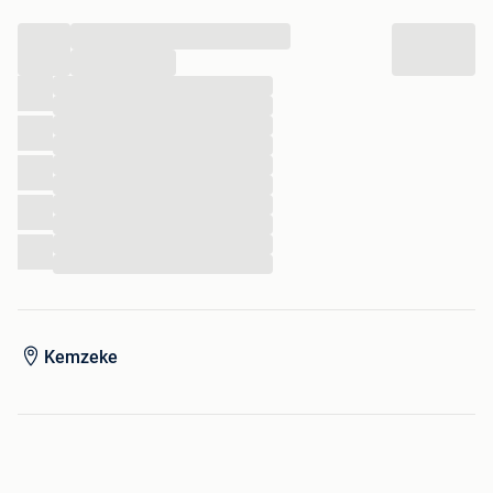
...
...
...
...
...
...
...
...
...
...
...
...
Kemzeke