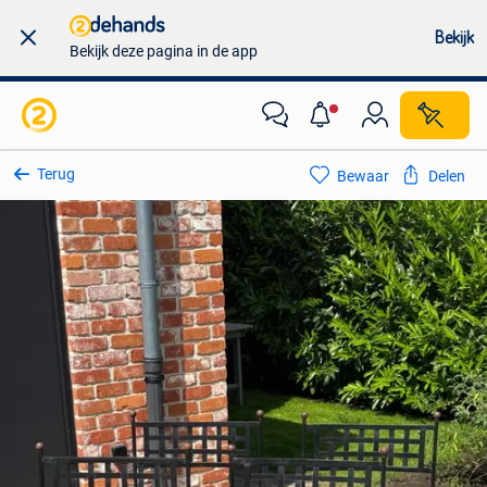
Bekijk
Bekijk deze pagina in de app
Terug
Bewaar
Delen