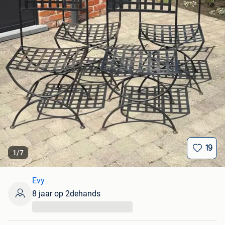
19
1
/
7
Evy
8 jaar op 2dehands
...