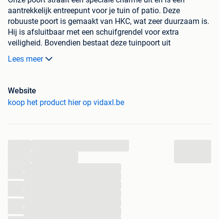
aantrekkelijk entreepunt voor je tuin of patio. Deze
robuuste poort is gemaakt van HKC, wat zeer duurzaam is.
Hij is afsluitbaar met een schuifgrendel voor extra
veiligheid. Bovendien bestaat deze tuinpoort uit
dwarsliggers en strak geplaatste verticale latten waardoor
Lees meer
hij stevig, stabiel en duurzaam is. De poort kan worden
gebruikt als tuinbarrière of hek voor privacy en veiligheid.
Onze toegangspoort is eenvoudig te monteren met de
Website
inbegrepen hardware. Let op, de levering bevat schroeven
koop het product hier op vidaxl.be
maar geen paal of grondpin.
Kleur: grijs
Materiaal: HKC
...
Afmetingen: 100 x 80 cm (B x H)
...
Weer- en rotbestendig
...
Inclusief schuifgrendel en schroeven voor extra
...
veiligheid
...
Montage vereist
...
Levering bevat:
...
1 x HKC poort
...