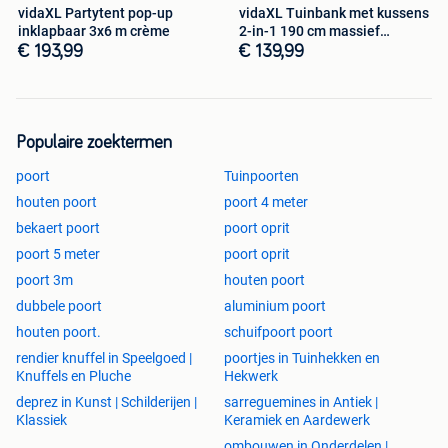
vidaXL Partytent pop-up
vidaXL Tuinbank met kussens
inklapbaar 3x6 m crème
2-in-1 190 cm massief
acaciahout
€ 193,99
€ 139,99
Populaire zoektermen
poort
Tuinpoorten
houten poort
poort 4 meter
bekaert poort
poort oprit
poort 5 meter
poort oprit
poort 3m
houten poort
dubbele poort
aluminium poort
houten poort.
schuifpoort poort
rendier knuffel in Speelgoed |
poortjes in Tuinhekken en
Knuffels en Pluche
Hekwerk
deprez in Kunst | Schilderijen |
sarreguemines in Antiek |
Klassiek
Keramiek en Aardewerk
ombouwen in Onderdelen |