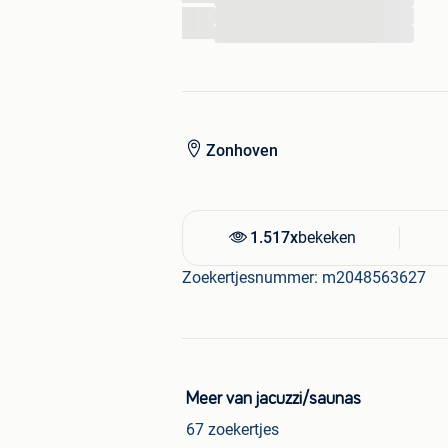
...
...
Zonhoven
1.517x
bekeken
Zoekertjesnummer: m2048563627
Meer van jacuzzi/saunas
67 zoekertjes