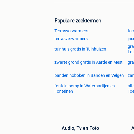
Populaire zoektermen
Terrasverwarmers
ter
terrasverwarmers
jac
gra
tuinhuis gratis in Tuinhuizen
Lo
zwarte grond gratis in Aarde en Mest
gra
banden hoboken in Banden en Velgen
za
fontein pomp in Waterpartijen en
alt
Fonteinen
To
Audio, Tv en Foto
A