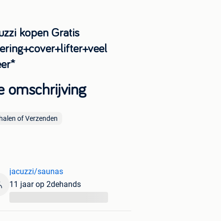
uzzi kopen Gratis
ering+cover+lifter+veel
er*
e omschrijving
halen of Verzenden
jacuzzi/saunas
11 jaar op 2dehands
...