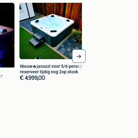
Zuinig jacuzzi 5-6 
💥/w
€ 4.999,00
Nieuw🔥jacuzzi voor 5/6 pers👉
reserveer tijdig nog 2op stock
👉
€ 4.999,00