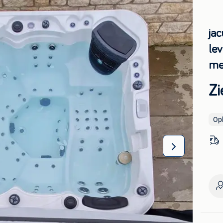
jac
lev
me
Zi
Op