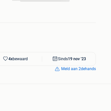
4x
bewaard
Sinds
19 nov '23
Meld aan 2dehands