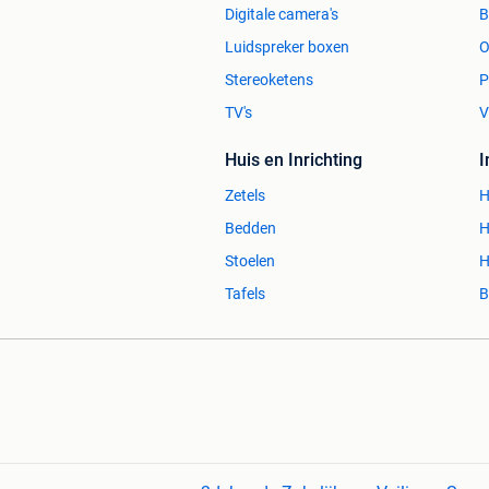
Digitale camera's
Luidspreker boxen
O
Stereoketens
P
TV's
V
Huis en Inrichting
Zetels
H
Bedden
H
Stoelen
H
Tafels
B