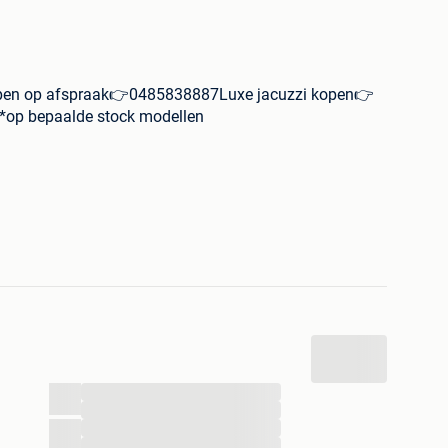
open op afspraak👉0485838887Luxe jacuzzi kopen👉
er*op bepaalde stock modellen
4799
 💥€4999
ë geopend op afspraak 0485838887. Wij hebben spa's
België
...
...
...
...