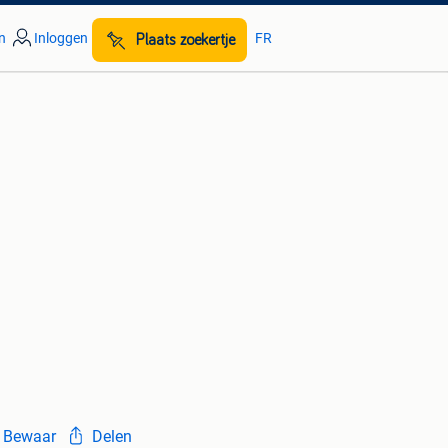
n
Inloggen
FR
Plaats zoekertje
Bewaar
Delen