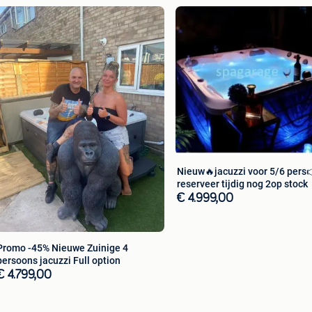
Nieuw🔥jacuzzi voor 5/6 pers
reserveer tijdig nog 2op stock
€ 4.999,00
Promo -45% Nieuwe Zuinige 4
persoons jacuzzi Full option
€ 4.799,00