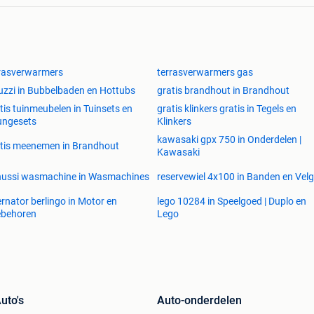
rasverwarmers
terrasverwarmers gas
uzzi in Bubbelbaden en Hottubs
gratis brandhout in Brandhout
tis tuinmeubelen in Tuinsets en
gratis klinkers gratis in Tegels en
ungesets
Klinkers
kawasaki gpx 750 in Onderdelen |
tis meenemen in Brandhout
Kawasaki
nussi wasmachine in Wasmachines
reservewiel 4x100 in Banden en Vel
ernator berlingo in Motor en
lego 10284 in Speelgoed | Duplo en
ebehoren
Lego
uto's
Auto-onderdelen