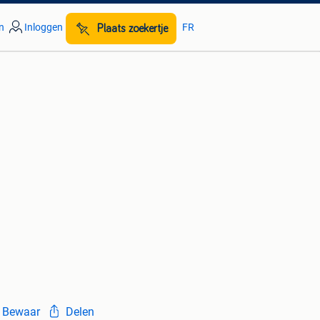
n
Inloggen
FR
Plaats zoekertje
Bewaar
Delen