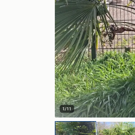
1
/
11