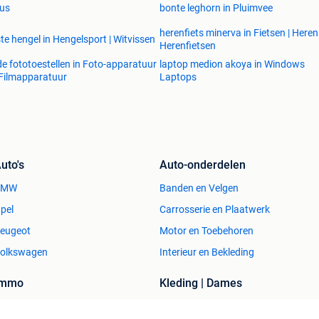
us
bonte leghorn in Pluimvee
herenfiets minerva in Fietsen | Heren 
te hengel in Hengelsport | Witvissen
Herenfietsen
e fototoestellen in Foto-apparatuur
laptop medion akoya in Windows
Filmapparatuur
Laptops
uto's
Auto-onderdelen
BMW
Banden en Velgen
pel
Carrosserie en Plaatwerk
eugeot
Motor en Toebehoren
olkswagen
Interieur en Bekleding
Immo
Kleding | Dames
uizen te Koop
Jurken