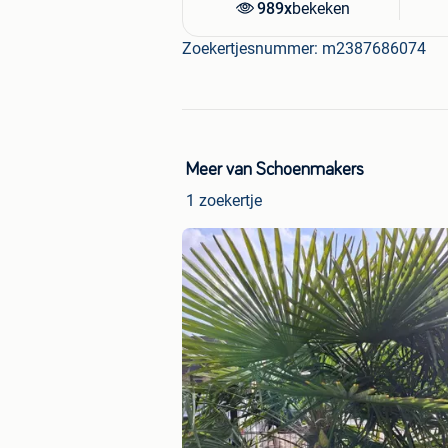
989x
bekeken
Zoekertjesnummer: m2387686074
Meer van Schoenmakers
1 zoekertje