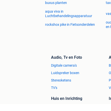
buxus planten
tax
aqua viva in
vas
Luchtbehandelingsapparatuur
oud
rockshox pike in Fietsonderdelen
en 
Audio, Tv en Foto
A
Digitale camera's
Luidspreker boxen
O
Stereoketens
P
TV's
V
Huis en Inrichting
Zetels
H