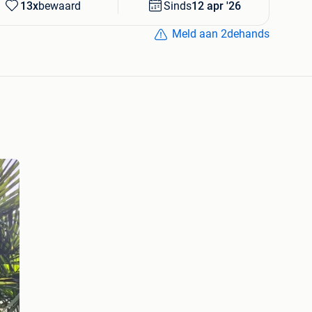
13x
bewaard
Sinds
12 apr '26
Meld aan 2dehands