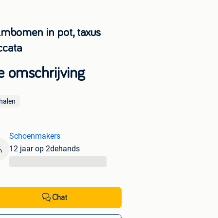
lmbomen in pot, taxus
ccata
e omschrijving
halen
Schoenmakers
12 jaar op 2dehands
...
Chat