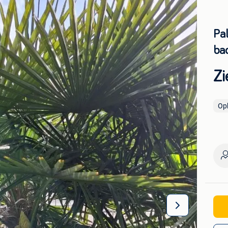
Pa
ba
Zi
Op