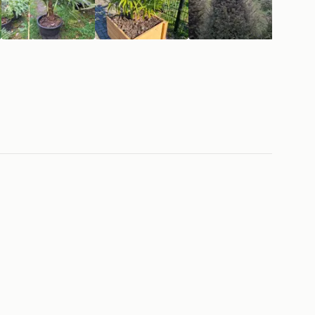
mooi, 50,- per stuk. Slechts 8 beschikbaar.
enenbak, €225,-