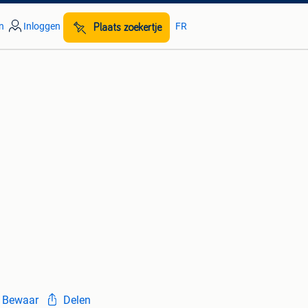
n
Inloggen
FR
Plaats zoekertje
Bewaar
Delen