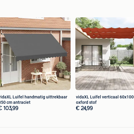
vidaXL Luifel handmatig uittrekbaar
vidaXL Luifel verticaal 60x10
350 cm antraciet
oxford stof
€ 103,99
€ 24,99