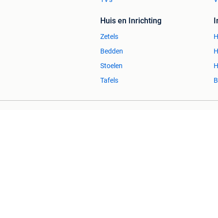
Huis en Inrichting
Zetels
H
Bedden
H
Stoelen
H
Tafels
B
2dehands Zakelijk
Veilig en Succ