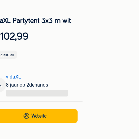
daXL Partytent 3x3 m wit
 102,99
rzenden
vidaXL
8 jaar op 2dehands
...
Website