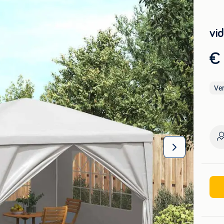
vi
€
Ve