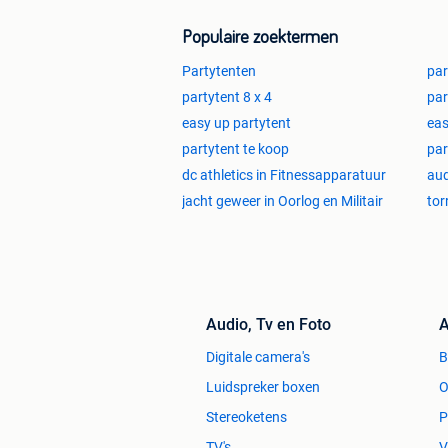
Populaire zoektermen
Partytenten
par
partytent 8 x 4
par
easy up partytent
eas
partytent te koop
par
dc athletics in Fitnessapparatuur
aud
jacht geweer in Oorlog en Militair
tor
Audio, Tv en Foto
A
Digitale camera's
Luidspreker boxen
O
Stereoketens
P
TV's
V