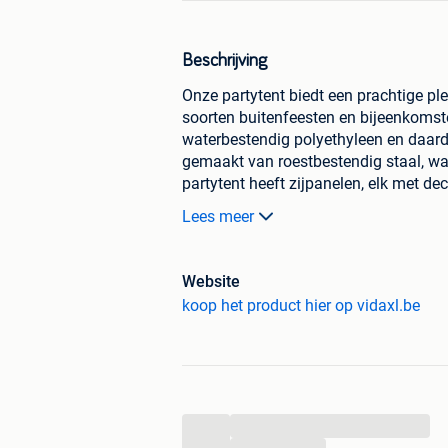
Beschrijving
Onze partytent biedt een prachtige pl
soorten buitenfeesten en bijeenkomst
waterbestendig polyethyleen en daardo
gemaakt van roestbestendig staal, wa
partytent heeft zijpanelen, elk met de
gemakkelijke toegang. De tuintent is
Lees meer
NOOIT worden gebruikt bij slecht weer
enz.Let op: Dit product is niet geschik
Website
Kleur: wit
koop het product hier op vidaxl.be
Materiaal: PE dak en zijpanelen,
Afmetingen: 3 x 3 x 2,55 m (L x 
Hoogte dakrand vanaf de grond
Uv- en waterbestendig
Inclusief montagematerialen
Materiaal: Polyester: 100%
...
...