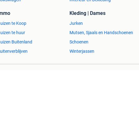
Immo
Kleding | Dames
uizen te Koop
Jurken
uizen te huur
Mutsen, Sjaals en Handschoenen
uizen Buitenland
Schoenen
uitenverblijven
Winterjassen
esvol
Help en info
Voorwaarden
Privacyverklaring
Over 2dehands
Adevinta
Sitemap