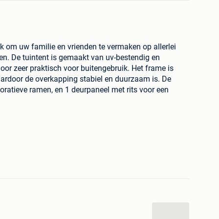
ek om uw familie en vrienden te vermaken op allerlei
en. De tuintent is gemaakt van uv-bestendig en
or zeer praktisch voor buitengebruik. Het frame is
ardoor de overkapping stabiel en duurzaam is. De
coratieve ramen, en 1 deurpaneel met rits voor een
 eenvoudig te monteren. LET OP: Dit product mag
, zoals harde wind, hevige regen, sneeuw, storm,
t voor gebruik als carport.
 en frame van staal
B x H)
: 2 m