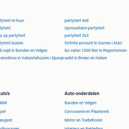
tytent te huur
partytent 4x8
tytent
opvouwbare partytent
y up partytent
partytent 3x3
tytent buizen
fortnite account in Games | Atari
i rsq8 in Banden en Velgen
ibc vaten 1000 liter in Regentonnen
remolinos in Vakantiehuizen | Spanje
aalst in Breien en Haken
uto's
Auto-onderdelen
BMW
Banden en Velgen
pel
Carrosserie en Plaatwerk
eugeot
Motor en Toebehoren
olkswagen
Interieur en Bekleding