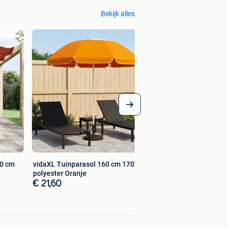
Bekijk alles
00 cm
vidaXL Tuinparasol 160 cm 170T
polyester Oranje
€ 21,60