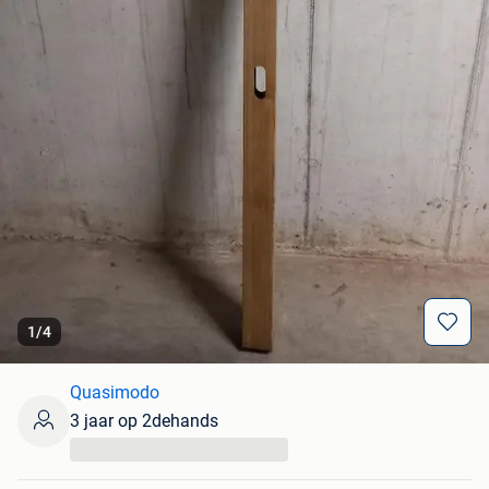
1
/
4
Quasimodo
3 jaar op 2dehands
...