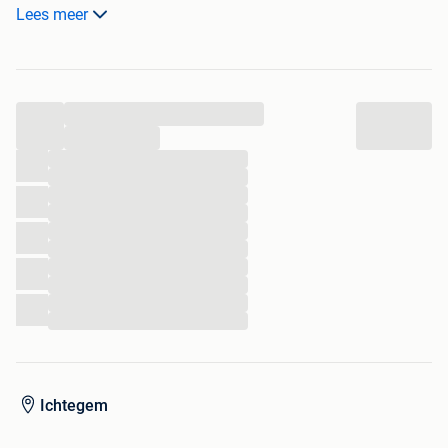
Af te halen in Eernegem.
Lees meer
...
...
...
...
...
...
...
...
...
...
...
...
Ichtegem