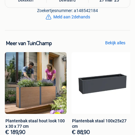
bekeken
bewaard
27 mar '25
Zoekertjesnummer: a148542184
Meld aan 2dehands
Bekijk alles
Meer van TuinChamp
Plantenbak staal hout look 100
Plantenbak staal 100x25x27
x 30 x 77 cm
cm
€ 189,90
€ 88,90