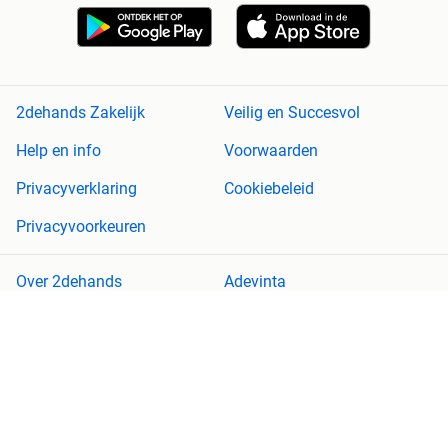
2dehands Zakelijk
Veilig en Succesvol
Help en info
Voorwaarden
Privacyverklaring
Cookiebeleid
Privacyvoorkeuren
Over 2dehands
Adevinta
Sitemap
2dehands is niet aansprakelijk voor (gevolg)schade die voortkomt
uit het gebruik van deze site, dan wel uit fouten of ontbrekende
functionaliteiten op deze site.
Copyright © 2026 Marktplaats B.V. Alle rechten voorbehouden.