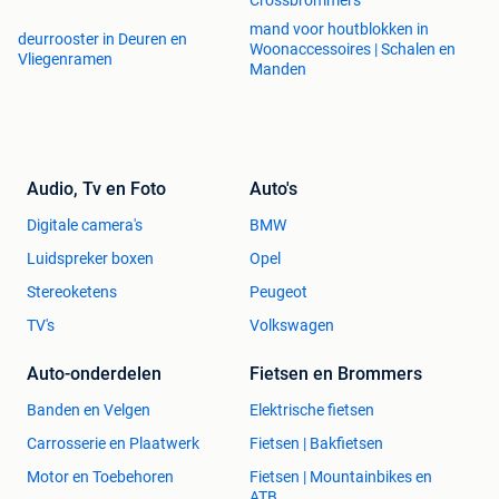
Crossbrommers
mand voor houtblokken in
deurrooster in Deuren en
Woonaccessoires | Schalen en
Vliegenramen
Manden
Audio, Tv en Foto
Auto's
Digitale camera's
BMW
Luidspreker boxen
Opel
Stereoketens
Peugeot
TV's
Volkswagen
Auto-onderdelen
Fietsen en Brommers
Banden en Velgen
Elektrische fietsen
Carrosserie en Plaatwerk
Fietsen | Bakfietsen
Motor en Toebehoren
Fietsen | Mountainbikes en
ATB