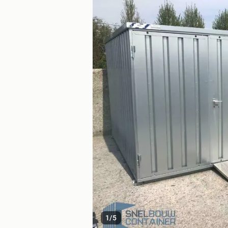
1
/
5