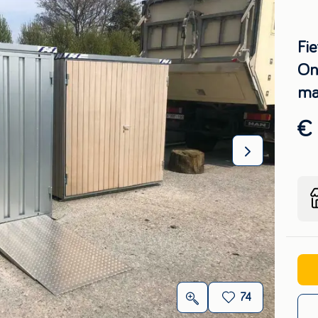
Fie
On
ma
€ 
74