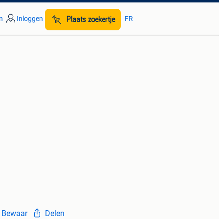
n
Inloggen
FR
Plaats zoekertje
Bewaar
Delen