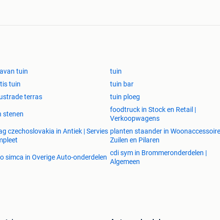
tuatie past!
te of neem contact op!
r
avan tuin
tuin
tis tuin
tuin bar
ustrade terras
tuin ploeg
foodtruck in Stock en Retail |
n stenen
Verkoopwagens
ag czechoslovakia in Antiek | Servies
planten staander in Woonaccessoire
mpleet
Zuilen en Pilaren
cdi sym in Brommeronderdelen |
o simca in Overige Auto-onderdelen
Algemeen