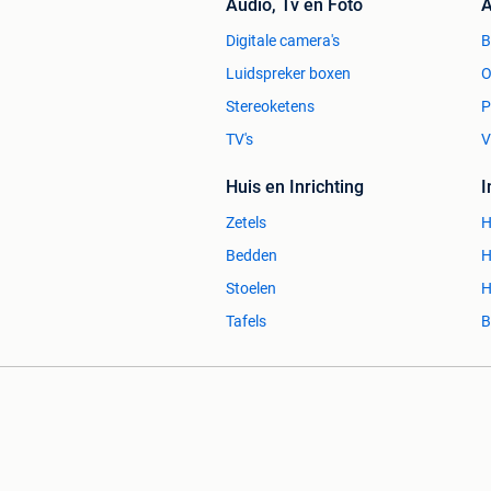
Audio, Tv en Foto
A
Digitale camera's
Luidspreker boxen
O
Stereoketens
P
TV's
V
Huis en Inrichting
Zetels
H
Bedden
H
Stoelen
H
Tafels
B