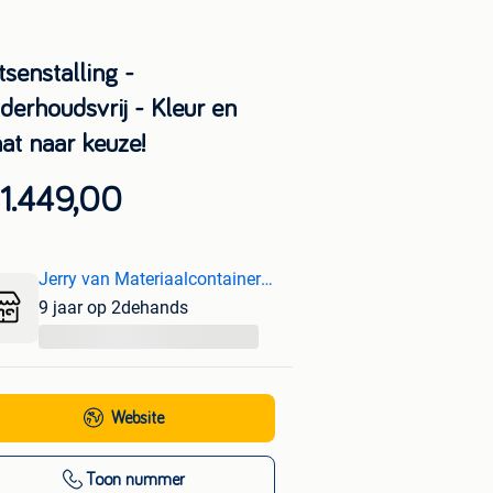
tsenstalling -
derhoudsvrij - Kleur en
at naar keuze!
1.449,00
Jerry van Materiaalcontainerstore
9 jaar op 2dehands
...
Website
Toon nummer