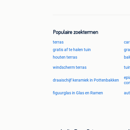
kijken welke container het best bij u si
Kijk voor meer informatie op de websi
www.materiaalcontainerstore.be
info@materiaalcontainerstore.be
Populaire zoektermen
Telefonisch bereikbaar onder numme
terras
car
+31 10 8220544 (NL)
gratis af te halen tuin
gra
+32 474 4534 70 (FR/BE)
houten terras
bal
windscherm terras
tui
epi
draaischijf keramiek in Pottenbakken
co
figuurglas in Glas en Ramen
aut