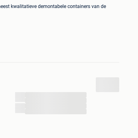
meest kwalitatieve demontabele containers van de
uw, industrie en andere bedrijfsactiviteiten!
 0,8 mm!
arige anti-corrosiegarantie op deze punten
nde verschillende maten demontabele snelbouw
staal.
...
...
...
...