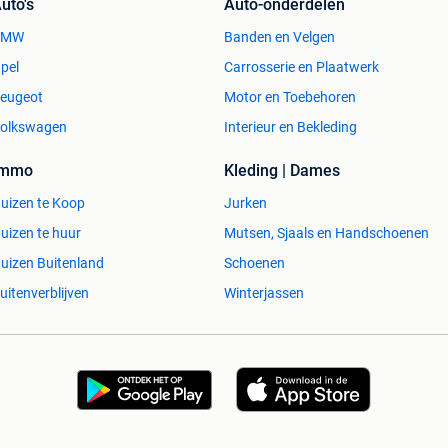
uto's
Auto-onderdelen
BMW
Banden en Velgen
pel
Carrosserie en Plaatwerk
eugeot
Motor en Toebehoren
olkswagen
Interieur en Bekleding
Immo
Kleding | Dames
uizen te Koop
Jurken
uizen te huur
Mutsen, Sjaals en Handschoenen
uizen Buitenland
Schoenen
uitenverblijven
Winterjassen