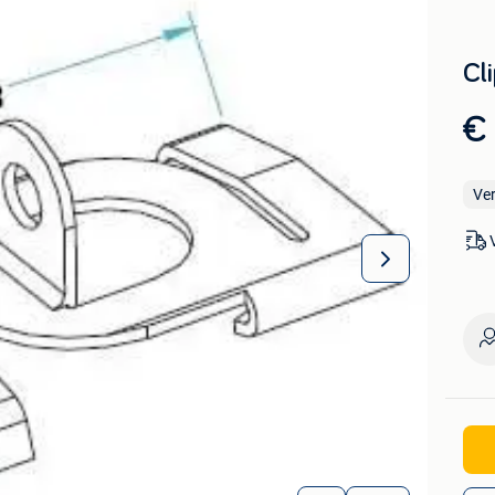
Cl
€ 
Ve