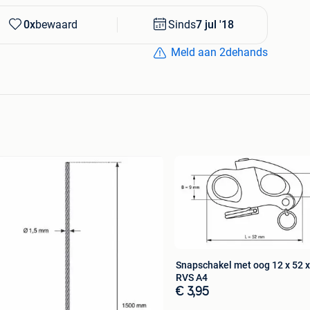
0x
bewaard
Sinds
7 jul '18
Meld aan 2dehands
Snapschakel met oog 12 x 52 
RVS A4
€ 3,95