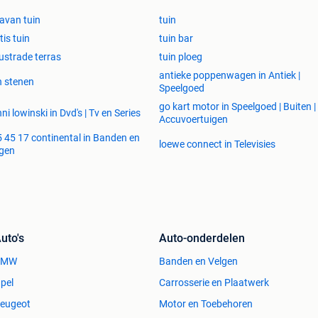
avan tuin
tuin
tis tuin
tuin bar
ustrade terras
tuin ploeg
antieke poppenwagen in Antiek |
n stenen
Speelgoed
go kart motor in Speelgoed | Buiten |
ni lowinski in Dvd's | Tv en Series
Accuvoertuigen
 45 17 continental in Banden en
loewe connect in Televisies
gen
uto's
Auto-onderdelen
BMW
Banden en Velgen
pel
Carrosserie en Plaatwerk
eugeot
Motor en Toebehoren