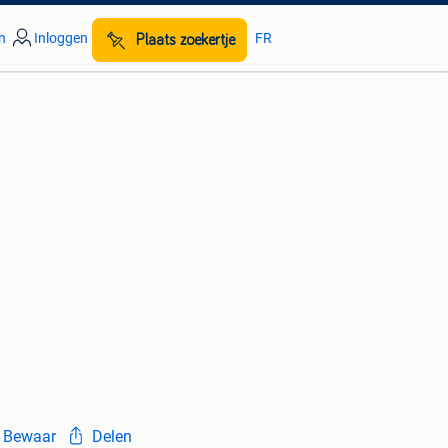
n
Inloggen
FR
Plaats zoekertje
Bewaar
Delen