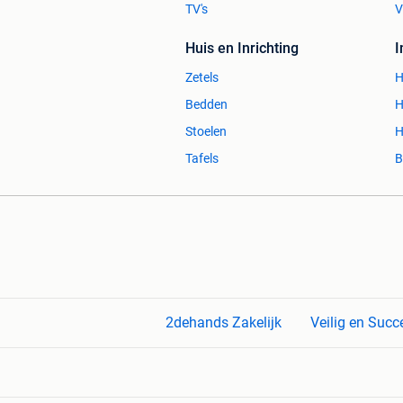
TV's
V
Huis en Inrichting
Zetels
H
Bedden
H
Stoelen
H
Tafels
B
2dehands Zakelijk
Veilig en Succ