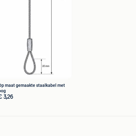
Op maat gemaakte staalkabel met
oog
€ 3,26