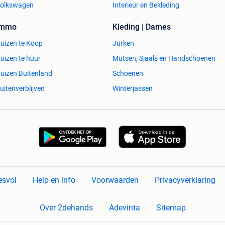
olkswagen
Interieur en Bekleding
Immo
Kleding | Dames
uizen te Koop
Jurken
uizen te huur
Mutsen, Sjaals en Handschoenen
uizen Buitenland
Schoenen
uitenverblijven
Winterjassen
esvol
Help en info
Voorwaarden
Privacyverklaring
Over 2dehands
Adevinta
Sitemap