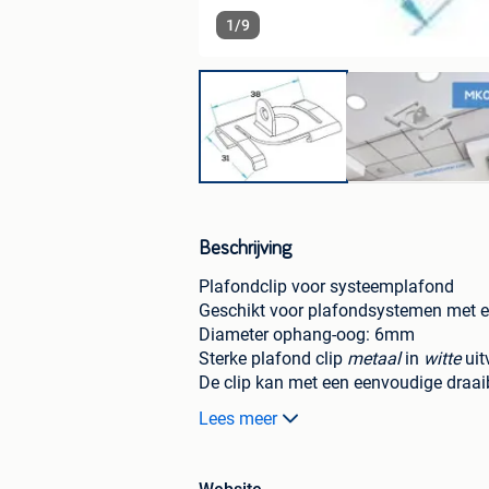
1
/
9
Beschrijving
Plafondclip voor systeemplafond
Geschikt voor plafondsystemen met 
Diameter ophang-oog: 6mm
Sterke plafond clip
metaal
in
witte
uit
De clip kan met een eenvoudige draa
Makkelijk voor het ophangen van:
Lees meer
Posters
Aanwijsborden