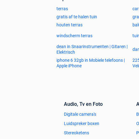
terras
car
gratis af te halen tuin
gra
houten terras
bal
windscherm terras
tui
dean in Snaarinstrumenten | Gitaren |
dan
Elektrisch
iphone 6 32gb in Mobiele telefoons |
225
Apple iPhone
Vel
Audio, Tv en Foto
A
Digitale camera's
Luidspreker boxen
O
Stereoketens
P