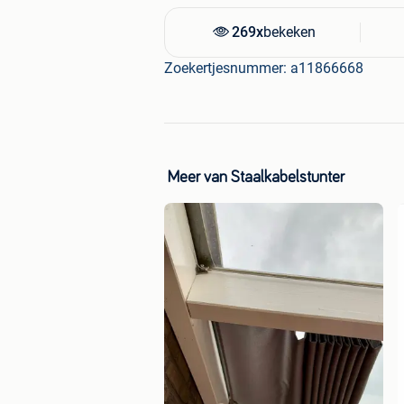
269x
bekeken
Zoekertjesnummer: a11866668
Meer van Staalkabelstunter