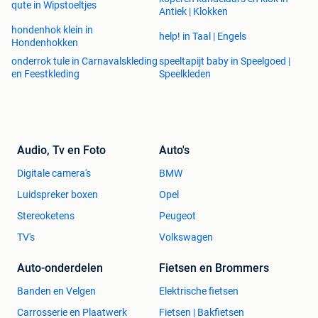
qute in Wipstoeltjes
Antiek | Klokken
hondenhok klein in
help! in Taal | Engels
Hondenhokken
onderrok tule in Carnavalskleding
speeltapijt baby in Speelgoed |
en Feestkleding
Speelkleden
Audio, Tv en Foto
Auto's
Digitale camera's
BMW
Luidspreker boxen
Opel
Stereoketens
Peugeot
TV's
Volkswagen
Auto-onderdelen
Fietsen en Brommers
Banden en Velgen
Elektrische fietsen
Carrosserie en Plaatwerk
Fietsen | Bakfietsen