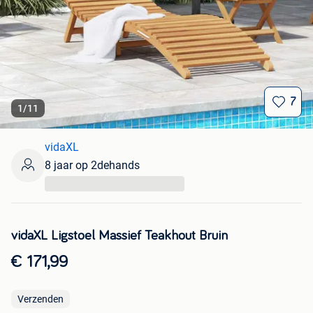
7
1
/
11
vidaXL
8 jaar op 2dehands
...
vidaXL Ligstoel Massief Teakhout Bruin
€ 171,99
Verzenden