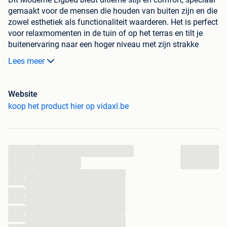
gemaakt voor de mensen die houden van buiten zijn en die
zowel esthetiek als functionaliteit waarderen. Het is perfect
voor relaxmomenten in de tuin of op het terras en tilt je
buitenervaring naar een hoger niveau met zijn strakke
ontwerp en stevige constructie. De aardse bruine kleur en
Lees meer
de teak houten afwerking passen perfect bij allerlei
buitenomgevingen en geven een natuurlijke toets aan je
leefruimte.
Website
koop het product hier op vidaxl.be
Hoogwaardige materialen:
Dit ligbed is gemaakt van
massief teak hout, dat bekend staat om zijn sterke
eigenschappen en natuurlijke weerbestendigheid. Het
is een duurzame basis die zorgt voor jarenlang
...
plezier met een mooie, unieke uitstraling die de
...
charme vergroot.
...
Compleet ontwerp:
Het ligbed heeft een stijlvolle,
...
verstelbare rugleuning die een comfortabele plek
...
biedt om te relaxen. De stevige teak houten poten
...
bieden een solide steun, terwijl de bruine kleur het
...
geheel een rustieke look geeft. Samen creëren deze
...