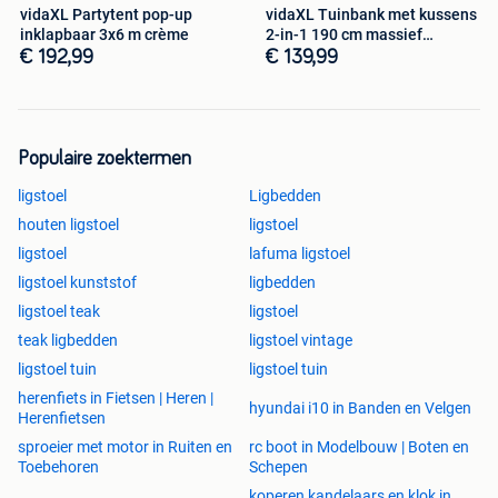
gespecialiseerde producten zoals fotografie, fitness en
vidaXL Partytent pop-up
vidaXL Tuinbank met kussens
benodigdheden voor de auto.
inklapbaar 3x6 m crème
2-in-1 190 cm massief
acaciahout
€ 192,99
€ 139,99
Gratis verzending
Voordelig huismerk
Uitgebreid assortiment op voorraad
Retourneren kan binnen 30 dagen
Populaire zoektermen
Ontdek dit product nu op onze website!
ligstoel
Ligbedden
houten ligstoel
ligstoel
ligstoel
lafuma ligstoel
ligstoel kunststof
ligbedden
ligstoel teak
ligstoel
teak ligbedden
ligstoel vintage
ligstoel tuin
ligstoel tuin
herenfiets in Fietsen | Heren |
hyundai i10 in Banden en Velgen
Herenfietsen
sproeier met motor in Ruiten en
rc boot in Modelbouw | Boten en
Toebehoren
Schepen
koperen kandelaars en klok in