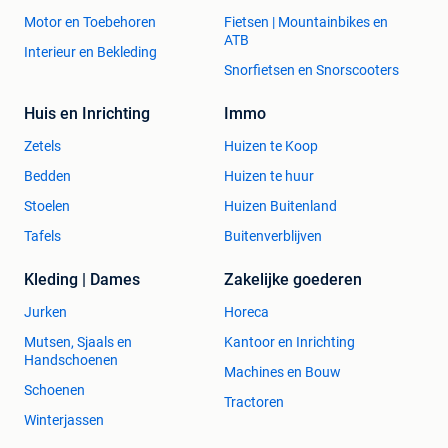
Motor en Toebehoren
Fietsen | Mountainbikes en
ATB
Interieur en Bekleding
Snorfietsen en Snorscooters
Huis en Inrichting
Immo
Zetels
Huizen te Koop
Bedden
Huizen te huur
Stoelen
Huizen Buitenland
Tafels
Buitenverblijven
Kleding | Dames
Zakelijke goederen
Jurken
Horeca
Mutsen, Sjaals en
Kantoor en Inrichting
Handschoenen
Machines en Bouw
Schoenen
Tractoren
Winterjassen