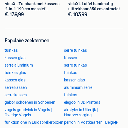
vidaXL Tuinbank met kussens
vidaXL Luifel handmatig
2-in-1 190 cm massief
uittrekbaar 350 cm antraciet
acaciahout
€ 139,99
€ 103,99
Populaire zoektermen
tuinkas
serre tuinkas
kassen glas
Kassen
serre aluminium
serre tuinkas
tuinkas glas
tuinkas
kassen glas
kassen glas
serre kassen
aluminium serre
serre kassen
tuinkas
gabor schoenen in Schoenen
elegoo in 3D Printers
vogels goudvink in Vogels |
airstyler in Uiterlijk |
Overige Vogels
Haarverzorging
funktion one in Luidsprekerboxen
perron in Postkaarten | Belgi�