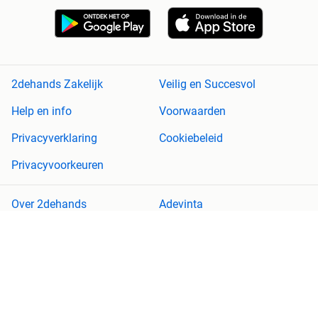
2dehands Zakelijk
Veilig en Succesvol
Help en info
Voorwaarden
Privacyverklaring
Cookiebeleid
Privacyvoorkeuren
Over 2dehands
Adevinta
Sitemap
2dehands is niet aansprakelijk voor (gevolg)schade die voortkomt
uit het gebruik van deze site, dan wel uit fouten of ontbrekende
functionaliteiten op deze site.