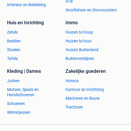
ATB
Interieur en Bekleding
Snorfietsen en Snorscooters
Huis en Inrichting
Immo
Zetels
Huizen te Koop
Bedden
Huizen te huur
Stoelen
Huizen Buitenland
Tafels
Buitenverblijven
Kleding | Dames
Zakelijke goederen
Jurken
Horeca
Mutsen, Sjaals en
Kantoor en Inrichting
Handschoenen
Machines en Bouw
Schoenen
Tractoren
Winterjassen