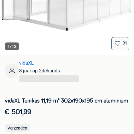
21
1
/
12
vidaXL
8 jaar op 2dehands
...
vidaXL Tuinkas 11,19 m³ 302x190x195 cm aluminium
€ 501,99
Verzenden