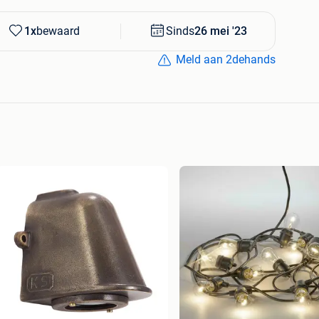
1x
bewaard
Sinds
26 mei '23
Meld aan 2dehands