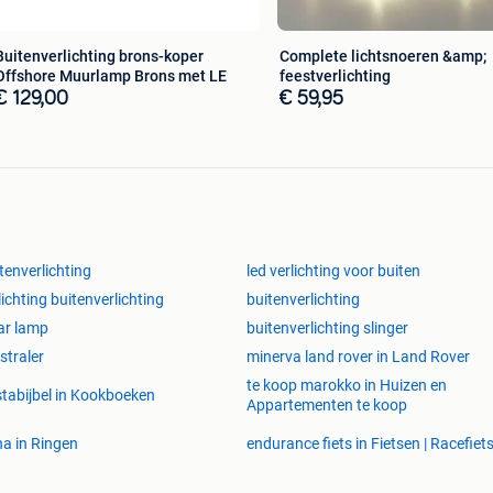
Buitenverlichting brons-koper
Complete lichtsnoeren &amp;
Offshore Muurlamp Brons met LE
feestverlichting
€ 129,00
€ 59,95
tenverlichting
led verlichting voor buiten
lichting buitenverlichting
buitenverlichting
ar lamp
buitenverlichting slinger
 straler
minerva land rover in Land Rover
te koop marokko in Huizen en
tabijbel in Kookboeken
Appartementen te koop
a in Ringen
endurance fiets in Fietsen | Racefiet