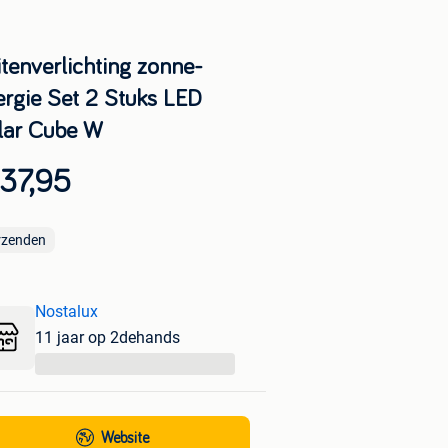
itenverlichting zonne-
ergie Set 2 Stuks LED
lar Cube W
37,95
rzenden
Nostalux
11 jaar op 2dehands
...
Website