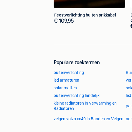
Feestverlichting buiten prikkabel
€ 109,95
Populaire zoektermen
buitenverlichting
Bui
led armaturen
ver
solar matten
sol
buitenverlichting landelijk
led
kleine radiatoren in Verwarming en
pas
Radiatoren
velgen volvo xc40 in Banden en Velgen
non