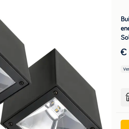
Bu
en
So
€ 
Ve