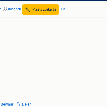
n
Inloggen
FR
Plaats zoekertje
Bewaar
Delen