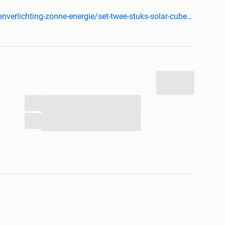
atuur - inclusief vervangbare accubuitenverlichting
www.nostalux.be/tuinverlichting/buitenverlichting-zonne-energie/set-twee-stuks-solar-cube?utm_campaign=buitenverlichting+zonne-energie&utm_content=&utm_source=2dehands&utm_medium=0.04&utm_term=
r kabelbuitenverlichting zonder stroomkosten
rborg
an haar klanten
r
...
...
n zonder reden geen probleem!
...
...
n groots assortiment buitenverlichting in alle stijlen en
lux terecht voor binnenverlichting, zonnewijzers,
anken, windlichten & tuin accessoires.
 dit product op: