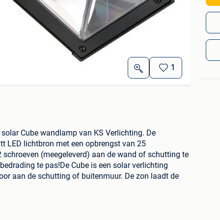
1
ED solar Cube wandlamp van KS Verlichting. De
tt LED lichtbron met een opbrengst van 25
 schroeven (meegeleverd) aan de wand of schutting te
bedrading te pas!De Cube is een solar verlichting
oor aan de schutting of buitenmuur. De zon laadt de
 's avonds geniet je van de sfeervolle verlichting.
t opladen minder groot, waardoor de verlichting minder
ordelen:Geen bekabeling - de verlichting brandt 's
- energiezuinig - duurzaam - sfeervolle verlichting -