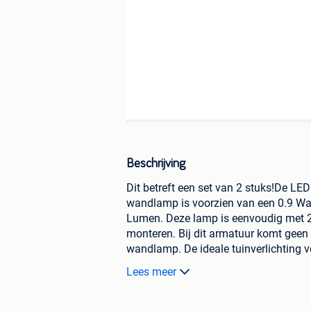
Beschrijving
Dit betreft een set van 2 stuks!De L
wandlamp is voorzien van een 0.9 Wa
Lumen. Deze lamp is eenvoudig met 2
monteren. Bij dit armatuur komt geen 
wandlamp. De ideale tuinverlichting v
lamp overdag op via het zonnepaneel en
Lees meer
Tijdens de winter is de kracht van he
lang zal branden. Solar verlichting vo
avonds automatisch - milieuvriendelijk 