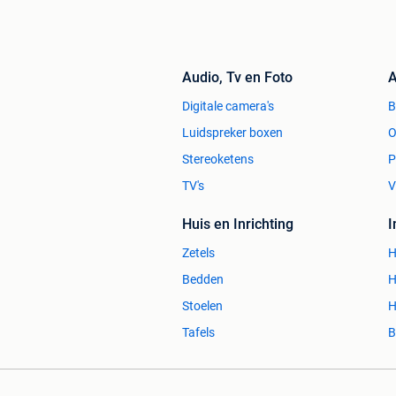
Audio, Tv en Foto
A
Digitale camera's
Luidspreker boxen
O
Stereoketens
P
TV's
V
Huis en Inrichting
Zetels
H
Bedden
H
Stoelen
H
Tafels
B