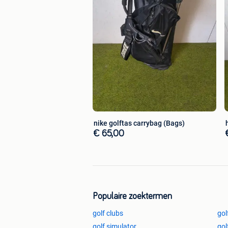
nike golftas carrybag (Bags)
€ 65,00
Populaire zoektermen
golf clubs
gol
golf simulator
gol