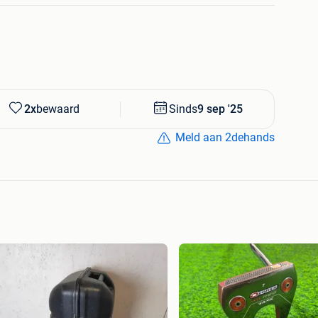
2x
bewaard
Sinds
9 sep '25
Meld aan 2dehands