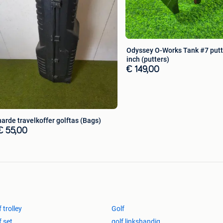
Odyssey O-Works Tank #7 putt
inch (putters)
€ 149,00
harde travelkoffer golftas (Bags)
€ 55,00
f trolley
Golf
f set
golf linkshandig