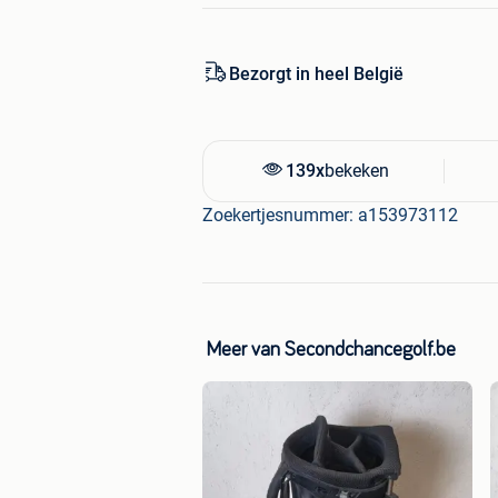
Bezorgt in heel België
139x
bekeken
Zoekertjesnummer: a153973112
Meer van Secondchancegolf.be