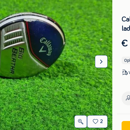
Ca
lad
€
Op
2