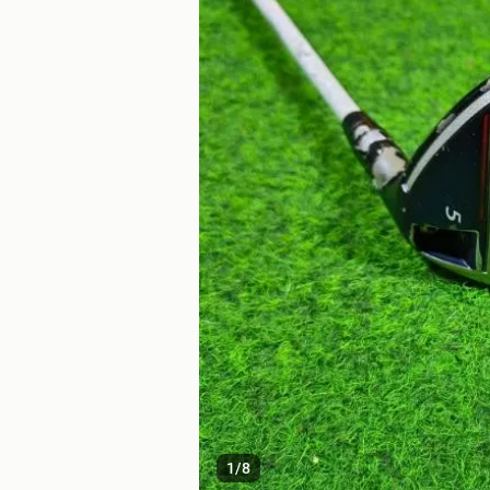
1
/
8