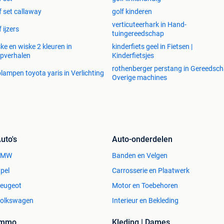
f set callaway
golf kinderen
verticuteerhark in Hand-
f ijzers
tuingereedschap
ke en wiske 2 kleuren in
kinderfiets geel in Fietsen |
ipverhalen
Kinderfietsjes
rothenberger perstang in Gereedsch
lampen toyota yaris in Verlichting
Overige machines
uto's
Auto-onderdelen
BMW
Banden en Velgen
pel
Carrosserie en Plaatwerk
eugeot
Motor en Toebehoren
olkswagen
Interieur en Bekleding
Immo
Kleding | Dames