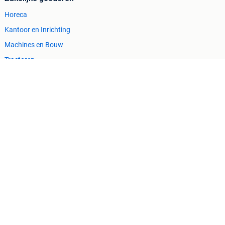
Horeca
Kantoor en Inrichting
Machines en Bouw
Tractoren
Cookiebeleid
Privacyvoorkeuren
 ontbrekende functionaliteiten op deze site.