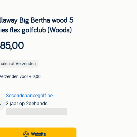
llaway Big Bertha wood 5
ies flex golfclub (Woods)
 85,00
halen of Verzenden
Verzenden voor € 9,00
Secondchancegolf.be
2 jaar op 2dehands
...
Website