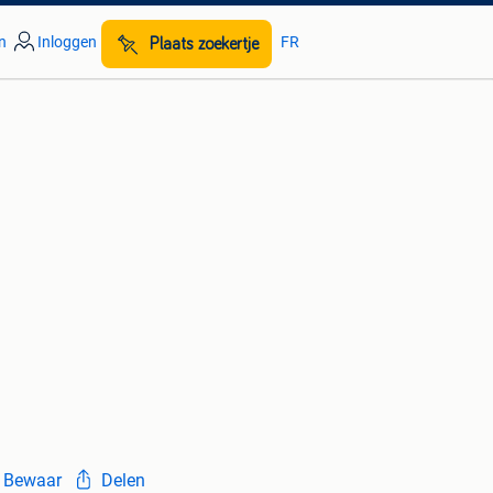
n
Inloggen
FR
Plaats zoekertje
Bewaar
Delen