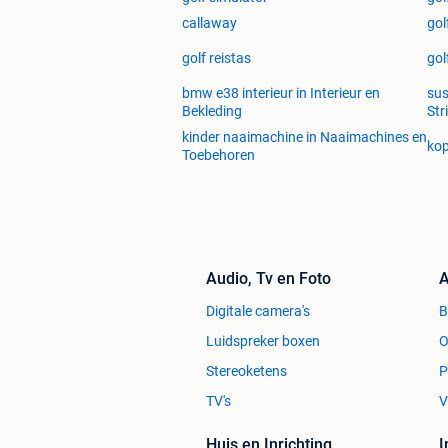
callaway
gol
golf reistas
gol
bmw e38 interieur in Interieur en
sus
Bekleding
Str
kinder naaimachine in Naaimachines en
kop
Toebehoren
Audio, Tv en Foto
A
Digitale camera's
Luidspreker boxen
O
Stereoketens
P
TV's
V
Huis en Inrichting