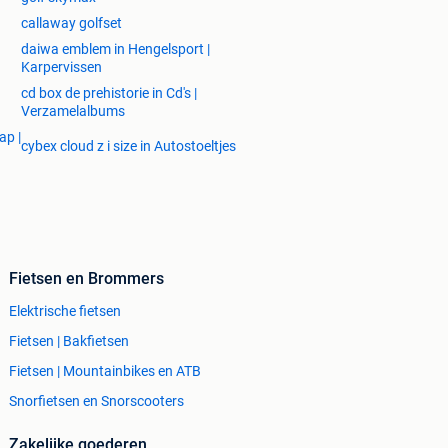
callaway golfset
daiwa emblem in Hengelsport |
Karpervissen
cd box de prehistorie in Cd's |
Verzamelalbums
ap |
cybex cloud z i size in Autostoeltjes
Fietsen en Brommers
Elektrische fietsen
Fietsen | Bakfietsen
Fietsen | Mountainbikes en ATB
Snorfietsen en Snorscooters
Zakelijke goederen