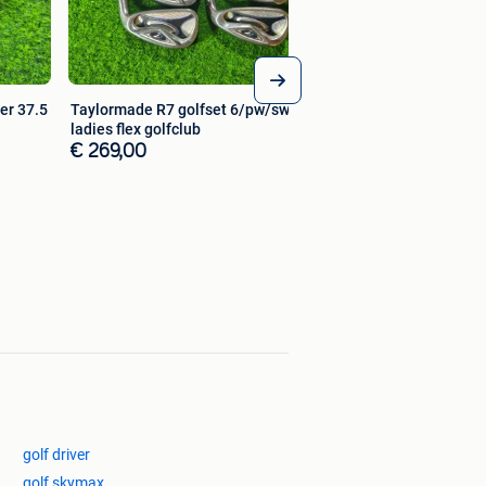
er 37.5
Taylormade R7 golfset 6/pw/sw
ladies flex golfclub
€ 269,00
golf driver
golf skymax