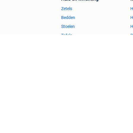
Zetels
H
Bedden
H
Stoelen
H
Tafels
B
2dehands Zakelijk
Veilig en Succ
2dehands is niet aansprakelijk voor (gevolg