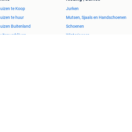
uizen te Koop
Jurken
uizen te huur
Mutsen, Sjaals en Handschoenen
uizen Buitenland
Schoenen
uitenverblijven
Winterjassen
esvol
Help en info
Voorwaarden
Privacyverklaring
Over 2dehands
Adevinta
Sitemap
)schade die voortkomt uit het gebruik van deze site, dan wel uit fouten of
Copyright © 2026 Marktplaats B.V. Alle rechten voorbehouden.