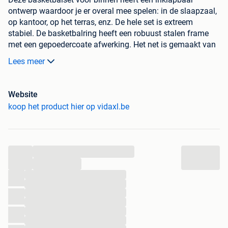
ontwerp waardoor je er overal mee spelen: in de slaapzaal,
op kantoor, op het terras, enz. De hele set is extreem
stabiel. De basketbalring heeft een robuust stalen frame
met een gepoedercoate afwerking. Het net is gemaakt van
sterk polyester waardoor het zeer duurzaam is. Om de deur
Lees meer
te beschermen, is het bord voorzien van een schuimvulling.
Onze basketbalset zal jaren plezier bieden!
De levering bevat 1 x achterbord, 1 x basketbalring, 1 x
Website
basketbalnet en 1 x bal en 1 x pomp.
koop het product hier op vidaxl.be
Kleur ring: oranje
Kleur net: blauw, rood en wit
Afmetingen achterbord: 45 x 30 cm (L x B)
...
Afmetingen hanger: 4,5 x 6 cm (L x D)
...
Diameter ring: 22 cm
...
Diameter bol: 15 cm
...
Materiaal achterbord: PVC
...
Materiaal ring: gepoedercoat staal
...
Een schuimvulling wordt bij het bord geleverd om de
...
deur te beschermen
...