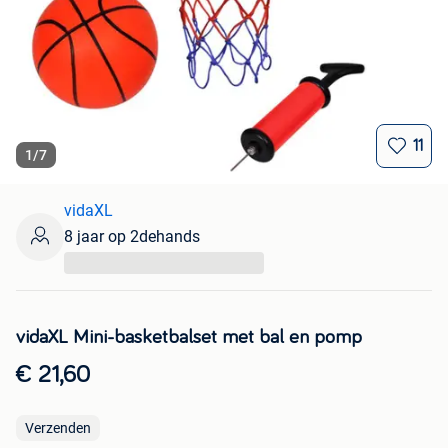
11
1
/
7
vidaXL
8 jaar op 2dehands
...
vidaXL Mini-basketbalset met bal en pomp
€ 21,60
Verzenden