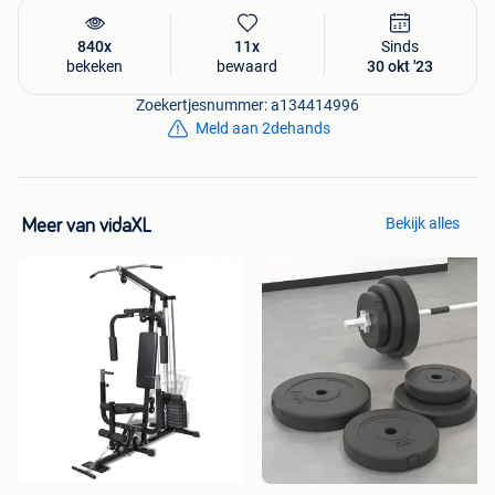
840x
11x
Sinds
bekeken
bewaard
30 okt '23
Zoekertjesnummer: a134414996
Meld aan 2dehands
Bekijk alles
Meer van vidaXL