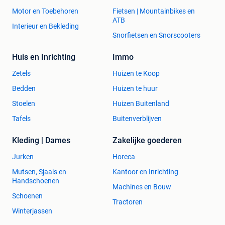
Motor en Toebehoren
Fietsen | Mountainbikes en
ATB
Interieur en Bekleding
Snorfietsen en Snorscooters
Huis en Inrichting
Immo
Zetels
Huizen te Koop
Bedden
Huizen te huur
Stoelen
Huizen Buitenland
Tafels
Buitenverblijven
Kleding | Dames
Zakelijke goederen
Jurken
Horeca
Mutsen, Sjaals en
Kantoor en Inrichting
Handschoenen
Machines en Bouw
Schoenen
Tractoren
Winterjassen