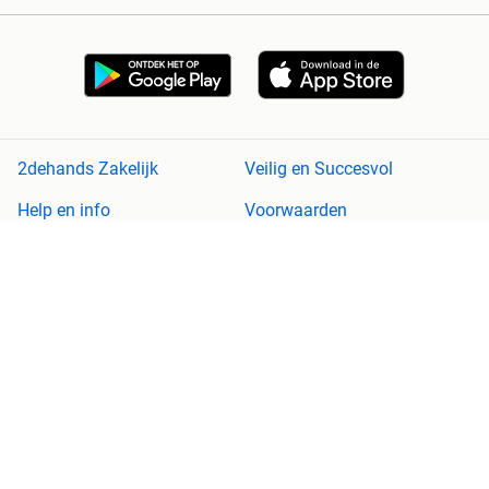
2dehands Zakelijk
Veilig en Succesvol
Help en info
Voorwaarden
Privacyverklaring
Cookiebeleid
Privacyvoorkeuren
Over 2dehands
Adevinta
Sitemap
2dehands is niet aansprakelijk voor (gevolg)schade die voortkomt