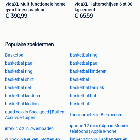
vidaXL Multifunctionele home
vidaXL Halterschijven 6 st 30
gym fitnessmachine
kg cement
€ 390,99
€ 65,59
Populaire zoektermen
Basketbal
basketbal ring
basketbal paal
basketbal paal
basketbal ring
basketbal kinderen
basketbal shirt
basketbal
basketbal net
basketbal tarmak
basketbal kinderen
basketbal bal
basketbal kleding
basketbal
quad velo in Speelgoed | Buiten |
thermometer in Biermerken
Accuvoertuigen
iphone 12 mini 64gb in Mobiele
intex 4 x 2 in Zwembaden
telefoons | Apple iPhone
culinox in Keuken | Potten en
kipper 2 ton in Aanhangers en