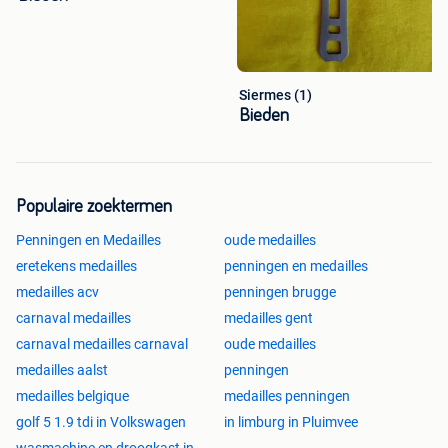
Siermes (1)
Bieden
Populaire zoektermen
Penningen en Medailles
oude medailles
eretekens medailles
penningen en medailles
medailles acv
penningen brugge
carnaval medailles
medailles gent
carnaval medailles carnaval
oude medailles
medailles aalst
penningen
medailles belgique
medailles penningen
golf 5 1.9 tdi in Volkswagen
in limburg in Pluimvee
wasmachine en droogkast in