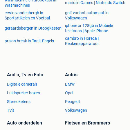
mario in Games | Nintendo Switch
Wasmachines
erwin vandenbergh in
golf variant automaat in
Sportartikelen en Voetbal
Volkswagen
iphone xr 128gb in Mobiele
geraardsbergen in Droogkasten
telefoons | Apple iPhone
cambro in Horeca |
prison break in Taal | Engels
Keukenapparatuur
Audio, Tv en Foto
Auto's
Digitale camera's
BMW
Luidspreker boxen
Opel
Stereoketens
Peugeot
TV's
Volkswagen
Auto-onderdelen
Fietsen en Brommers