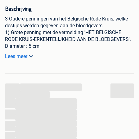
Beschrijving
3 Oudere penningen van het Belgische Rode Kruis, welke
destijds werden gegeven aan de bloedgevers.
1) Grote penning met de vermelding 'HET BELGISCHE
RODE KRUIS-ERKENTELIJKHEID AAN DE BLOEDGEVERS'.
Diameter : 5 cm.
Dikte : 4 mm.
Lees meer
Gewicht : 52 gr.
2) Kleinere penning met de vermelding 'HET BELGISCHE
RODE KRUIS / VLAAMSE DIENST VAN HET BLOED / 1935-
1985 / DANK'.
...
Diameter : 3 cm.
Dikte : 2,5 mm.
...
Gewicht : 12 gr.
...
...
3 ) Kleinere penning met de vermelding 'CROIX ROUGE DE
...
BELGIQUE / SERVICE DU SANG / 1935-1985 / MERCI'.
...
Diameter : 3 cm.
...
Dikte : 2,5 mm.
...
Gewicht : 12 gr.
...