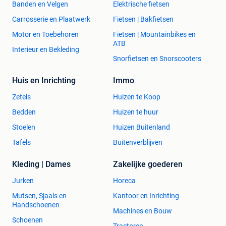
Banden en Velgen
Elektrische fietsen
Carrosserie en Plaatwerk
Fietsen | Bakfietsen
Motor en Toebehoren
Fietsen | Mountainbikes en
ATB
Interieur en Bekleding
Snorfietsen en Snorscooters
Huis en Inrichting
Immo
Zetels
Huizen te Koop
Bedden
Huizen te huur
Stoelen
Huizen Buitenland
Tafels
Buitenverblijven
Kleding | Dames
Zakelijke goederen
Jurken
Horeca
Mutsen, Sjaals en
Kantoor en Inrichting
Handschoenen
Machines en Bouw
Schoenen
Tractoren