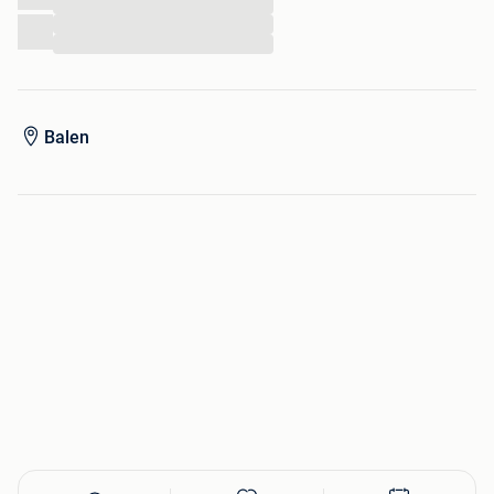
...
Met ouderdomssporen.
...
...
Balen