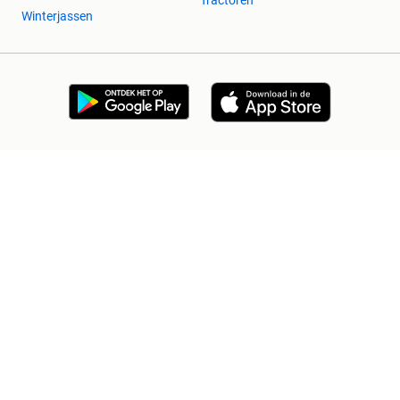
Winterjassen
2dehands Zakelijk
Veilig en Succesvol
Help en info
Voorwaarden
Privacyverklaring
Cookiebeleid
Privacyvoorkeuren
Over 2dehands
Adevinta
Sitemap