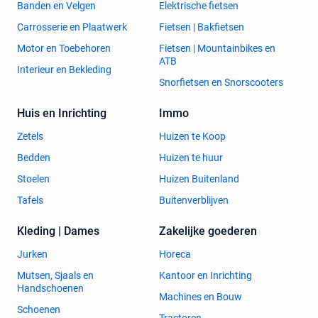
Banden en Velgen
Elektrische fietsen
Carrosserie en Plaatwerk
Fietsen | Bakfietsen
Motor en Toebehoren
Fietsen | Mountainbikes en
ATB
Interieur en Bekleding
Snorfietsen en Snorscooters
Huis en Inrichting
Immo
Zetels
Huizen te Koop
Bedden
Huizen te huur
Stoelen
Huizen Buitenland
Tafels
Buitenverblijven
Kleding | Dames
Zakelijke goederen
Jurken
Horeca
Mutsen, Sjaals en
Kantoor en Inrichting
Handschoenen
Machines en Bouw
Schoenen
Tractoren