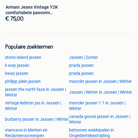
Armani Jeans Vintage Y2K
comfortabele pasvorm
gemaakt in Ita
€ 75,00
Populaire zoektermen
stone island jassen
Jassen | Zomer
k way jassen
prada jassen
kway jassen
prada jassen
philipp plein jassen
moncler jassen in Jassen | Winter
jassen the north face in Jassen |
Jassen | Winter in Jassen | Winter
Winter
vintage lederen jas in Jassen |
moncler jassen 1 1 in Jassen |
Winter
Winter
canada goose jassen in Jassen |
burberry jassen in Jassen | Winter
Winter
mancave in Merken en
betonnen weidepalen in
Reclamevoorwerpen
Ongediertebestrijding