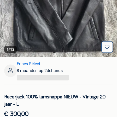
1
/
12
Fripes Sélect
8 maanden op 2dehands
...
Racerjack 100% lamsnappa NIEUW - Vintage 20
jaar - L
€ 300,00