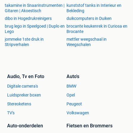
takamine in Snaarinstrumenten |
kunststof tanks in Interieur en
Gitaren | Akoestisch
Bekleding
dibo in Hogedrukreinigers
duikcomputers in Duiken
brug lego in Speelgoed | Duplo en
brocante keukenrek in Curiosa en
Lego
Brocante
jommeke 1ste druk in
mettler weegschaal in
Stripverhalen
Weegschalen
Audio, Tv en Foto
Auto's
Digitale camera's
BMW
Luidspreker boxen
Opel
Stereoketens
Peugeot
TV's
Volkswagen
Auto-onderdelen
Fietsen en Brommers