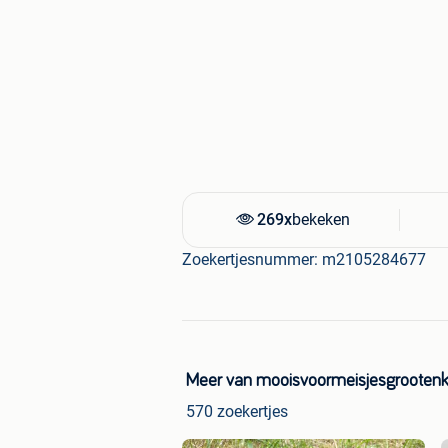
269x
bekeken
Zoekertjesnummer: m2105284677
Meer van mooisvoormeisjesgrootenk
570 zoekertjes