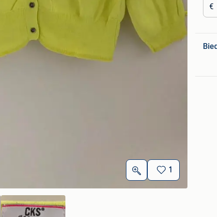
€
Bie
1