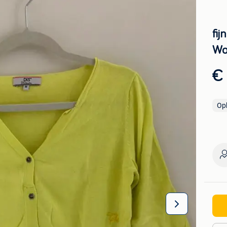
fij
Wo
€
Op