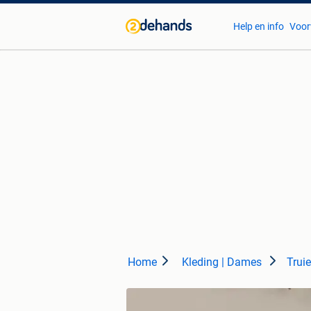
Help en info
Voor
Home
Kleding | Dames
Trui