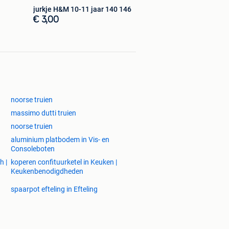
jurkje H&M 10-11 jaar 140 146
€ 3,00
noorse truien
massimo dutti truien
noorse truien
aluminium platbodem in Vis- en
Consoleboten
h |
koperen confituurketel in Keuken |
Keukenbenodigdheden
spaarpot efteling in Efteling