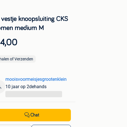
n vestje knoopsluiting CKS
men medium M
 4,00
halen of Verzenden
mooisvoormeisjesgrootenklein
10 jaar op 2dehands
...
Chat