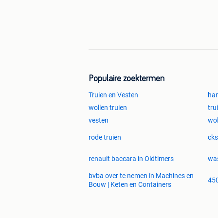
Populaire zoektermen
Truien en Vesten
han
wollen truien
tru
vesten
wol
rode truien
cks
renault baccara in Oldtimers
was
bvba over te nemen in Machines en
45
Bouw | Keten en Containers