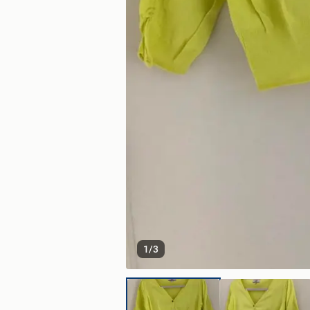
1
/
3