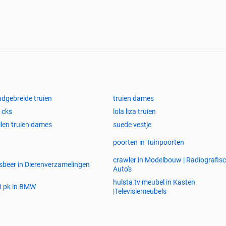
dgebreide truien
truien dames
i cks
lola liza truien
len truien dames
suede vestje
poorten in Tuinpoorten
crawler in Modelbouw | Radiografisc
beer in Dierenverzamelingen
Auto's
hulsta tv meubel in Kasten
0 pk in BMW
|Televisiemeubels