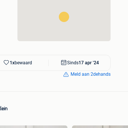
1x
bewaard
Sinds
17 apr '24
Meld aan 2dehands
lein