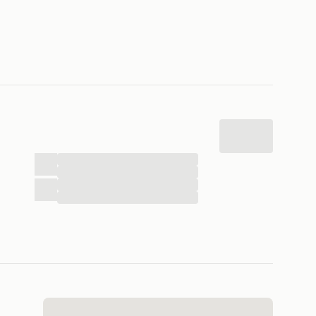
...
...
...
...