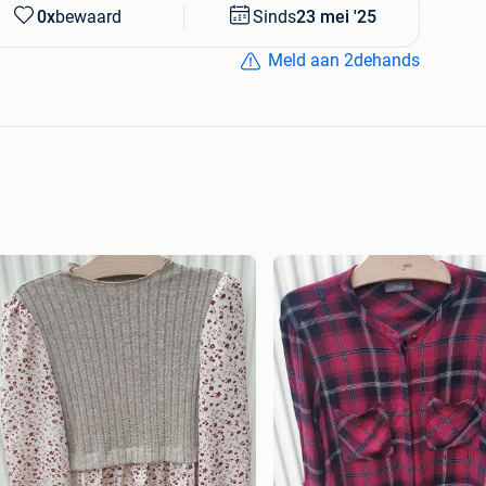
0x
bewaard
Sinds
23 mei '25
Meld aan 2dehands