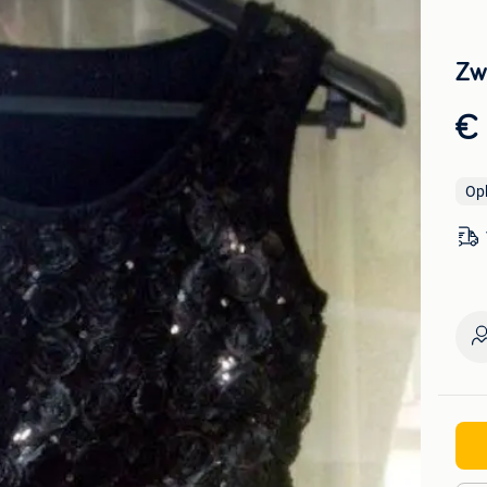
Zw
€
Op