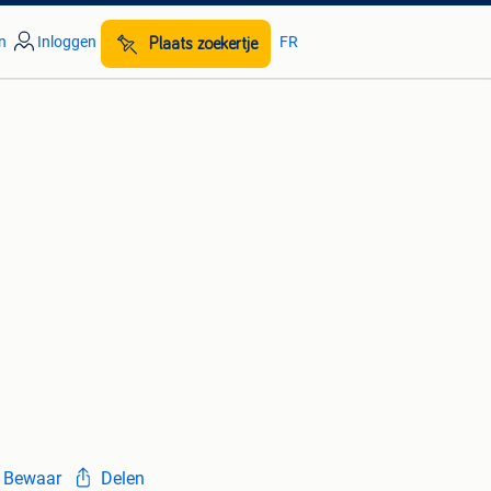
n
Inloggen
FR
Plaats zoekertje
Bewaar
Delen