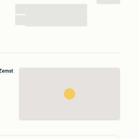
...
...
...
...
 Zemst