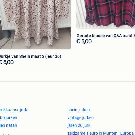
Geruite blouse van C&A maat 
€ 3,00
Jurkje van Shein maat S ( eur 36)
€ 6,00
okkaanse jurk
shein jurken
 bo jurken
vintage jurken
ken natan
jaren 20 jurk
zeldzame 1 euro in Munten | Europa 