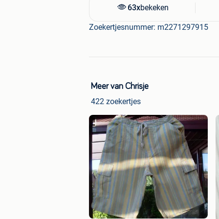
63x
bekeken
Zoekertjesnummer: m2271297915
Meer van Chrisje
422 zoekertjes