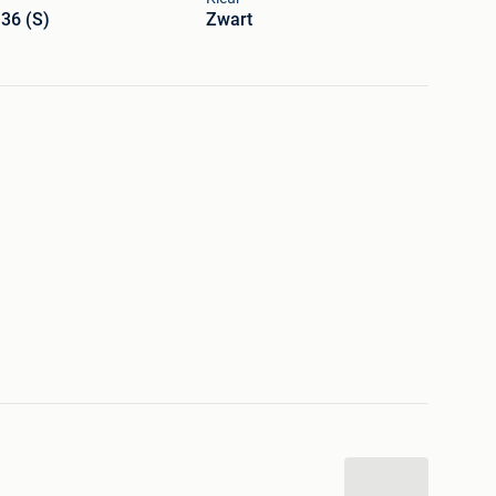
36 (S)
Zwart
 oksels: 40,5 cm
r de koper!