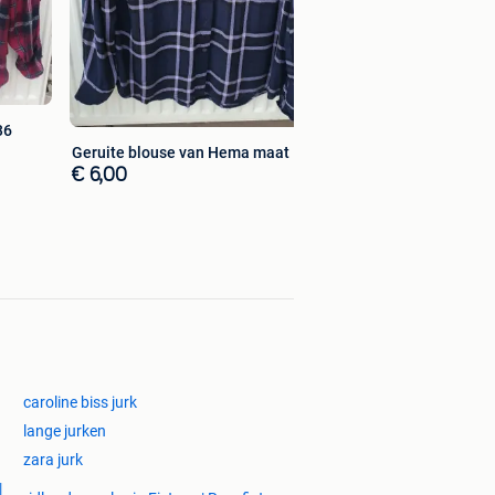
36
Geruite blouse van Hema maat M
€ 6,00
caroline biss jurk
lange jurken
zara jurk
|