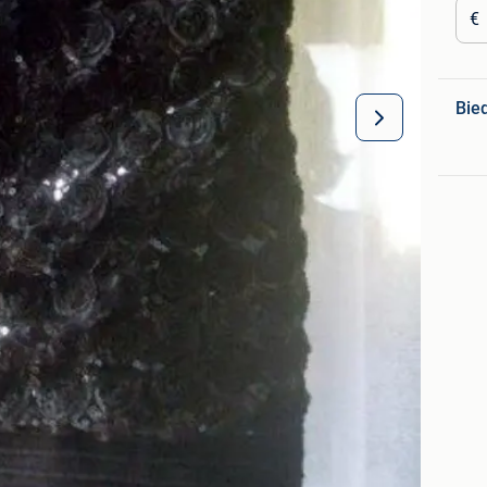
€
Bie