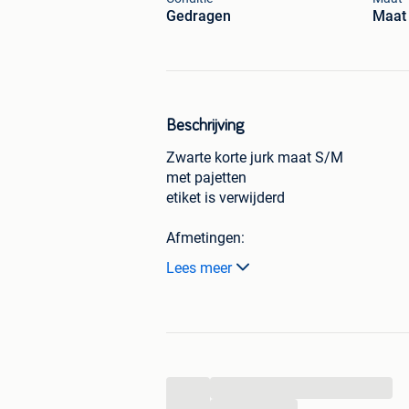
Gedragen
Maat 
Beschrijving
Zwarte korte jurk maat S/M
met pajetten
etiket is verwijderd
Afmetingen:
Totale lengte: 82 cm
Lees meer
Breedte platliggend gemeten onder de
Verzending mogelijk: kosten extra voo
Afhalen is ook mogelijk!
...
...