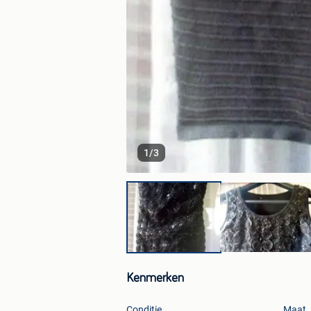
1
/
3
Kenmerken
Conditie
Maat