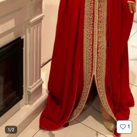
1
1
/
2