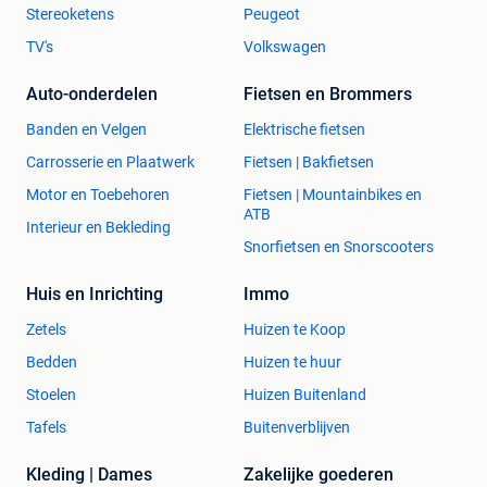
Stereoketens
Peugeot
TV's
Volkswagen
Auto-onderdelen
Fietsen en Brommers
Banden en Velgen
Elektrische fietsen
Carrosserie en Plaatwerk
Fietsen | Bakfietsen
Motor en Toebehoren
Fietsen | Mountainbikes en
ATB
Interieur en Bekleding
Snorfietsen en Snorscooters
Huis en Inrichting
Immo
Zetels
Huizen te Koop
Bedden
Huizen te huur
Stoelen
Huizen Buitenland
Tafels
Buitenverblijven
Kleding | Dames
Zakelijke goederen