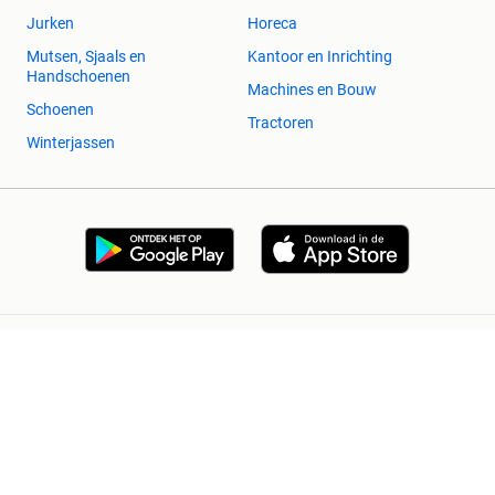
Jurken
Horeca
Mutsen, Sjaals en
Kantoor en Inrichting
Handschoenen
Machines en Bouw
Schoenen
Tractoren
Winterjassen
2dehands Zakelijk
Veilig en Succesvol
Help en info
Voorwaarden
Privacyverklaring
Cookiebeleid
Privacyvoorkeuren