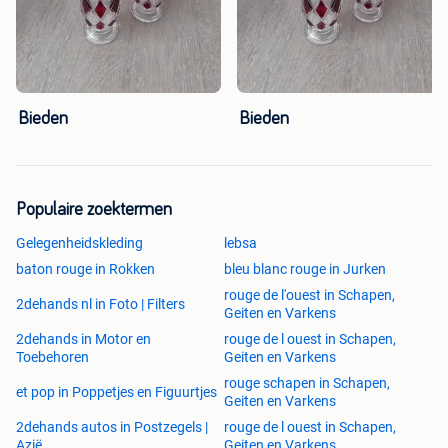
Bieden
Bieden
Populaire zoektermen
Gelegenheidskleding
lebsa
baton rouge in Rokken
bleu blanc rouge in Jurken
rouge de l'ouest in Schapen,
2dehands nl in Foto | Filters
Geiten en Varkens
2dehands in Motor en
rouge de l ouest in Schapen,
Toebehoren
Geiten en Varkens
rouge schapen in Schapen,
et pop in Poppetjes en Figuurtjes
Geiten en Varkens
2dehands autos in Postzegels |
rouge de l ouest in Schapen,
Azië
Geiten en Varkens