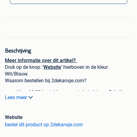
Beschrijving
Meer informatie over dit artikel?
Druk op de knop: ‘
Website
’ hierboven in de kleur:
Wit/Blauw.
Waarom bestellen bij 2dekansje.com?
Voor 16:00 besteld, morgen in huis binnen België.
Lees meer
1 jaar garantie op elke aankoop
Schrijf je in voor onze nieuwsbrief en krijg
direct €5,-
korting bij besteding vanaf €60,-.
Website
Niet goed, geld terug!
bestel dit product op 2dekansje.com