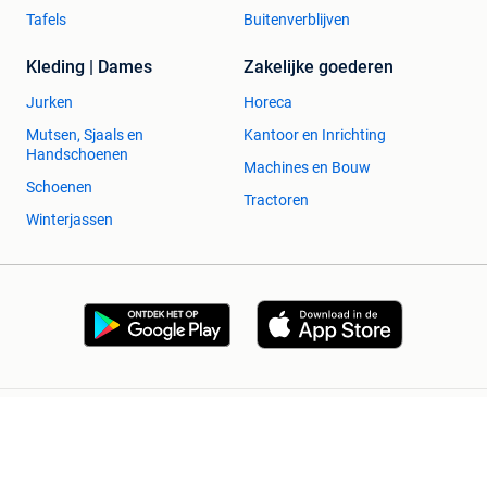
Tafels
Buitenverblijven
Kleding | Dames
Zakelijke goederen
Jurken
Horeca
Mutsen, Sjaals en
Kantoor en Inrichting
Handschoenen
Machines en Bouw
Schoenen
Tractoren
Winterjassen
2dehands Zakelijk
Veilig en Succesvol
Help en info
Voorwaarden