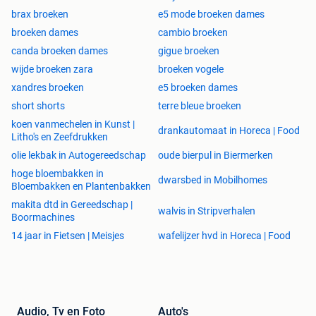
brax broeken
e5 mode broeken dames
broeken dames
cambio broeken
canda broeken dames
gigue broeken
wijde broeken zara
broeken vogele
xandres broeken
e5 broeken dames
short shorts
terre bleue broeken
koen vanmechelen in Kunst |
drankautomaat in Horeca | Food
Litho's en Zeefdrukken
olie lekbak in Autogereedschap
oude bierpul in Biermerken
hoge bloembakken in
dwarsbed in Mobilhomes
Bloembakken en Plantenbakken
makita dtd in Gereedschap |
walvis in Stripverhalen
Boormachines
14 jaar in Fietsen | Meisjes
wafelijzer hvd in Horeca | Food
Audio, Tv en Foto
Auto's