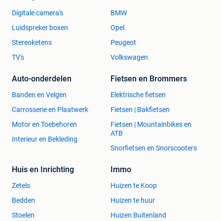
Digitale camera's
BMW
Luidspreker boxen
Opel
Stereoketens
Peugeot
TV's
Volkswagen
Auto-onderdelen
Fietsen en Brommers
Banden en Velgen
Elektrische fietsen
Carrosserie en Plaatwerk
Fietsen | Bakfietsen
Motor en Toebehoren
Fietsen | Mountainbikes en
ATB
Interieur en Bekleding
Snorfietsen en Snorscooters
Huis en Inrichting
Immo
Zetels
Huizen te Koop
Bedden
Huizen te huur
Stoelen
Huizen Buitenland