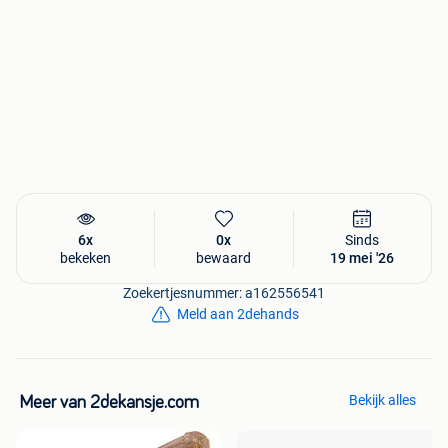
Is dit toch niet helemaal wat je zoekt? Dan kan je alles van
het merk
Mario Russo
op onze website vinden.
6x
0x
Sinds
bekeken
bewaard
19 mei '26
Zoekertjesnummer: a162556541
Meld aan 2dehands
Bekijk alles
Meer van 2dekansje.com