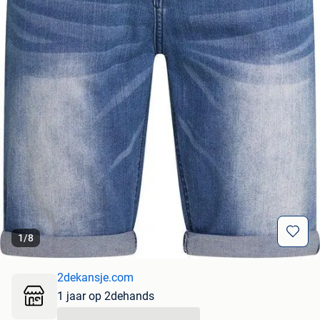
1
/
8
2dekansje.com
1 jaar op 2dehands
...