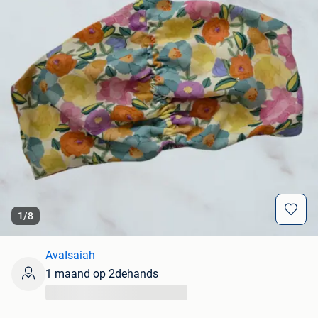
1
/
8
AvaIsaiah
1 maand op 2dehands
...