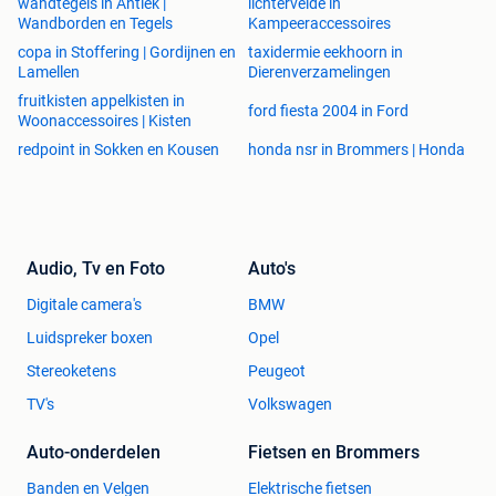
wandtegels in Antiek |
lichtervelde in
Wandborden en Tegels
Kampeeraccessoires
copa in Stoffering | Gordijnen en
taxidermie eekhoorn in
Lamellen
Dierenverzamelingen
fruitkisten appelkisten in
ford fiesta 2004 in Ford
Woonaccessoires | Kisten
redpoint in Sokken en Kousen
honda nsr in Brommers | Honda
Audio, Tv en Foto
Auto's
Digitale camera's
BMW
Luidspreker boxen
Opel
Stereoketens
Peugeot
TV's
Volkswagen
Auto-onderdelen
Fietsen en Brommers
Banden en Velgen
Elektrische fietsen