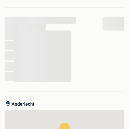
...
...
...
...
...
...
...
...
...
...
...
...
Anderlecht