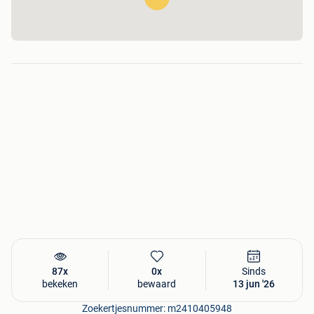
87x
0x
Sinds
bekeken
bewaard
13 jun '26
Zoekertjesnummer: m2410405948