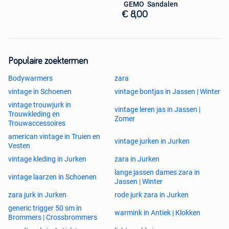
️ GEMO ️ Sandalen
€ 8,00
Populaire zoektermen
Bodywarmers
zara
vintage in Schoenen
vintage bontjas in Jassen | Winter
vintage trouwjurk in
vintage leren jas in Jassen |
Trouwkleding en
Zomer
Trouwaccessoires
american vintage in Truien en
vintage jurken in Jurken
Vesten
vintage kleding in Jurken
zara in Jurken
lange jassen dames zara in
vintage laarzen in Schoenen
Jassen | Winter
zara jurk in Jurken
rode jurk zara in Jurken
generic trigger 50 sm in
warmink in Antiek | Klokken
Brommers | Crossbrommers