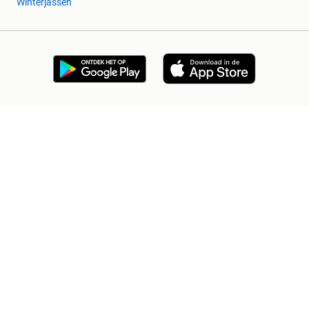
Winterjassen
2dehands Zakelijk
Veilig en Succesvol
Help en info
Voorwaarden
Privacyverklaring
Cookiebeleid
Privacyvoorkeuren
Over 2dehands
Adevinta
Sitemap