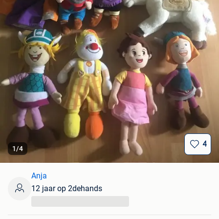
4
1
/
4
Anja
12 jaar op 2dehands
...