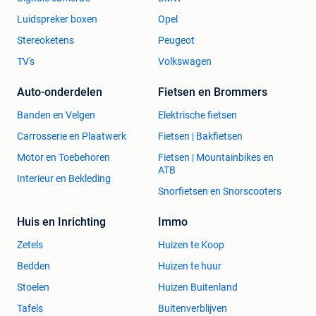
Luidspreker boxen
Opel
Stereoketens
Peugeot
TV's
Volkswagen
Auto-onderdelen
Fietsen en Brommers
Banden en Velgen
Elektrische fietsen
Carrosserie en Plaatwerk
Fietsen | Bakfietsen
Motor en Toebehoren
Fietsen | Mountainbikes en
ATB
Interieur en Bekleding
Snorfietsen en Snorscooters
Huis en Inrichting
Immo
Zetels
Huizen te Koop
Bedden
Huizen te huur
Stoelen
Huizen Buitenland
Tafels
Buitenverblijven