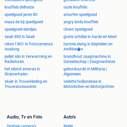
knuffels delhaize
oude knuffels
speelgoed jaren 80
smurfen speelgoed
maya de bij speelgoed
angry birds knuffels
speelgoed eendjes
clown speelgoed
saab 900 in Saab
gratis schilde in Aarde en Mest
nikon f 801 in Fotocamera's
tamme slang in Reptielen en
Analoog
Amfibie�n
pellet silo in Verwarming en
brandhout zaagmachine in
Radiatoren
Gereedschap | Zaagmachines
het eiland amoras in
geborduurde in Militaria |
Stripverhalen
Algemeen
sluier in Trouwkleding en
vedette hollandaise in
Trouwaccessoires
Motorboten en Motorjachten
Audio, Tv en Foto
Auto's
Digitale camera's
BMW