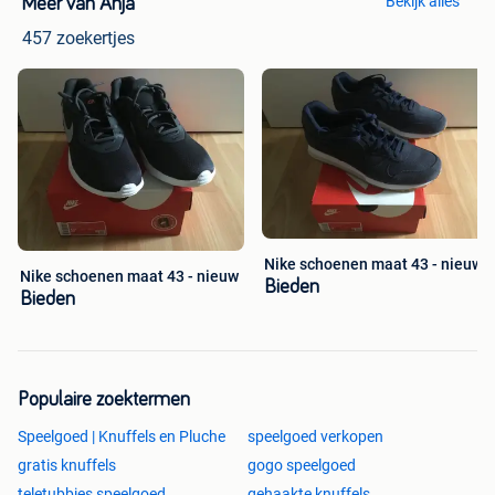
Bekijk alles
Meer van Anja
457 zoekertjes
Nike schoenen maat 43 - nieuw
Nike schoenen maat 43 - nieuw
Bieden
Bieden
Populaire zoektermen
Speelgoed | Knuffels en Pluche
speelgoed verkopen
gratis knuffels
gogo speelgoed
teletubbies speelgoed
gehaakte knuffels