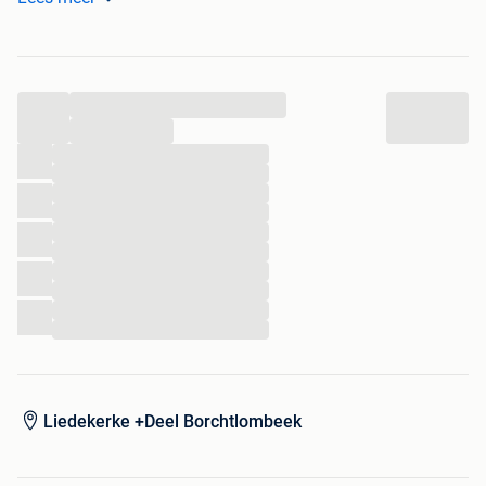
- Halvar (vader Wickie)
- Kabouter Plop
- Kabouter Lui (verkocht)
- Kabouter Kwebbel
...
- Dobus clown
...
...
...
...
...
...
...
...
...
...
...
Liedekerke +Deel Borchtlombeek