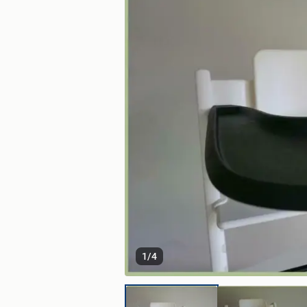
1
/
4