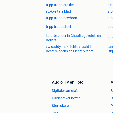
tripp trapp stokke
Kin
stokke tafelblad
sto
tripp trapp newborn
sto
tripp trapp stoel
beu
ketel brander in Chauffageketels en
gar
Boilers
vw caddy maxi lichte vracht in
tam
Bestelwagens en Lichte vracht
Obj
Audio, Tv en Foto
A
Digitale camera's
Luidspreker boxen
O
Stereoketens
P