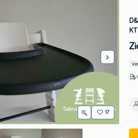
D&
KT
Zi
Ve
17