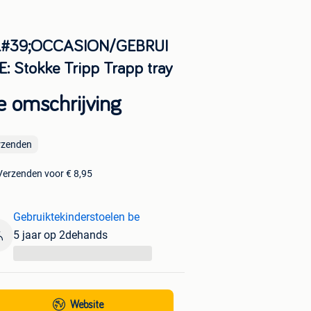
#39;OCCASION/GEBRUI
E: Stokke Tripp Trapp tray
e omschrijving
rzenden
Verzenden voor € 8,95
Gebruiktekinderstoelen be
5 jaar op 2dehands
...
Website