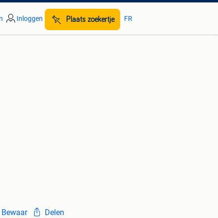
n
Inloggen
FR
Plaats zoekertje
Bewaar
Delen