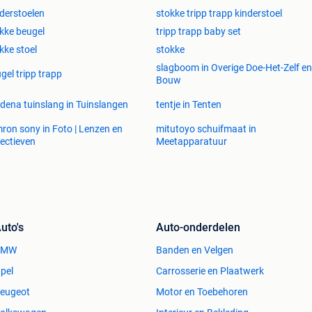
derstoelen
stokke tripp trapp kinderstoel
kke beugel
tripp trapp baby set
kke stoel
stokke
slagboom in Overige Doe-Het-Zelf en
gel tripp trapp
Bouw
dena tuinslang in Tuinslangen
tentje in Tenten
ron sony in Foto | Lenzen en
mitutoyo schuifmaat in
ectieven
Meetapparatuur
uto's
Auto-onderdelen
BMW
Banden en Velgen
pel
Carrosserie en Plaatwerk
eugeot
Motor en Toebehoren