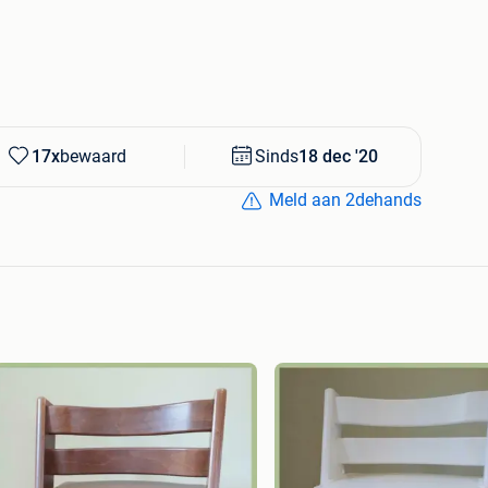
d, Baby set, verkleiner, zitje, Gliders, Kussenset,
eps, Clikk, Tripp Trapp, Tripptrapp, triptrap, trip trap,
17x
bewaard
Sinds
18 dec '20
Meld aan 2dehands