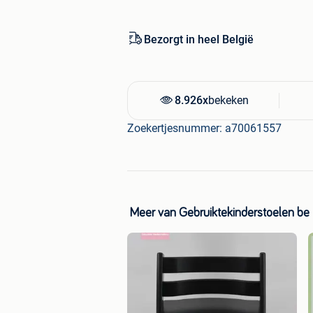
Babyset, Newborn, Tuigje, Tray, Tafelbla
Speelgoedboog, beugel, leertje, hoes, St
Kinderstoel, Meegroeistoel, Stokke
Bezorgt in heel België
8.926x
bekeken
Zoekertjesnummer: a70061557
Meer van Gebruiktekinderstoelen be