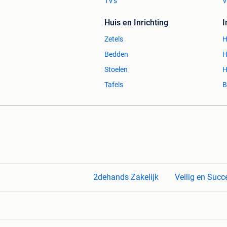
TV's
V
Huis en Inrichting
Zetels
H
Bedden
H
Stoelen
H
Tafels
B
2dehands Zakelijk
Veilig en Succ