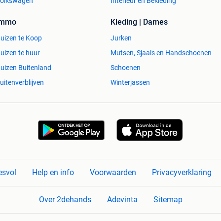
olkswagen
Interieur en Bekleding
Immo
Kleding | Dames
uizen te Koop
Jurken
uizen te huur
Mutsen, Sjaals en Handschoenen
uizen Buitenland
Schoenen
uitenverblijven
Winterjassen
esvol
Help en info
Voorwaarden
Privacyverklaring
Over 2dehands
Adevinta
Sitemap