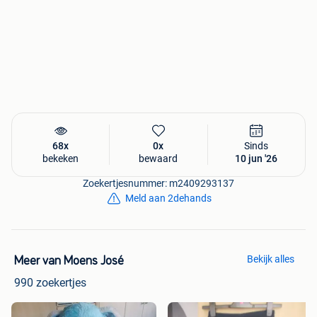
68x
0x
Sinds
bekeken
bewaard
10 jun '26
Zoekertjesnummer: m2409293137
Meld aan 2dehands
Bekijk alles
Meer van Moens José
990 zoekertjes