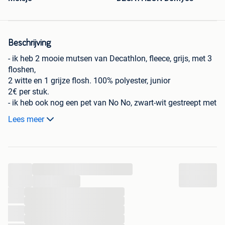
Beschrijving
- ik heb 2 mooie mutsen van Decathlon, fleece, grijs, met 3
floshen,
2 witte en 1 grijze flosh. 100% polyester, junior
2€ per stuk.
- ik heb ook nog een pet van No No, zwart-wit gestreept met
een
Lees meer
zwart, velours lint, lichtgrijs gevoerd. katoen. maat 1, er is
een
elastiek achteraan.
2€.
...
...
...
...
...
...