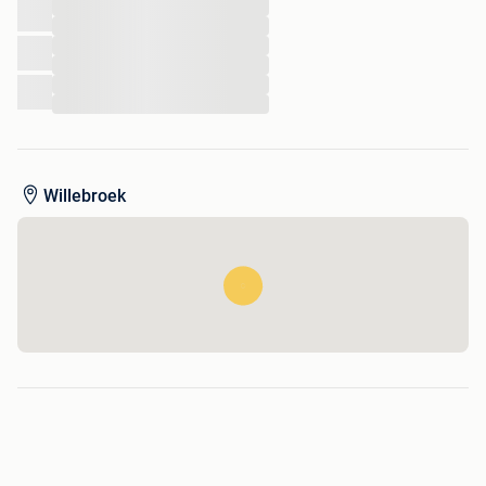
...
...
...
...
...
...
Willebroek