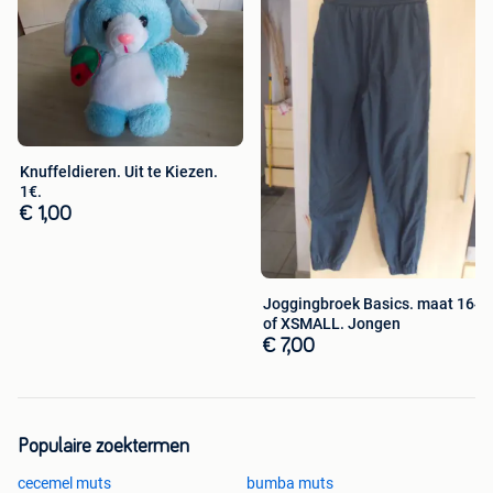
Knuffeldieren. Uit te Kiezen.
1€.
€ 1,00
Joggingbroek Basics. maat 164
of XSMALL. Jongen
€ 7,00
Populaire zoektermen
cecemel muts
bumba muts