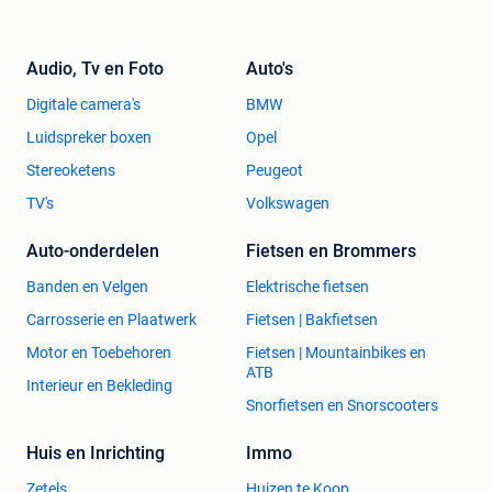
Audio, Tv en Foto
Auto's
Digitale camera's
BMW
Luidspreker boxen
Opel
Stereoketens
Peugeot
TV's
Volkswagen
Auto-onderdelen
Fietsen en Brommers
Banden en Velgen
Elektrische fietsen
Carrosserie en Plaatwerk
Fietsen | Bakfietsen
Motor en Toebehoren
Fietsen | Mountainbikes en
ATB
Interieur en Bekleding
Snorfietsen en Snorscooters
Huis en Inrichting
Immo
Zetels
Huizen te Koop