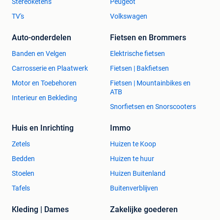
Stereoketens
Peugeot
TV's
Volkswagen
Auto-onderdelen
Fietsen en Brommers
Banden en Velgen
Elektrische fietsen
Carrosserie en Plaatwerk
Fietsen | Bakfietsen
Motor en Toebehoren
Fietsen | Mountainbikes en
ATB
Interieur en Bekleding
Snorfietsen en Snorscooters
Huis en Inrichting
Immo
Zetels
Huizen te Koop
Bedden
Huizen te huur
Stoelen
Huizen Buitenland
Tafels
Buitenverblijven
Kleding | Dames
Zakelijke goederen