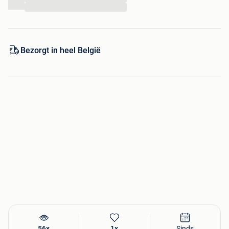
...
Bezorgt in heel België
56x
1x
Sinds