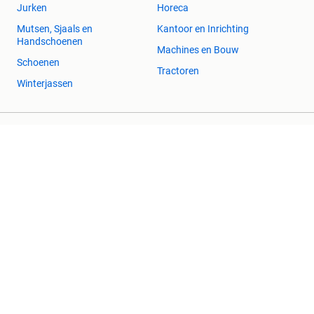
Jurken
Horeca
Mutsen, Sjaals en
Kantoor en Inrichting
Handschoenen
Machines en Bouw
Schoenen
Tractoren
Winterjassen
2dehands Zakelijk
Veilig en Succesvol
Help en info
Voorwaarden
Privacyverklaring
Cookiebeleid
Privacyvoorkeuren