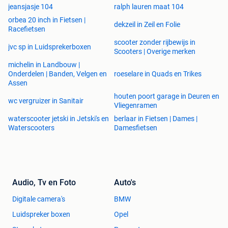
jeansjasje 104
ralph lauren maat 104
orbea 20 inch in Fietsen |
dekzeil in Zeil en Folie
Racefietsen
scooter zonder rijbewijs in
jvc sp in Luidsprekerboxen
Scooters | Overige merken
michelin in Landbouw |
Onderdelen | Banden, Velgen en
roeselare in Quads en Trikes
Assen
houten poort garage in Deuren en
wc vergruizer in Sanitair
Vliegenramen
waterscooter jetski in Jetski's en
berlaar in Fietsen | Dames |
Waterscooters
Damesfietsen
Audio, Tv en Foto
Auto's
Digitale camera's
BMW
Luidspreker boxen
Opel