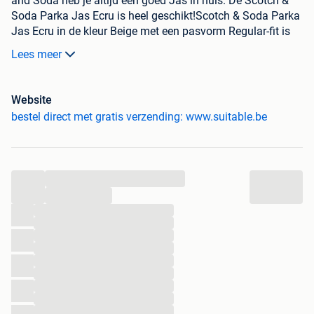
and Soda heb je altijd een goed Jas in huis. De Scotch &
Soda Parka Jas Ecru is heel geschikt!Scotch & Soda Parka
Jas Ecru in de kleur Beige met een pasvorm Regular-fit is
gemaakt van Nylon en Stretch met een Effen dessin
Lees meer
Beschikbaar in de Maten:
Website
Onze prijzen zijn voor iedereen gelijk, zoals vermeld op
bestel direct met gratis verzending: www.suitable.be
2dehands.be. Bezoek onze website voor meer informatie
(zie URL).
- Gratis verzending
...
- Voor 21:00 uur besteld, zelfde dag verstuurd
...
- Beste webwinkel in de categorie Herenmode 2021
...
...
...
...
...
...
...
...
...