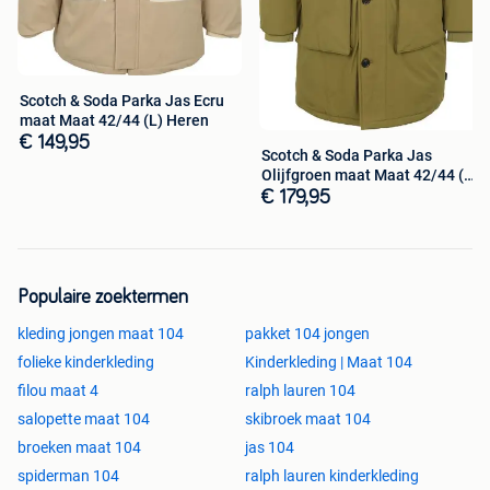
Scotch & Soda Parka Jas Ecru
maat Maat 42/44 (L) Heren
€ 149,95
Scotch & Soda Parka Jas
Olijfgroen maat Maat 42/44 (L)
Heren
€ 179,95
Populaire zoektermen
kleding jongen maat 104
pakket 104 jongen
folieke kinderkleding
Kinderkleding | Maat 104
filou maat 4
ralph lauren 104
salopette maat 104
skibroek maat 104
broeken maat 104
jas 104
spiderman 104
ralph lauren kinderkleding