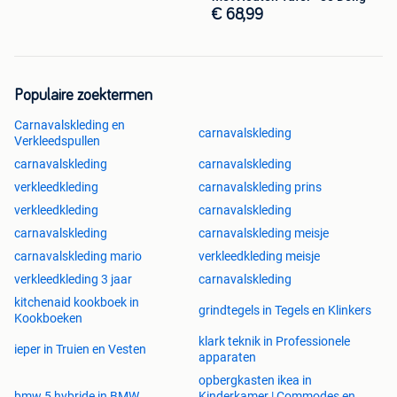
€ 68,99
Populaire zoektermen
Carnavalskleding en
carnavalskleding
Verkleedspullen
carnavalskleding
carnavalskleding
verkleedkleding
carnavalskleding prins
verkleedkleding
carnavalskleding
carnavalskleding
carnavalskleding meisje
carnavalskleding mario
verkleedkleding meisje
verkleedkleding 3 jaar
carnavalskleding
kitchenaid kookboek in
grindtegels in Tegels en Klinkers
Kookboeken
klark teknik in Professionele
ieper in Truien en Vesten
apparaten
opbergkasten ikea in
bmw 5 hybride in BMW
Kinderkamer | Commodes en