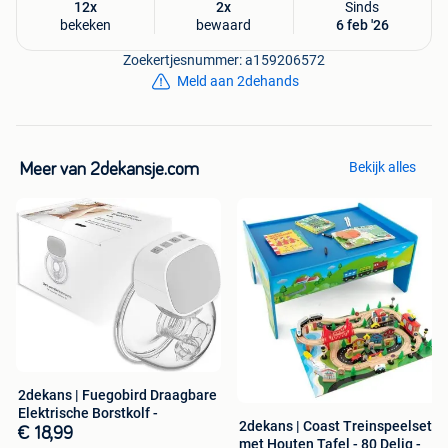
12x
2x
Sinds
bekeken
bewaard
6 feb '26
Is dit toch niet helemaal wat je zoekt? Dan kan je alles van
Zoekertjesnummer: a159206572
het merk
Tectake
op onze website vinden.
Meld aan 2dehands
Bekijk alles
Meer van 2dekansje.com
2dekans | Fuegobird Draagbare
Elektrische Borstkolf -
2dekans | Coast Treinspeelset
€ 18,99
met Houten Tafel - 80 Delig -