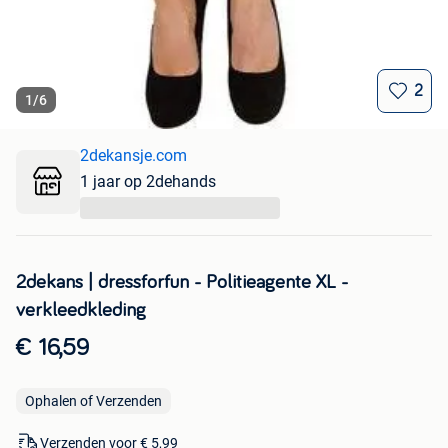
2
1
/
6
2dekansje.com
1 jaar op 2dehands
...
2dekans | dressforfun - Politieagente XL -
verkleedkleding
€ 16,59
Ophalen of Verzenden
Verzenden voor € 5,99