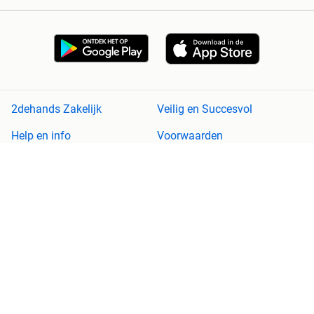
2dehands Zakelijk
Veilig en Succesvol
Help en info
Voorwaarden
Privacyverklaring
Cookiebeleid
Privacyvoorkeuren
Over 2dehands
Adevinta
Sitemap
2dehands is niet aansprakelijk voor (gevolg)schade die voortkomt