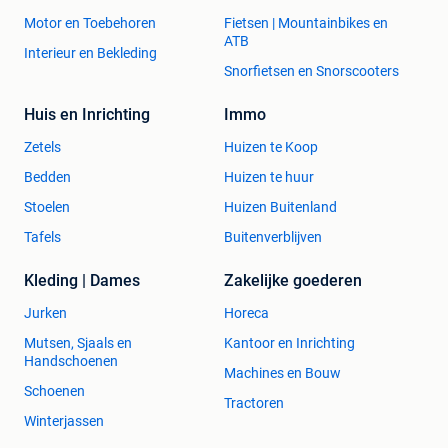
Motor en Toebehoren
Fietsen | Mountainbikes en
ATB
Interieur en Bekleding
Snorfietsen en Snorscooters
Huis en Inrichting
Immo
Zetels
Huizen te Koop
Bedden
Huizen te huur
Stoelen
Huizen Buitenland
Tafels
Buitenverblijven
Kleding | Dames
Zakelijke goederen
Jurken
Horeca
Mutsen, Sjaals en
Kantoor en Inrichting
Handschoenen
Machines en Bouw
Schoenen
Tractoren
Winterjassen