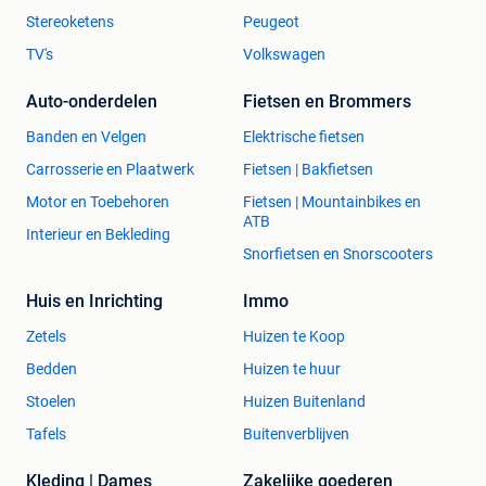
Stereoketens
Peugeot
TV's
Volkswagen
Auto-onderdelen
Fietsen en Brommers
Banden en Velgen
Elektrische fietsen
Carrosserie en Plaatwerk
Fietsen | Bakfietsen
Motor en Toebehoren
Fietsen | Mountainbikes en
ATB
Interieur en Bekleding
Snorfietsen en Snorscooters
Huis en Inrichting
Immo
Zetels
Huizen te Koop
Bedden
Huizen te huur
Stoelen
Huizen Buitenland
Tafels
Buitenverblijven
Kleding | Dames
Zakelijke goederen