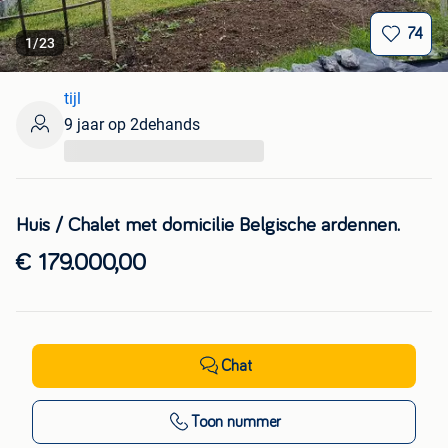
74
1
/
23
tijl
9 jaar op 2dehands
...
Huis / Chalet met domicilie Belgische ardennen.
€ 179.000,00
Chat
Toon nummer