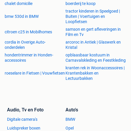
bouwen.
chalet domicilie
boerderij te koop
tractor kinderen in Speelgoed |
Uiteraard is er stadswater en electriciteit (maandelijkse
bmw 530d in BMW
Buiten | Voertuigen en
Loopfietsen
kosten nu
110€) aanwezig.
samson en gert afleveringen in
citroen c25 in Mobilhomes
Film en Tv
De volledige inboedel kan blijven staan.
cordia in Overige Auto-
arcoroc in Antiek | Glaswerk en
onderdelen
Kristal
De verkoop gebeurt zonder makelaar, wat een aardig
hondentrimmer in Honden-
opblaasbaar kostuum in
accessoires
Carnavalskleding en Feestkleding
bedrag uitspaart, natuurlijk onder begeleiding van onze
architect en notaris.
kranten rek in Woonaccessoires |
roeselare in Fietsen | Vouwfietsen
Krantenbakken en
Lectuurbakken
Wij zullen waarschijnlijk nog vanalles vergeten zijn dus
aarzel niet om een berichtje te sturen.
Bieden mag maar hou het netjes aub.
Audio, Tv en Foto
Auto's
Warme groet,
Tijl en Tamara
Digitale camera's
BMW
Luidspreker boxen
Opel