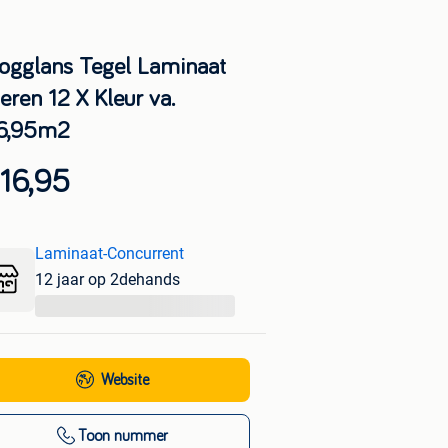
ogglans Tegel Laminaat
eren 12 X Kleur va.
6,95m2
16,95
Laminaat-Concurrent
12 jaar op 2dehands
...
Website
Toon nummer