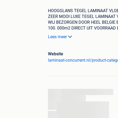
HOOGGLANS TEGEL LAMINAAT VLO
ZEER MOOI LUXE TEGEL LAMINAAT
WIJ BEZORGEN DOOR HEEL BELGIE
100. 000m2 DIRECT UIT VOORRAAD 
7 DAGEN PER WEEK OPEN ( KOOPZO
Lees meer
5 X DECOR DIRECT UIT VOORRAAD €1
Website
FOTO 1-2 : Hoogglans Botticino Clas
laminaat-concurrent.nl/product-categ
FOTO 3-4 : Hoogglans Botticino Light
FOTO 5-6 : Hoogglans Botticino Pindo
...
FOTO 7-8 : Hoogglans Montreal Slate 
...
FOTO 9-10 : Hoogglans Tegel laminaa
...
...
...
Fabrikant : Falquon Glamour