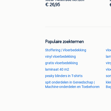
Vrijdag .................10:00 - 18:00
€ 26,95
Zaterdag .............09:00 - 17:00
Zondag ................11:00 - 16:00
Adres:
Laminaat - Concurrent
Laan van Westenenk 88,
7336 AZ Apeldoorn / Nederland.
Populaire zoektermen
Telefoon 0031-55-3015931
Stoffering | Vloerbedekking
vlo
Telefoon 0031-6-43782405
vinyl vloerbedekking
la
Telefoon 0031-6-43782402
gratis vloerbedekking
vin
laminaat 40 m2
vlo
( Bedrijvenpark Ugchelen NAAST BIK
peaky blinders in T-shirts
som
spit onderdelen in Gereedschap |
kle
© 2010 LAMINAAT CONCURRENT A
Machine-onderdelen en Toebehoren
Ba