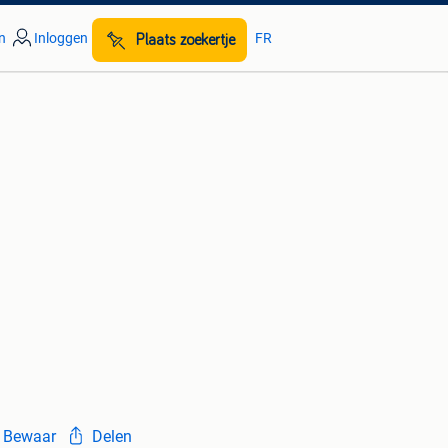
n
Inloggen
FR
Plaats zoekertje
Bewaar
Delen