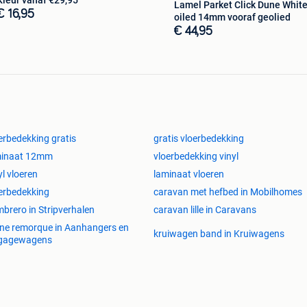
Kleur vanaf €29,95
Lamel Parket Click Dune Whit
€ 16,95
oiled 14mm vooraf geolied
€ 44,95
erbedekking gratis
gratis vloerbedekking
minaat 12mm
vloerbedekking vinyl
yl vloeren
laminaat vloeren
erbedekking
caravan met hefbed in Mobilhomes
E TOTAAL )
brero in Stripverhalen
caravan lille in Caravans
ine remorque in Aanhangers en
PELDOORN
kruiwagen band in Kruiwagens
gagewagens