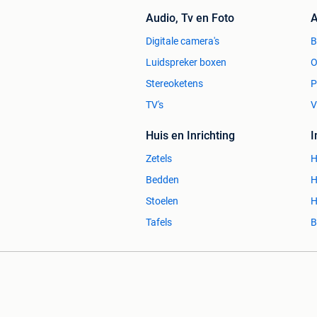
Audio, Tv en Foto
A
Digitale camera's
Luidspreker boxen
O
Stereoketens
P
TV's
V
Huis en Inrichting
Zetels
H
Bedden
H
Stoelen
H
Tafels
B