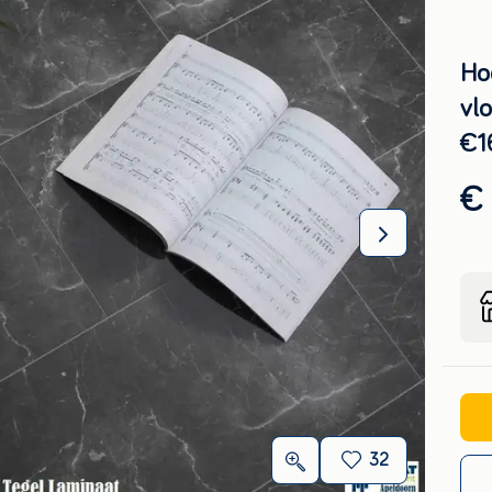
Ho
vlo
€1
€ 
32