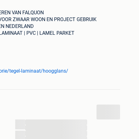
EREN VAN FALQUON
 VOOR ZWAAR WOON EN PROJECT GEBRUIK
 EN NEDERLAND
LAMINAAT | PVC | LAMEL PARKET
NDAG 11UUR / 16UUR )
9,95p/m2 incl. btw
sico Dark D2909 Tegel laminaat
orie/tegel-laminaat/hoogglans/
 Beige Tegel laminaat
s Antraciet Tegel laminaat
Grijs Bruin Tegel laminaat
t Wit ( Zonder V-groef )
...
...
...