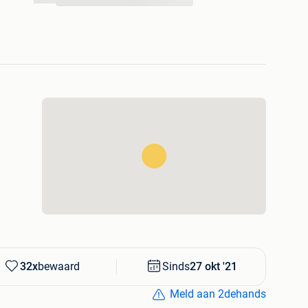
...
 dik
oject vloeren
loerkoeling
m G-5
: €16,50m2 ex. btw
usief btw)
32x
bewaard
Sinds
27 okt '21
Meld aan 2dehands
d en België!