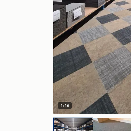
1
/
16