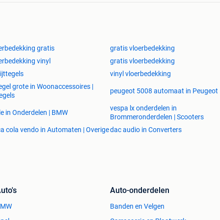
erbedekking gratis
gratis vloerbedekking
erbedekking vinyl
gratis vloerbedekking
ijttegels
vinyl vloerbedekking
egel grote in Woonaccessoires |
peugeot 5008 automaat in Peugeot
egels
vespa lx onderdelen in
le in Onderdelen | BMW
Brommeronderdelen | Scooters
a cola vendo in Automaten | Overige
dac audio in Converters
uto's
Auto-onderdelen
BMW
Banden en Velgen