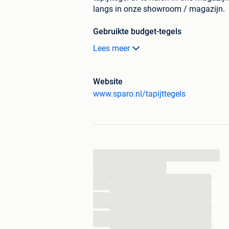
langs in onze showroom / magazijn.
Gebruikte budget-tegels
OnzeTapijttegels zijn nu extra voordeli
Lees meer
bijvoorbeeld in een schuur, slaapkamer
mooie goedkope partij tapijttegels wil
Website
Bij ons krijg je in tegenstelling tot ve
www.sparo.nl/tapijttegels
verzameling van verschillende type tap
De tapijttegels zijn met zorg uitgekoz
gegarandeerd is.
...
Verschillende kleuren tapijttegels be
...
Grijze tapijttegels
...
Blauwe tapijttegels
...
Groene tapijttegels
...
...
Beige tapijttegels
...
En vele andere kleurstellingen
...