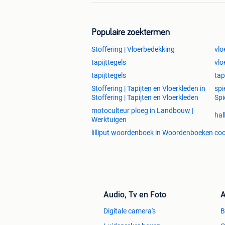
Populaire zoektermen
Stoffering | Vloerbedekking
vlo
tapijttegels
vlo
tapijttegels
tap
Stoffering | Tapijten en Vloerkleden in
spi
Stoffering | Tapijten en Vloerkleden
Spi
motoculteur ploeg in Landbouw |
hal
Werktuigen
lilliput woordenboek in Woordenboeken
coc
Audio, Tv en Foto
A
Digitale camera's