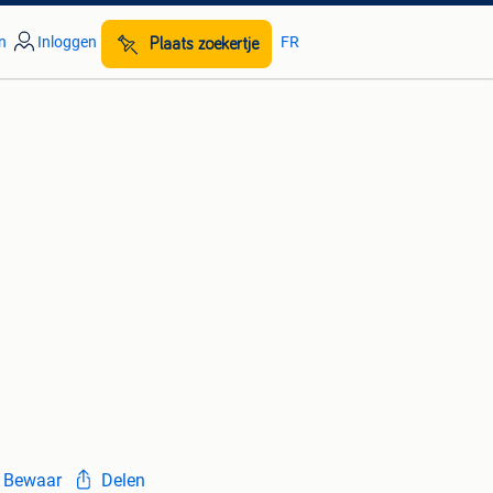
n
Inloggen
FR
Plaats zoekertje
Bewaar
Delen