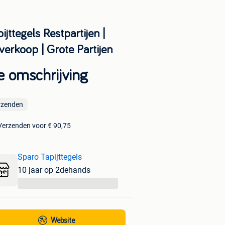
ijttegels Restpartijen |
verkoop | Grote Partijen
e omschrijving
rzenden
Verzenden voor € 90,75
Sparo Tapijttegels
10 jaar op 2dehands
...
Website