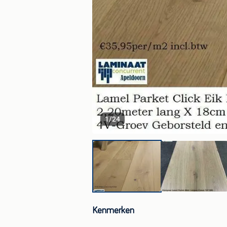
1
/
24
Kenmerken