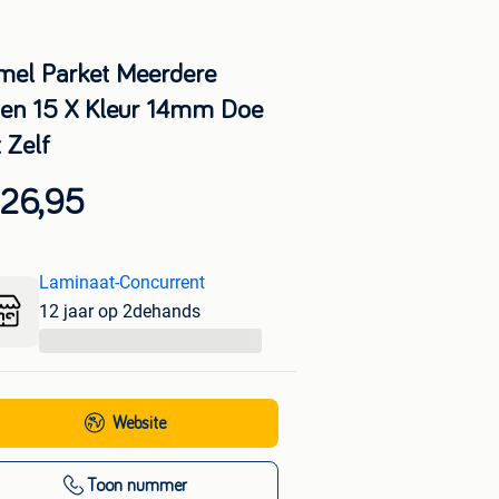
mel Parket Meerdere
gen 15 X Kleur 14mm Doe
 Zelf
 26,95
Laminaat-Concurrent
12 jaar op 2dehands
...
Website
Toon nummer