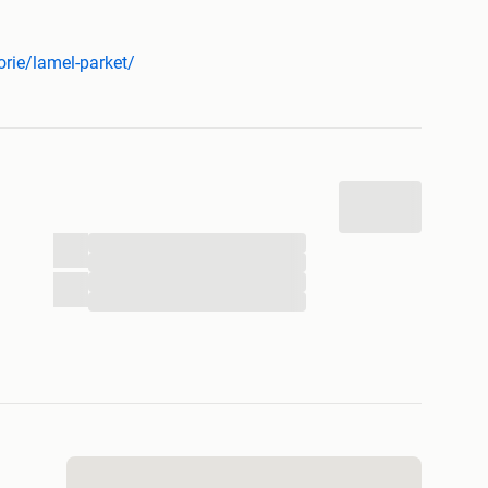
OOK 11 UUR / 16 UUR )
EVE PLANKEN. KANT EN KLAAR . DOE HET ZELF.
orie/lamel-parket/
t, Zijdeglans, Hoogglans gelakt en geolied )
ie / Grijs
4mm dik
m dik
...
...
...
...
ek
winkel ruimtes, sport scholen werkruimtes showrooms