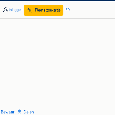
n
Inloggen
FR
Plaats zoekertje
Bewaar
Delen