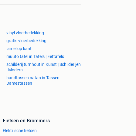
vinyl vloerbedekking
gratis vloerbedekking
lamel op kant
muuto tafel in Tafels | Eettafels
schilderij turnhout in Kunst | Schilderijen
| Modern
handtassen natan in Tassen |
Damestassen
Fietsen en Brommers
Elektrische fietsen