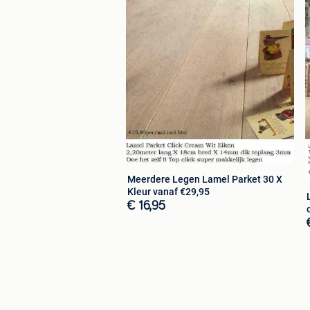
Tel : 0031-55-3015931
Tel : 0031-6-43782405
Tel : 0031-6-43782402
( Bedrijvenpark Ugchelen NAAST BIK
Meerdere Legen Lamel Parket 30 X
Kleur vanaf €29,95
€ 16,95