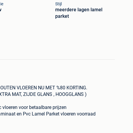
ie
Stijl
w
meerdere lagen lamel
parket
OUTEN VLOEREN NU MET %80 KORTING.
EXTRA MAT, ZIJDE GLANS , HOOGGLANS )
 vloeren voor betaalbare prijzen
naat en Pvc Lamel Parket vloeren voorraad
 alle soorten kunnen jullie zien...
rijzen 3,75p/m27