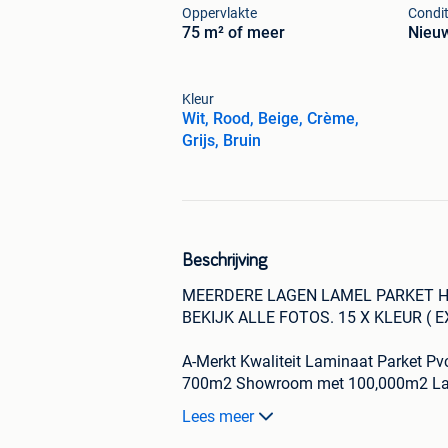
Oppervlakte
Condit
75 m² of meer
Nieu
Kleur
Wit, Rood, Beige, Crème,
Grijs, Bruin
Beschrijving
MEERDERE LAGEN LAMEL PARKET H
BEKIJK ALLE FOTOS. 15 X KLEUR ( 
A-Merkt Kwaliteit Laminaat Parket Pvc
700m2 Showroom met 100,000m2 Lami
P.S: Druk op:( bekijk alle advertenties)
Lees meer
Nu 500 X Soorten en kleuren vanaf p