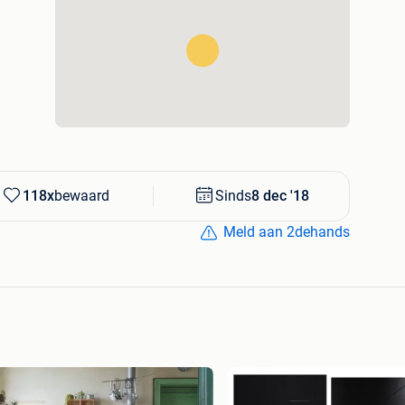
,27m2 ex. btw
inclusief btw)
 EN BELGIE BEZORGEN...
118x
bewaard
Sinds
8 dec '18
Meld aan 2dehands