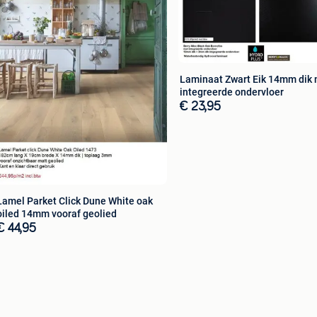
E TOTAAL )
Laminaat Zwart Eik 14mm dik
integreerde ondervloer
€ 23,95
Lamel Parket Click Dune White oak
oiled 14mm vooraf geolied
€ 44,95