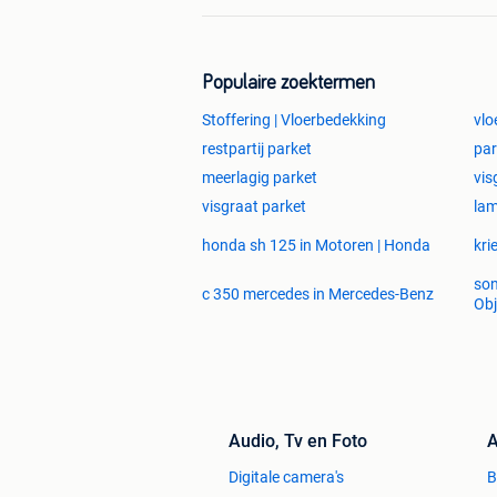
Populaire zoektermen
Stoffering | Vloerbedekking
vlo
restpartij parket
par
meerlagig parket
vis
visgraat parket
lam
honda sh 125 in Motoren | Honda
kri
son
c 350 mercedes in Mercedes-Benz
Obj
Audio, Tv en Foto
A
Digitale camera's