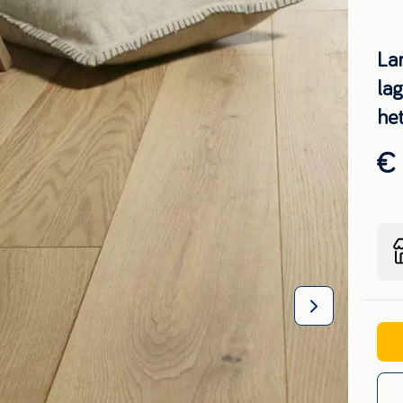
La
la
het
€