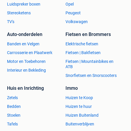
Luidspreker boxen
Opel
Stereoketens
Peugeot
TV's
Volkswagen
Auto-onderdelen
Fietsen en Brommers
Banden en Velgen
Elektrische fietsen
Onze prijzen zijn
afhaalprijzen
. Levering is mogelijk op
Carrosserie en Plaatwerk
Fietsen | Bakfietsen
aanvraag. We leveren zelf en werken samen met een
betrouwbare koerierdienst.
Motor en Toebehoren
Fietsen | Mountainbikes en
ATB
Interieur en Bekleding
Volg onze
sociale media
en blijf als eerste op de hoogte
Snorfietsen en Snorscooters
van onze nieuwigheden
:
Facebook
: @MeubelenDino
Huis en Inrichting
Immo
Instagram
: meubelendino
Zetels
Huizen te Koop
Meer info?
Bedden
Huizen te huur
Bezoek onze vernieuwde website
www.meubelendino.be
Stoelen
Huizen Buitenland
Vragen?
Bel naar
(0032)0475870319
of mail naar
Tafels
Buitenverblijven
info@meubelendino.be