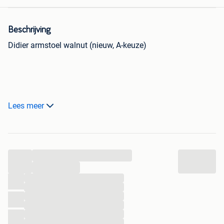
Beschrijving
Didier armstoel walnut (nieuw, A-keuze)
Lees meer
Dankzij de knappe eetkamerstoel Didier kan je heerlijk
genieten aan jouw tafel. De stoel is gemaakt van
...
essenhout. De armleuning en zitting zorgen voor een hoog
zitcomfort om lekker lang te tafelen.
...
...
...
...
...
...
...