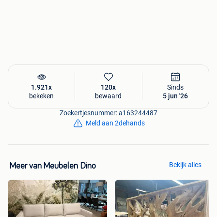
Zitdiepte: 50 cm
1.921x
120x
Sinds
bekeken
bewaard
5 jun '26
Armleuning: 69,5 cm (midden) / 65,5 cm (laagste punt)
Zoekertjesnummer: a163244487
Meld aan 2dehands
Winkelprijs: 229 euro
Onze prijs: 169 euro
Bekijk alles
Meer van Meubelen Dino