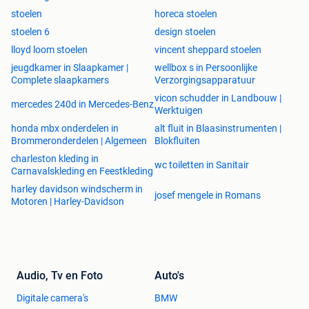
samenstellen naargelang de ruimte die je hebt. Ook zijn er
stoelen
horeca stoelen
mogelijkheden meteen elektrische relax. Bovendien is er
stoelen 6
design stoelen
keuze tussen 50 stofsoorten. Deze catalogus is op
lloyd loom stoelen
vincent sheppard stoelen
aanvraag beschikbaar.
jeugdkamer in Slaapkamer |
wellbox s in Persoonlijke
Complete slaapkamers
Verzorgingsapparatuur
vicon schudder in Landbouw |
mercedes 240d in Mercedes-Benz
Werktuigen
honda mbx onderdelen in
alt fluit in Blaasinstrumenten |
Brommeronderdelen | Algemeen
Blokfluiten
charleston kleding in
wc toiletten in Sanitair
Carnavalskleding en Feestkleding
harley davidson windscherm in
josef mengele in Romans
Motoren | Harley-Davidson
Audio, Tv en Foto
Auto's
Digitale camera's
BMW