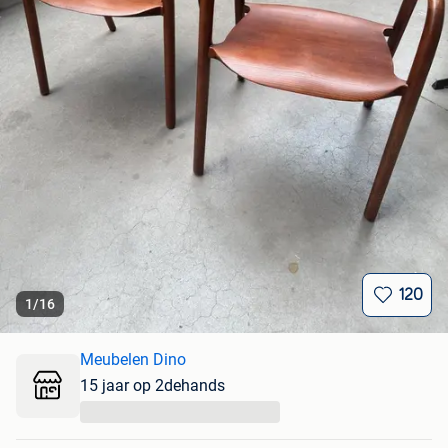
120
1
/
16
Meubelen Dino
15 jaar op 2dehands
...