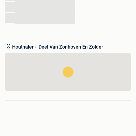
...
...
...
...
Afmetingen:
Hoogte: 78 cm
Lengte: 55 cm
Breedte: 56 cm
Houthalen+ Deel Van Zonhoven En Zolder
Zithoogte: 47 cm