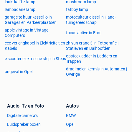
louis kalff z lamp
mushroom lamp
lampadaire lamp
fatboy lamp
garage te huur kessel lo in
motoculteur diesel in Hand-
Garages en Parkeerplaatsen
tuingereedschap
apple vintage in Vintage
focus active in Ford
Computers
cee verlengkabel in Elektriciteit en
zhiyun crane 3 in Fotografie |
Kabels
Statieven en Balhoofden
opsteekladder in Ladders en
e scooter elektrische step in Steps
Trappen
draaimolen kermis in Automaten |
ongeval in Opel
Overige
Audio, Tv en Foto
Auto's
Digitale camera's
BMW
Luidspreker boxen
Opel