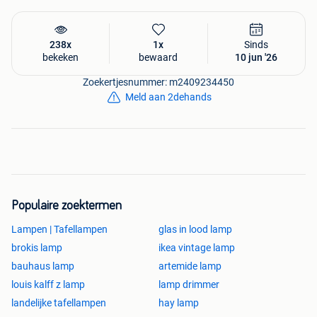
238x
1x
Sinds
bekeken
bewaard
10 jun '26
Zoekertjesnummer: m2409234450
Meld aan 2dehands
Populaire zoektermen
Lampen | Tafellampen
glas in lood lamp
brokis lamp
ikea vintage lamp
bauhaus lamp
artemide lamp
louis kalff z lamp
lamp drimmer
landelijke tafellampen
hay lamp