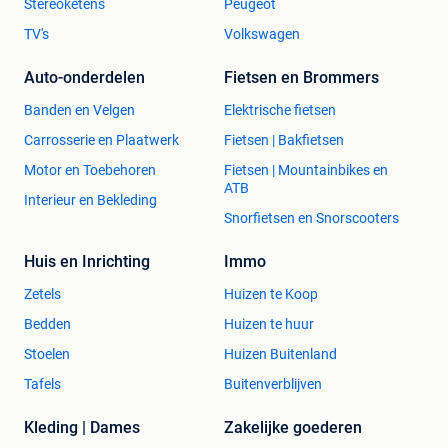
Stereoketens
Peugeot
TV's
Volkswagen
Auto-onderdelen
Fietsen en Brommers
Banden en Velgen
Elektrische fietsen
Carrosserie en Plaatwerk
Fietsen | Bakfietsen
Motor en Toebehoren
Fietsen | Mountainbikes en
ATB
Interieur en Bekleding
Snorfietsen en Snorscooters
Huis en Inrichting
Immo
Zetels
Huizen te Koop
Bedden
Huizen te huur
Stoelen
Huizen Buitenland
Tafels
Buitenverblijven
Kleding | Dames
Zakelijke goederen