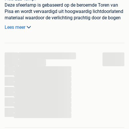
Deze sfeerlamp is gebaseerd op de beroemde Toren van
Pisa en wordt vervaardigd uit hoogwaardig lichtdoorlatend
materiaal waardoor de verlichting prachtig door de bogen
en architecturale details schijnt.
Lees meer
Perfect als decoratiestuk voor woonkamer, slaapkamer,
bureau, mancave of vakantiewoning.
Kenmerken
✔ Hoogte: 25 cm
...
✔ Diameter voet: 11 cm
✔ Inclusief LED-verlichting
...
✔ USB-aansluiting
...
...
✔ Aan/uit-schakelaar op de kabel
...
✔ Energiezuinig
...
✔ Warm sfeervol licht
...
✔ Handgemaakt in België
...
Beschikbare uitvoeringen
...
...
✨ Transparant wit (lichtdoorlatend)
...
✨ Amber / goudkleurig
...
✨ Andere kleuren mogelijk op aanvraag
Ideaal voor